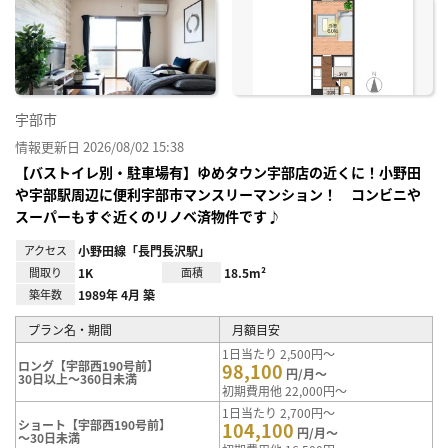
お気
に入
り登
録
宇部市
情報更新日 2026/08/02 15:38
【バストイレ別・駐車場有】ゆめタウン宇部店の近くに！小野田
や宇部駅周辺に便利宇部市マンスリーマンション！ コンビニや
スーパーもすぐ近くのリノベ済物件です♪
アクセス
小野田線「長門長沢駅」
間取り
1K
面積
18.5m²
築年数
1989年 4月 築
プラン名・期間
月額目安
1日当たり 2,500円～
ロング【宇部西190号前】
98,100
円/月～
30日以上～360日未満
初期費用他 22,000円～
1日当たり 2,700円～
ショート【宇部西190号前】
104,100
円/月～
～30日未満