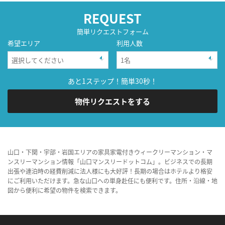
REQUEST
簡単リクエストフォーム
希望エリア
利用人数
あと1ステップ！簡単30秒！
物件リクエストをする
山口・下関・宇部・岩国エリアの家具家電付きウィークリーマンション・マ
ンスリーマンション情報「山口マンスリードットコム」。ビジネスでの長期
出張や連泊時の経費削減に法人様にも大好評！長期の場合はホテルより格安
にご利用いただけます。急な山口への単身赴任にも便利です。住所・沿線・地
図から便利に希望の物件を検索できます。