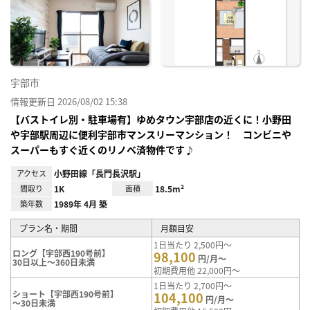
お気
に入
り登
録
宇部市
情報更新日 2026/08/02 15:38
【バストイレ別・駐車場有】ゆめタウン宇部店の近くに！小野田
や宇部駅周辺に便利宇部市マンスリーマンション！ コンビニや
スーパーもすぐ近くのリノベ済物件です♪
アクセス
小野田線「長門長沢駅」
間取り
1K
面積
18.5m²
築年数
1989年 4月 築
プラン名・期間
月額目安
1日当たり 2,500円～
ロング【宇部西190号前】
98,100
円/月～
30日以上～360日未満
初期費用他 22,000円～
1日当たり 2,700円～
ショート【宇部西190号前】
104,100
円/月～
～30日未満