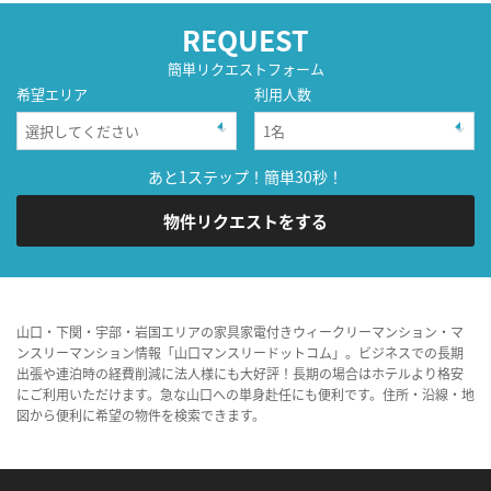
REQUEST
簡単リクエストフォーム
希望エリア
利用人数
あと1ステップ！簡単30秒！
物件リクエストをする
山口・下関・宇部・岩国エリアの家具家電付きウィークリーマンション・マ
ンスリーマンション情報「山口マンスリードットコム」。ビジネスでの長期
出張や連泊時の経費削減に法人様にも大好評！長期の場合はホテルより格安
にご利用いただけます。急な山口への単身赴任にも便利です。住所・沿線・地
図から便利に希望の物件を検索できます。