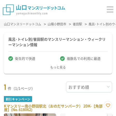
山口マンスリードットコム
山陽小野田市
雀田駅
風呂･トイレ別の
風呂･トイレ別/雀田駅のマンスリーマンション・ウィークリ
ーマンション情報
衛生的で快適
複数名での利用に最適
もっと見る
1
件（1/1ページ）
割引キャンペーン
Kマンスリー南小野田駅北（おのだサンパーク） 2DK-【角部
屋】(No.618062)
お気
に入