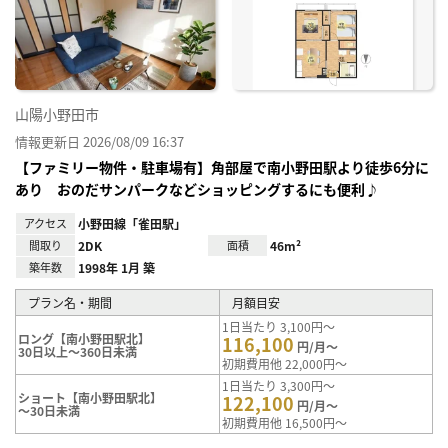
り登
録
山陽小野田市
情報更新日 2026/08/09 16:37
【ファミリー物件・駐車場有】角部屋で南小野田駅より徒歩6分に
あり おのだサンパークなどショッピングするにも便利♪
アクセス
小野田線「雀田駅」
間取り
2DK
面積
46m²
築年数
1998年 1月 築
プラン名・期間
月額目安
1日当たり 3,100円～
ロング【南小野田駅北】
116,100
円/月～
30日以上～360日未満
初期費用他 22,000円～
1日当たり 3,300円～
ショート【南小野田駅北】
122,100
円/月～
～30日未満
初期費用他 16,500円～