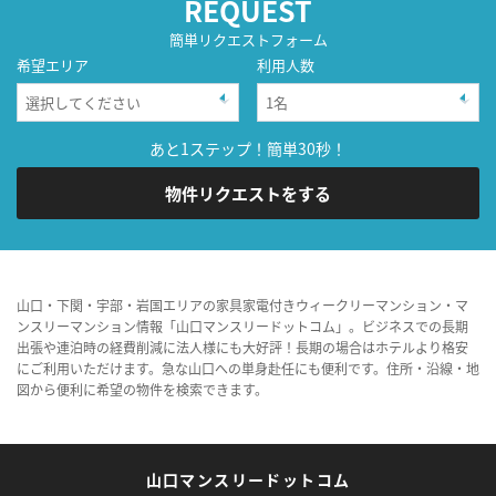
REQUEST
簡単リクエストフォーム
希望エリア
利用人数
あと1ステップ！簡単30秒！
物件リクエストをする
山口・下関・宇部・岩国エリアの家具家電付きウィークリーマンション・マ
ンスリーマンション情報「山口マンスリードットコム」。ビジネスでの長期
出張や連泊時の経費削減に法人様にも大好評！長期の場合はホテルより格安
にご利用いただけます。急な山口への単身赴任にも便利です。住所・沿線・地
図から便利に希望の物件を検索できます。
山口マンスリードットコム