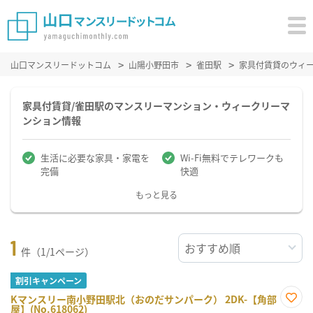
山口マンスリードットコム
山陽小野田市
雀田駅
家具付賃貸のウィ
家具付賃貸/雀田駅のマンスリーマンション・ウィークリーマ
ンション情報
生活に必要な家具・家電を
Wi-Fi無料でテレワークも
完備
快適
もっと見る
1
件（1/1ページ）
割引キャンペーン
Kマンスリー南小野田駅北（おのだサンパーク） 2DK-【角部
屋】(No.618062)