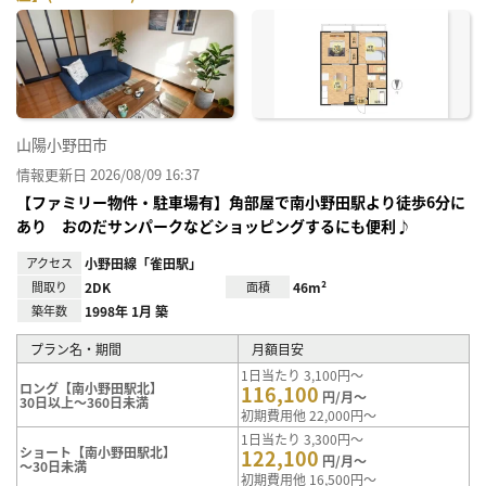
お気
に入
り登
録
山陽小野田市
情報更新日 2026/08/09 16:37
【ファミリー物件・駐車場有】角部屋で南小野田駅より徒歩6分に
あり おのだサンパークなどショッピングするにも便利♪
アクセス
小野田線「雀田駅」
間取り
2DK
面積
46m²
築年数
1998年 1月 築
プラン名・期間
月額目安
1日当たり 3,100円～
ロング【南小野田駅北】
116,100
円/月～
30日以上～360日未満
初期費用他 22,000円～
1日当たり 3,300円～
ショート【南小野田駅北】
122,100
円/月～
～30日未満
初期費用他 16,500円～