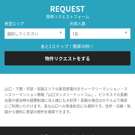
REQUEST
簡単リクエストフォーム
希望エリア
利用人数
あと1ステップ！簡単30秒！
物件リクエストをする
山口・下関・宇部・岩国エリアの家具家電付きウィークリーマンション・マ
ンスリーマンション情報「山口マンスリードットコム」。ビジネスでの長期
出張や連泊時の経費削減に法人様にも大好評！長期の場合はホテルより格安
にご利用いただけます。急な山口への単身赴任にも便利です。住所・沿線・地
図から便利に希望の物件を検索できます。