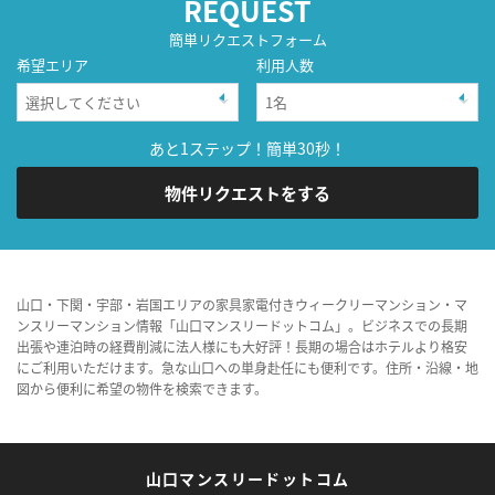
REQUEST
簡単リクエストフォーム
希望エリア
利用人数
あと1ステップ！簡単30秒！
物件リクエストをする
山口・下関・宇部・岩国エリアの家具家電付きウィークリーマンション・マ
ンスリーマンション情報「山口マンスリードットコム」。ビジネスでの長期
出張や連泊時の経費削減に法人様にも大好評！長期の場合はホテルより格安
にご利用いただけます。急な山口への単身赴任にも便利です。住所・沿線・地
図から便利に希望の物件を検索できます。
山口マンスリードットコム