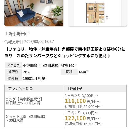
り登
録
山陽小野田市
情報更新日 2026/08/02 16:37
【ファミリー物件・駐車場有】角部屋で南小野田駅より徒歩6分に
あり おのだサンパークなどショッピングするにも便利♪
アクセス
小野田線「小野田港駅」徒歩16分
間取り
2DK
面積
46m²
築年数
1998年 1月 築
プラン名・期間
月額目安
1日当たり 3,100円～
ロング【南小野田駅北】
116,100
円/月～
30日以上～360日未満
初期費用他 22,000円～
1日当たり 3,300円～
ショート【南小野田駅北】
122,100
円/月～
～30日未満
初期費用他 16,500円～