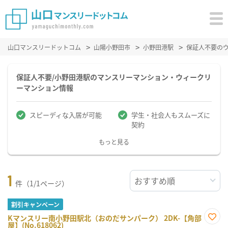
山口マンスリードットコム
山陽小野田市
小野田港駅
保証人不要の
保証人不要/小野田港駅のマンスリーマンション・ウィークリ
ーマンション情報
スピーディな入居が可能
学生・社会人もスムーズに
契約
もっと見る
1
件（1/1ページ）
割引キャンペーン
Kマンスリー南小野田駅北（おのだサンパーク） 2DK-【角部
屋】(No.618062)