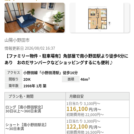
お気
に入
り登
録
山陽小野田市
情報更新日 2026/08/02 16:37
【ファミリー物件・駐車場有】角部屋で南小野田駅より徒歩6分に
あり おのだサンパークなどショッピングするにも便利♪
アクセス
小野田線「小野田港駅」徒歩16分
間取り
2DK
面積
46m²
築年数
1998年 1月 築
プラン名・期間
月額目安
1日当たり 3,100円～
ロング【南小野田駅北】
116,100
円/月～
30日以上～360日未満
初期費用他 22,000円～
1日当たり 3,300円～
ショート【南小野田駅北】
122,100
円/月～
～30日未満
初期費用他 16,500円～