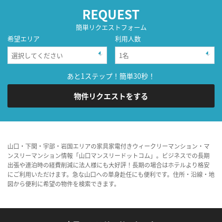
REQUEST
簡単リクエストフォーム
希望エリア
利用人数
あと1ステップ！簡単30秒！
物件リクエストをする
山口・下関・宇部・岩国エリアの家具家電付きウィークリーマンション・マ
ンスリーマンション情報「山口マンスリードットコム」。ビジネスでの長期
出張や連泊時の経費削減に法人様にも大好評！長期の場合はホテルより格安
にご利用いただけます。急な山口への単身赴任にも便利です。住所・沿線・地
図から便利に希望の物件を検索できます。