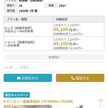
岩徳線「西岩国駅」
間取り
1K
面積
24m²
築年数
1995年 7月 築
プラン名・期間
月額目安
1日当たり 2,100円～
ロング【岩国市役所】
86,100
円/月～
30日以上～360日未満
初期費用他 22,000円～
1日当たり 2,200円～
ショート【岩国市役所】
89,100
円/月～
～30日未満
初期費用他 16,500円～
女性向け
山口県
岩国市
お問合わせ
電話する
割引キャンペーン
Kマンスリー岩国市役所 １K-508(No.153149)
お気