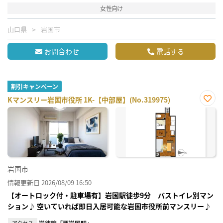
女性向け
山口県
岩国市
お問合わせ
電話する
割引キャンペーン
Kマンスリー岩国市役所 1K-【中部屋】(No.319975)
お気
に入
り登
録
岩国市
情報更新日 2026/08/09 16:50
【オートロック付・駐車場有】岩国駅徒歩9分 バストイレ別マン
ション♪ 空いていれば即日入居可能な岩国市役所前マンスリー♪
アクセス