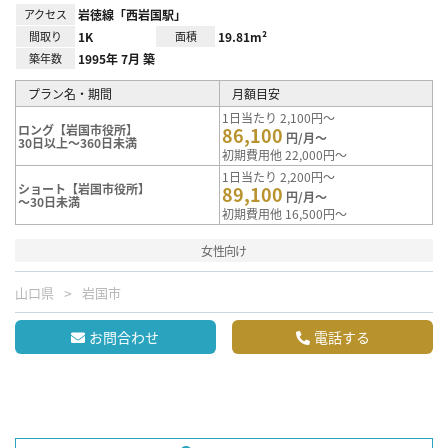
アクセス
岩徳線「西岩国駅」
間取り
1K
面積
19.81m²
築年数
1995年 7月 築
プラン名・期間
月額目安
1日当たり 2,100円～
ロング【岩国市役所】
86,100
円/月～
30日以上～360日未満
初期費用他 22,000円～
1日当たり 2,200円～
ショート【岩国市役所】
89,100
円/月～
～30日未満
初期費用他 16,500円～
女性向け
山口県
岩国市
お問合わせ
電話する