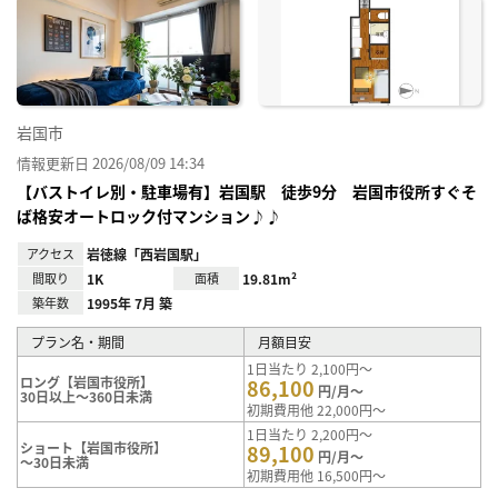
お気
に入
り登
録
岩国市
情報更新日 2026/08/09 14:34
【バストイレ別・駐車場有】岩国駅 徒歩9分 岩国市役所すぐそ
ば格安オートロック付マンション♪♪
アクセス
岩徳線「西岩国駅」
間取り
1K
面積
19.81m²
築年数
1995年 7月 築
プラン名・期間
月額目安
1日当たり 2,100円～
ロング【岩国市役所】
86,100
円/月～
30日以上～360日未満
初期費用他 22,000円～
1日当たり 2,200円～
ショート【岩国市役所】
89,100
円/月～
～30日未満
初期費用他 16,500円～