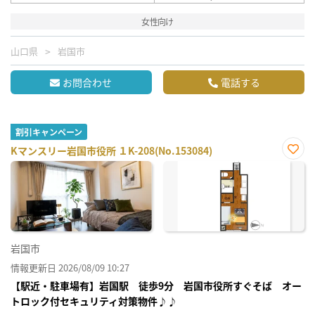
女性向け
山口県
岩国市
お問合わせ
電話する
割引キャンペーン
Kマンスリー岩国市役所 １K-208(No.153084)
お気
に入
り登
録
岩国市
情報更新日 2026/08/09 10:27
【駅近・駐車場有】岩国駅 徒歩9分 岩国市役所すぐそば オー
トロック付セキュリティ対策物件♪♪