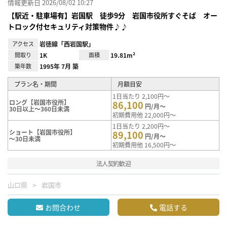
情報更新日 2026/08/02 10:27
【駅近・駐車場有】岩国駅 徒歩9分 岩国市役所すぐそば オー
トロック付セキュリティ対策物件♪♪
アクセス
岩徳線「西岩国駅」
間取り
1K
面積
19.81m²
築年数
1995年 7月 築
プラン名・期間
月額目安
1日当たり 2,100円～
ロング【岩国市役所】
86,100
円/月～
30日以上～360日未満
初期費用他 22,000円～
1日当たり 2,200円～
ショート【岩国市役所】
89,100
円/月～
～30日未満
初期費用他 16,500円～
法人契約歓迎
山口県
岩国市
お問合わせ
電話する