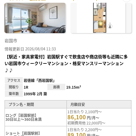
お気
に入
り登
録
岩国市
情報更新日 2026/08/04 11:33
【駅近・家具家電付】岩国駅すぐで飲食店や商店街等も近隣に多
い岩国市ウィークリーマンション・格安マンスリーマンション
♪♪
アクセス
岩徳線「西岩国駅」
間取り
1R
面積
19.15m²
築年数
1999年 2月 築
プラン名・期間
月額目安
1日当たり 2,100円～
ロング【岩国駅前】
86,100
円/月～
30日以上～360日未満
初期費用他 22,000円～
1日当たり 2,200円～
ショート【岩国駅前】
89,100
円/月～