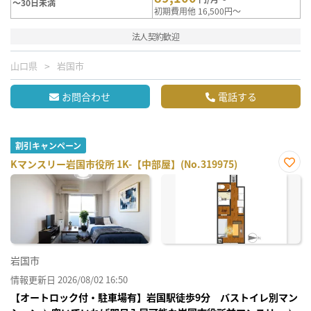
～30日未満
初期費用他 16,500円～
法人契約歓迎
山口県
岩国市
お問合わせ
電話する
割引キャンペーン
Kマンスリー岩国市役所 1K-【中部屋】(No.319975)
お気
に入
り登
録
岩国市
情報更新日 2026/08/02 16:50
【オートロック付・駐車場有】岩国駅徒歩9分 バストイレ別マン