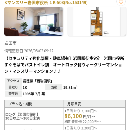
Kマンスリー岩国市役所 １K-508(No.153149)
お気
に入
り登
録
岩国市
情報更新日 2026/08/02 09:42
【セキュリティ強化部屋・駐車場有】岩国駅徒歩9分 岩国市役所
すぐそばでバストイレ別 オートロック付ウィークリーマンショ
ン・マンスリーマンション♪♪
アクセス
岩徳線「西岩国駅」
間取り
1K
面積
19.81m²
築年数
1995年 7月 築
プラン名・期間
月額目安
1日当たり 2,100円～
ロング【岩国市役所】
86,100
円/月～
30日以上～360日未満
初期費用他 22,000円～
1日当たり 2,200円～