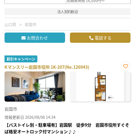
初期費用他 16,500円～
法人契約歓迎
山口県
岩国市
お問合わせ
電話する
割引キャンペーン
Kマンスリー岩国市役所 1K-207(No.126943)
お気
に入
り登
録
岩国市
情報更新日 2026/08/06 14:34
【バストイレ別・駐車場有】岩国駅 徒歩9分 岩国市役所すぐそ
ば格安オートロック付マンション♪♪