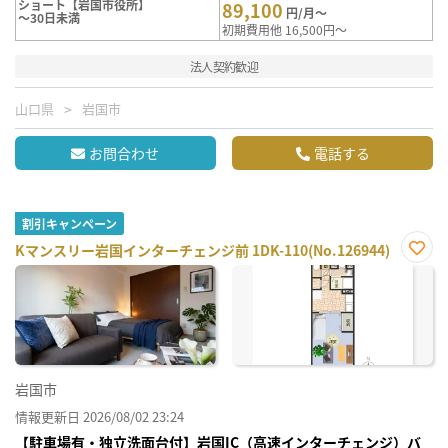
ショート【岩国市役所】
89,100
円/月～
～30日未満
初期費用他 16,500円～
法人契約歓迎
山口県
岩国市
お問合わせ
電話する
割引キャンペーン
Kマンスリー岩国インターチェンジ前 1DK-110(No.126944)
お気
に入
り登
録
岩国市
情報更新日 2026/08/02 23:24
【駐車場有・独立洗面台付】岩国IC（高速インターチェンジ）バ