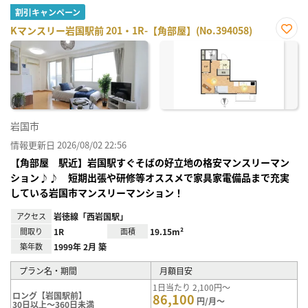
割引キャンペーン
Kマンスリー岩国駅前 201・1R-【角部屋】(No.394058)
お気
に入
り登
録
岩国市
情報更新日 2026/08/02 22:56
【角部屋 駅近】岩国駅すぐそばの好立地の格安マンスリーマン
ション♪♪ 短期出張や研修等オススメで家具家電備品まで充実
している岩国市マンスリーマンション！
アクセス
岩徳線「西岩国駅」
間取り
1R
面積
19.15m²
築年数
1999年 2月 築
プラン名・期間
月額目安
1日当たり 2,100円～
ロング【岩国駅前】
86,100
円/月～
30日以上～360日未満