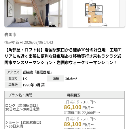
お気
に入
り登
録
岩国市
情報更新日 2026/08/06 14:43
【角部屋・ロフト付】岩国駅東口から徒歩10分の好立地 工場エ
リアにも近く出張に便利な駐車場あり移動等行き来もラクラク岩
国市マンスリーマンション・岩国市ウィークリーマンション！
アクセス
岩徳線「西岩国駅」
間取り
1K
面積
16.6m²
築年数
1990年 3月 築
プラン名・期間
月額目安
1日当たり 2,100円～
ロング【岩国駅東口】
86,100
円/月～
30日以上～360日未満
初期費用他 22,000円～
1日当たり 2,200円～
ショート【岩国駅東口】
89,100
円/月～
～30日未満