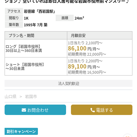
ション♪ 空いていれば即日入居可能な岩国市役所前マンスリー♪
アクセス
岩徳線「西岩国駅」
間取り
1K
面積
24m²
築年数
1995年 7月 築
プラン名・期間
月額目安
1日当たり 2,100円～
ロング【岩国市役所】
86,100
円/月～
30日以上～360日未満
初期費用他 22,000円～
1日当たり 2,200円～
ショート【岩国市役所】
89,100
円/月～
～30日未満
初期費用他 16,500円～
法人契約歓迎
山口県
岩国市
お問合わせ
電話する
割引キャンペーン