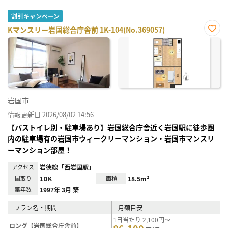
割引キャンペーン
Kマンスリー岩国総合庁舎前 1K-104(No.369057)
お気
に入
り登
録
岩国市
情報更新日 2026/08/02 14:56
【バストイレ別・駐車場あり】岩国総合庁舎近く岩国駅に徒歩圏
内の駐車場有の岩国市ウィークリーマンション・岩国市マンスリ
ーマンション部屋！
アクセス
岩徳線「西岩国駅」
間取り
1DK
面積
18.5m²
築年数
1997年 3月 築
プラン名・期間
月額目安
1日当たり 2,100円～
ロング【岩国総合庁舎前】