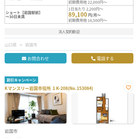
初期費用他 22,000円～
1日当たり 2,200円～
ショート【岩国駅前】
89,100
円/月～
～30日未満
初期費用他 16,500円～
法人契約歓迎
山口県
岩国市
お問合わせ
電話する
割引キャンペーン
Kマンスリー岩国市役所 １K-208(No.153084)
お気
に入
り登
録
岩国市