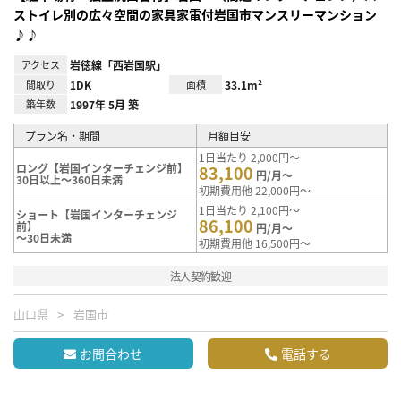
ストイレ別の広々空間の家具家電付岩国市マンスリーマンション
♪♪
アクセス
岩徳線「西岩国駅」
間取り
1DK
面積
33.1m²
築年数
1997年 5月 築
プラン名・期間
月額目安
1日当たり 2,000円～
ロング【岩国インターチェンジ前】
83,100
円/月～
30日以上～360日未満
初期費用他 22,000円～
1日当たり 2,100円～
ショート【岩国インターチェンジ
86,100
前】
円/月～
～30日未満
初期費用他 16,500円～
法人契約歓迎
山口県
岩国市
お問合わせ
電話する