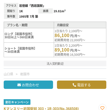
アクセス
岩徳線「西岩国駅」
間取り
1K
面積
19.81m²
築年数
1995年 7月 築
プラン名・期間
月額目安
1日当たり 2,100円～
ロング【岩国市役所】
86,100
円/月～
30日以上～360日未満
初期費用他 22,000円～
1日当たり 2,200円～
ショート【岩国市役所】
89,100
円/月～
～30日未満
初期費用他 16,500円～
法人契約歓迎
山口県
岩国市
お問合わせ
電話する
割引キャンペーン
Kマンスリー岩国駅前 303・1R-303(No.368508)