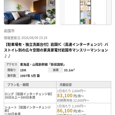
お気
に入
り登
録
岩国市
情報更新日 2026/08/09 23:24
【駐車場有・独立洗面台付】岩国IC（高速インターチェンジ）バ
ストイレ別の広々空間の家具家電付岩国市マンスリーマンション
♪♪
アクセス
東海道・山陽新幹線「新岩国駅」
間取り
1DK
面積
33.1m²
築年数
1997年 5月 築
プラン名・期間
月額目安
1日当たり 2,000円～
ロング【岩国インターチェンジ前】
83,100
円/月～
30日以上～360日未満
初期費用他 22,000円～
1日当たり 2,100円～
ショート【岩国インターチェンジ
86,100
前】
円/月～
～30日未満