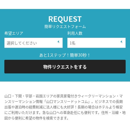
REQUEST
簡単リクエストフォーム
希望エリア
利用人数
あと1ステップ！簡単30秒！
物件リクエストをする
山口・下関・宇部・岩国エリアの家具家電付きウィークリーマンション・マ
ンスリーマンション情報「山口マンスリードットコム」。ビジネスでの長期
出張や連泊時の経費削減に法人様にも大好評！長期の場合はホテルより格安
にご利用いただけます。急な山口への単身赴任にも便利です。住所・沿線・地
図から便利に希望の物件を検索できます。