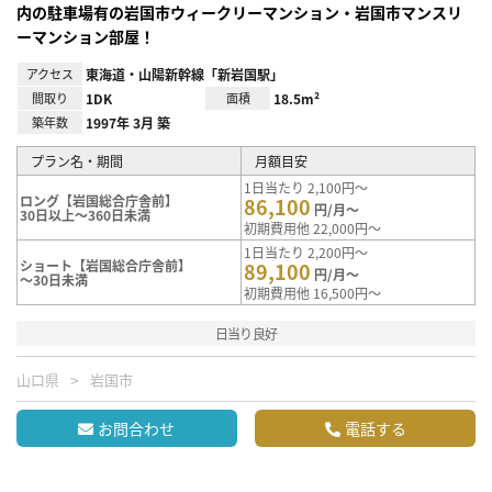
内の駐車場有の岩国市ウィークリーマンション・岩国市マンスリ
ーマンション部屋！
アクセス
東海道・山陽新幹線「新岩国駅」
間取り
1DK
面積
18.5m²
築年数
1997年 3月 築
プラン名・期間
月額目安
1日当たり 2,100円～
ロング【岩国総合庁舎前】
86,100
円/月～
30日以上～360日未満
初期費用他 22,000円～
1日当たり 2,200円～
ショート【岩国総合庁舎前】
89,100
円/月～
～30日未満
初期費用他 16,500円～
日当り良好
山口県
岩国市
お問合わせ
電話する