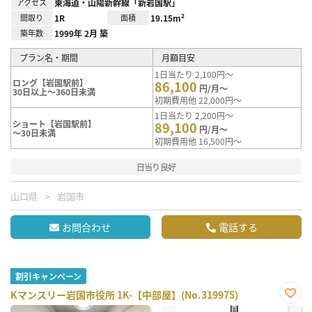
アクセス
東海道・山陽新幹線「新岩国駅」
間取り
1R
面積
19.15m²
築年数
1999年 2月 築
プラン名・期間
月額目安
1日当たり 2,100円～
ロング【岩国駅前】
86,100
円/月～
30日以上～360日未満
初期費用他 22,000円～
1日当たり 2,200円～
ショート【岩国駅前】
89,100
円/月～
～30日未満
初期費用他 16,500円～
日当り良好
山口県
岩国市
お問合わせ
電話する
割引キャンペーン
Kマンスリー岩国市役所 1K-【中部屋】(No.319975)
お気