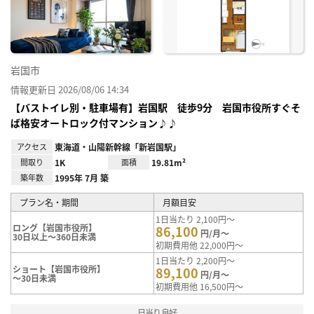
り登
録
岩国市
情報更新日 2026/08/06 14:34
【バストイレ別・駐車場有】岩国駅 徒歩9分 岩国市役所すぐそ
ば格安オートロック付マンション♪♪
アクセス
東海道・山陽新幹線「新岩国駅」
間取り
1K
面積
19.81m²
築年数
1995年 7月 築
プラン名・期間
月額目安
1日当たり 2,100円～
ロング【岩国市役所】
86,100
円/月～
30日以上～360日未満
初期費用他 22,000円～
1日当たり 2,200円～
ショート【岩国市役所】
89,100
円/月～
～30日未満
初期費用他 16,500円～
日当り良好