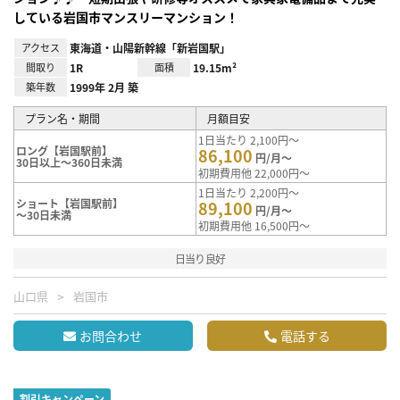
している岩国市マンスリーマンション！
アクセス
東海道・山陽新幹線「新岩国駅」
間取り
1R
面積
19.15m²
築年数
1999年 2月 築
プラン名・期間
月額目安
1日当たり 2,100円～
ロング【岩国駅前】
86,100
円/月～
30日以上～360日未満
初期費用他 22,000円～
1日当たり 2,200円～
ショート【岩国駅前】
89,100
円/月～
～30日未満
初期費用他 16,500円～
日当り良好
山口県
岩国市
お問合わせ
電話する
割引キャンペーン