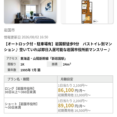
に入
り登
録
岩国市
情報更新日 2026/08/02 16:50
【オートロック付・駐車場有】岩国駅徒歩9分 バストイレ別マン
ション♪ 空いていれば即日入居可能な岩国市役所前マンスリー♪
アクセス
東海道・山陽新幹線「新岩国駅」
間取り
1K
面積
24m²
築年数
1995年 7月 築
プラン名・期間
月額目安
1日当たり 2,100円～
ロング【岩国市役所】
86,100
円/月～
30日以上～360日未満
初期費用他 22,000円～
1日当たり 2,200円～
ショート【岩国市役所】
89,100
円/月～
～30日未満
初期費用他 16,500円～