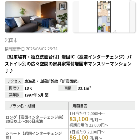
お気
に入
り登
録
岩国市
情報更新日 2026/08/02 23:24
【駐車場有・独立洗面台付】岩国IC（高速インターチェンジ）バ
ストイレ別の広々空間の家具家電付岩国市マンスリーマンション
♪♪
アクセス
東海道・山陽新幹線「新岩国駅」
間取り
1DK
面積
33.1m²
築年数
1997年 5月 築
プラン名・期間
月額目安
1日当たり 2,000円～
ロング【岩国インターチェンジ前】
83,100
円/月～
30日以上～360日未満
初期費用他 22,000円～
1日当たり 2,100円～
ショート【岩国インターチェンジ
86,100
前】
円/月～