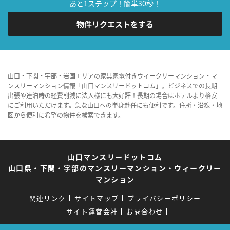
あと1ステップ！簡単30秒！
物件リクエストをする
山口・下関・宇部・岩国エリアの家具家電付きウィークリーマンション・マ
ンスリーマンション情報「山口マンスリードットコム」。ビジネスでの長期
出張や連泊時の経費削減に法人様にも大好評！長期の場合はホテルより格安
にご利用いただけます。急な山口への単身赴任にも便利です。住所・沿線・地
図から便利に希望の物件を検索できます。
山口マンスリードットコム
山口県・下関・宇部のマンスリーマンション・ウィークリー
マンション
関連リンク
サイトマップ
プライバシーポリシー
サイト運営会社
お問合わせ