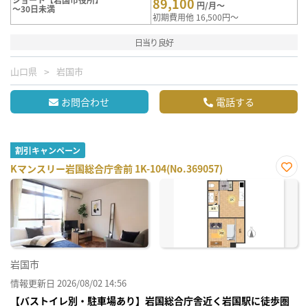
89,100
円/月～
～30日未満
初期費用他 16,500円～
日当り良好
山口県
岩国市
お問合わせ
電話する
割引キャンペーン
Kマンスリー岩国総合庁舎前 1K-104(No.369057)
お気
に入
り登
録
岩国市
情報更新日 2026/08/02 14:56
【バストイレ別・駐車場あり】岩国総合庁舎近く岩国駅に徒歩圏