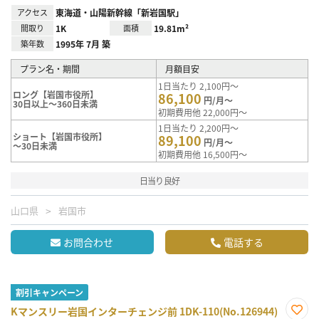
アクセス
東海道・山陽新幹線「新岩国駅」
間取り
1K
面積
19.81m²
築年数
1995年 7月 築
プラン名・期間
月額目安
1日当たり 2,100円～
ロング【岩国市役所】
86,100
円/月～
30日以上～360日未満
初期費用他 22,000円～
1日当たり 2,200円～
ショート【岩国市役所】
89,100
円/月～
～30日未満
初期費用他 16,500円～
日当り良好
山口県
岩国市
お問合わせ
電話する
割引キャンペーン
Kマンスリー岩国インターチェンジ前 1DK-110(No.126944)