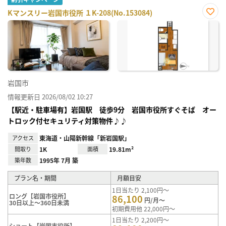
Kマンスリー岩国市役所 １K-208(No.153084)
お気
に入
り登
録
岩国市
情報更新日 2026/08/02 10:27
【駅近・駐車場有】岩国駅 徒歩9分 岩国市役所すぐそば オー
トロック付セキュリティ対策物件♪♪
アクセス
東海道・山陽新幹線「新岩国駅」
間取り
1K
面積
19.81m²
築年数
1995年 7月 築
プラン名・期間
月額目安
1日当たり 2,100円～
ロング【岩国市役所】
86,100
円/月～
30日以上～360日未満
初期費用他 22,000円～
1日当たり 2,200円～
ショート【岩国市役所】