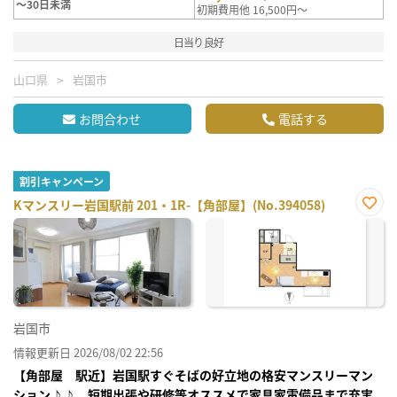
～30日未満
初期費用他 16,500円～
日当り良好
山口県
岩国市
お問合わせ
電話する
割引キャンペーン
Kマンスリー岩国駅前 201・1R-【角部屋】(No.394058)
お気
に入
り登
録
岩国市
情報更新日 2026/08/02 22:56
【角部屋 駅近】岩国駅すぐそばの好立地の格安マンスリーマン
ション♪♪ 短期出張や研修等オススメで家具家電備品まで充実