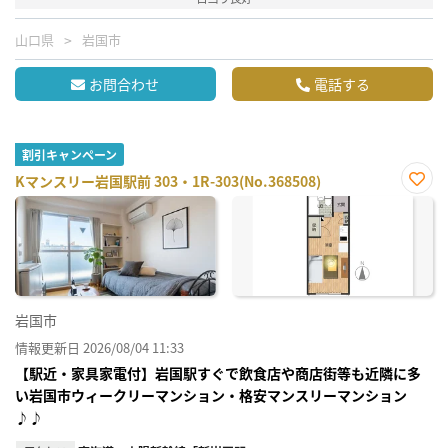
山口県
岩国市
お問合わせ
電話する
割引キャンペーン
Kマンスリー岩国駅前 303・1R-303(No.368508)
お気
に入
り登
録
岩国市
情報更新日 2026/08/04 11:33
【駅近・家具家電付】岩国駅すぐで飲食店や商店街等も近隣に多
い岩国市ウィークリーマンション・格安マンスリーマンション
♪♪