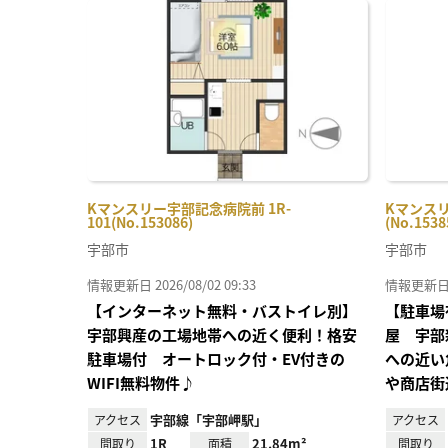
に入
り登
録
Kマンスリー宇部記念病院前 1R-
Kマンスリ
101(No.153086)
(No.1538
宇部市
宇部市
情報更新日 2026/08/02 09:33
情報更新日 20
【インターネット無料・バストイレ別】
【駐車場
宇部興産の工場地帯への近く便利！格安
屋 宇部
駐車場付 オートロック付・EV付きの
への近い
WIFI無料物件♪
や商店街
宇部線「宇部岬駅」
アクセス
アクセス
1R
21.84m²
間取り
面積
間取り