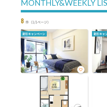
MONTHLY&WEEKLY LI
8
件（1/1ページ）
割引キャンペーン
割引キャ
お気
に入
り登
録