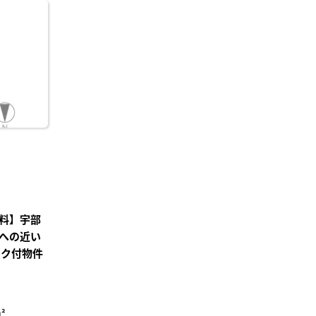
に入
り登
録
料】宇部
への近い
ック付物件
²