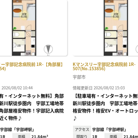
に入
り登
録
ー宇部記念病院前 1R-【角部屋】
Kマンスリー宇部記念病院前 1R-
54)
507(No.153856)
宇部市
26/08/02 10:44
情報更新日 2026/08/02 15:03
有・インターネット無料】角部
【駐車場有・インターネット無
新川駅徒歩圏内 宇部工場地帯
新川駅徒歩圏内 宇部工場地帯
角部屋格安物件！宇部記入病院
格安物件！格安EV・オートロ
近く物件♪
♪
宇部線「宇部岬駅」
宇部線「宇部岬駅」
アクセス
1R
21.84m²
1R
21.84m
面積
間取り
面積