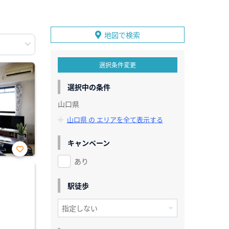
地図で検索
選択条件変更
選択中の条件
山口県
山口県 の エリアを全て表示する
キャンペーン
あり
お気
に入
り登
録
駅徒歩