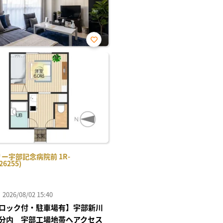
お気
に入
り登
録
ー宇部記念病院前 1R-
26255)
26/08/02 15:40
ロック付・駐車場有】宇部新川
分内 宇部工場地帯へアクセス