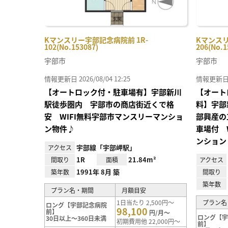
Kマンスリー宇部記念病院前 1R-
Kマンスリ
102(No.153087)
206(No.1
宇部市
宇部市
情報更新日 2026/08/04 12:25
情報更新日 20
【オートロック付・駐車場有】宇部新川
【オート
駅徒歩圏内 宇部市の商店街近くで格
料】宇部
安 WIFI無料宇部市マンスリーマンショ
部興産の
ン物件♪
車場付 
ンション
宇部線「宇部岬駅」
アクセス
1R
21.84m²
間取り
面積
アクセス
1991年 8月 築
築年数
間取り
築年数
プラン名・期間
月額目安
1日当たり 2,500円～
プラン名
ロング【宇部記念病院
98,100
前】
円/月～
ロング【
30日以上～360日未満
初期費用他 22,000円～
前】