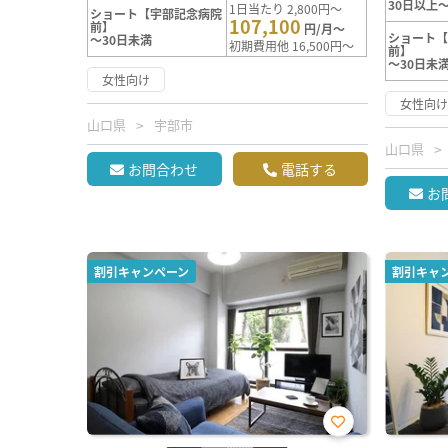
30日以上～
1日当たり 2,800円～
ショート【宇部記念病院
107,100
前】
円/月～
ショート
～30日未満
初期費用他 16,500円～
前】
～30日未
女性向け
女性向
山口県
宇部市
山口県
お問合わせ
電話する
お
割引キャンペーン
割引キャ
お気