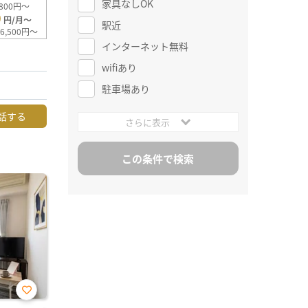
家具なしOK
800円～
0
円/月～
駅近
6,500円～
インターネット無料
wifiあり
駐車場あり
話する
さらに表示
お気