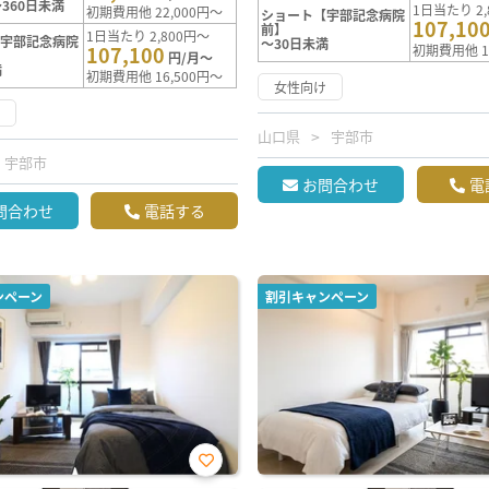
360日未満
1日当たり 2,
初期費用他 22,000円～
ショート【宇部記念病院
107,10
前】
1日当たり 2,800円～
【宇部記念病院
～30日未満
107,100
初期費用他 1
円/月～
満
初期費用他 16,500円～
女性向け
け
山口県
宇部市
宇部市
お問合わせ
電
問合わせ
電話する
ンペーン
割引キャンペーン
お気