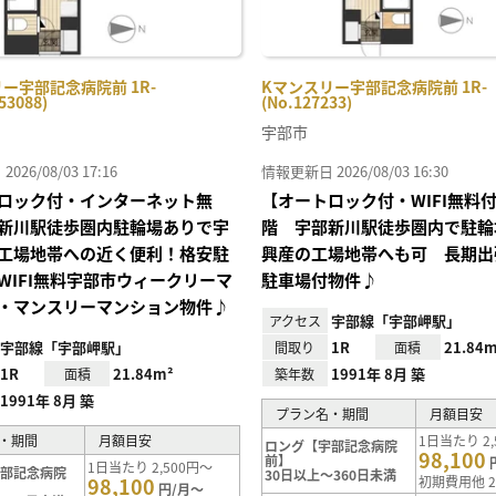
ー宇部記念病院前 1R-
Kマンスリー宇部記念病院前 1R-
53088)
(No.127233)
宇部市
26/08/03 17:16
情報更新日 2026/08/03 16:30
ロック付・インターネット無
【オートロック付・WIFI無料
新川駅徒歩圏内駐輪場ありで宇
階 宇部新川駅徒歩圏内で駐輪
工場地帯への近く便利！格安駐
興産の工場地帯へも可 長期出
WIFI無料宇部市ウィークリーマ
駐車場付物件♪
・マンスリーマンション物件♪
宇部線「宇部岬駅」
アクセス
宇部線「宇部岬駅」
1R
21.84m
間取り
面積
1R
21.84m²
1991年 8月 築
面積
築年数
1991年 8月 築
プラン名・期間
月額目安
・期間
月額目安
1日当たり 2,
ロング【宇部記念病院
98,100
前】
1日当たり 2,500円～
宇部記念病院
30日以上～360日未満
98,100
初期費用他 2
円/月～