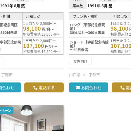
1991年 8月 築
1991年 8月 築
築年数
・期間
月額目安
プラン名・期間
月額目安
1日当たり 2,500円～
1日当たり 2,
宇部記念病院
ロング【宇部記念病院
98,100
98,100
前】
円/月～
360日未満
30日以上～360日未満
初期費用他 22,000円～
初期費用他 2
1日当たり 2,800円～
1日当たり 2,
【宇部記念病院
ショート【宇部記念病院
107,100
107,10
前】
円/月～
満
～30日未満
初期費用他 16,500円～
初期費用他 1
け
女性向け
宇部市
山口県
宇部市
問合わせ
電話する
お問合わせ
電
ンペーン