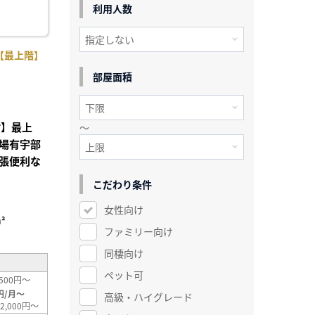
利用人数
【最上階】
部屋面積
付】最上
～
場有宇部
張便利な
こだわり条件
女性向け
²
ファミリー向け
同棲向け
ペット可
500円～
円/月～
高級・ハイグレード
2,000円～