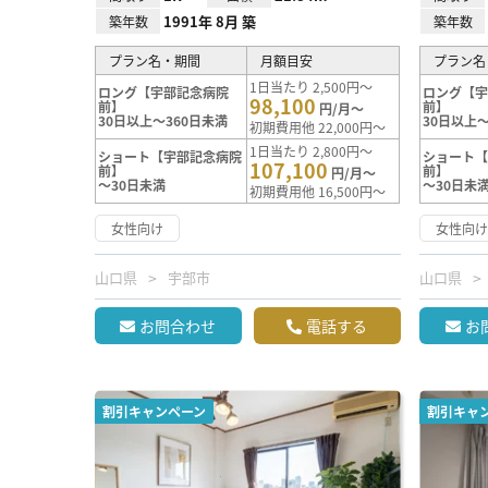
1991年 8月 築
築年数
築年数
プラン名・期間
月額目安
プラン名
1日当たり 2,500円～
ロング【宇部記念病院
ロング【
98,100
前】
前】
円/月～
30日以上～360日未満
30日以上～
初期費用他 22,000円～
1日当たり 2,800円～
ショート【宇部記念病院
ショート
107,100
前】
前】
円/月～
～30日未満
～30日未
初期費用他 16,500円～
女性向け
女性向
山口県
宇部市
山口県
お問合わせ
電話する
お
割引キャンペーン
割引キャ