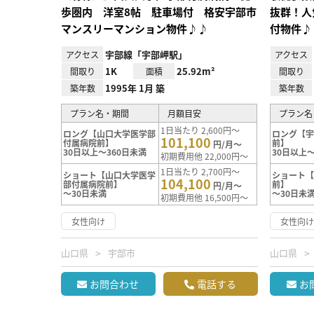
歩圏内 洋室8帖 駐車場付 格安宇部市
抜群！人
マンスリーマンション物件♪♪
付物件♪
宇部線「宇部岬駅」
アクセス
アクセス
1K
25.92m²
間取り
面積
間取り
1995年 1月 築
築年数
築年数
プラン名・期間
月額目安
プラン名
1日当たり 2,600円～
ロング【山口大学医学部
ロング【
101,100
付属病院前】
前】
円/月～
30日以上～360日未満
30日以上～
初期費用他 22,000円～
1日当たり 2,700円～
ショート【山口大学医学
ショート
104,100
部付属病院前】
前】
円/月～
～30日未満
～30日未
初期費用他 16,500円～
女性向け
女性向
山口県
宇部市
山口県
お問合わせ
電話する
お