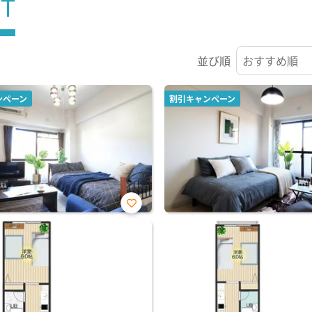
ST
並び順
ンペーン
割引キャンペーン
お気
に入
り登
録