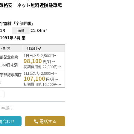
気格安 ネット無料近隣駐車場
宇部線「宇部岬駅」
1R
21.84m²
面積
1991年 8月 築
・期間
月額目安
1日当たり 2,500円～
宇部記念病院
98,100
円/月～
360日未満
初期費用他 22,000円～
1日当たり 2,800円～
【宇部記念病院
107,100
円/月～
満
初期費用他 16,500円～
け
宇部市
問合わせ
電話する