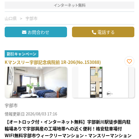
インターネット無料
山口県
宇部市
お問合わせ
電話する
割引キャンペーン
Kマンスリー宇部記念病院前 1R-206(No.153088)
お気
に入
り登
録
宇部市
情報更新日 2026/08/03 17:16
【オートロック付・インターネット無料】宇部新川駅徒歩圏内駐
輪場ありで宇部興産の工場地帯への近く便利！格安駐車場付
WIFI無料宇部市ウィークリーマンション・マンスリーマンション