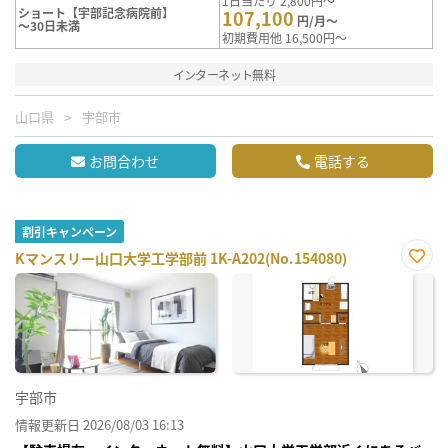
1日当たり 2,800円～
ショート【宇部記念病院前】
107,100
円/月～
～30日未満
初期費用他 16,500円～
インターネット無料
山口県
宇部市
お問合わせ
電話する
割引キャンペーン
Kマンスリー山口大学工学部前 1K-A202(No.154080)
お気
に入
り登
録
宇部市
情報更新日 2026/08/03 16:13