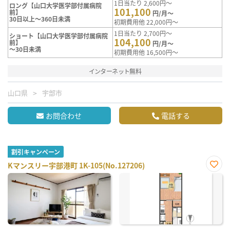
1日当たり 2,600円～
ロング【山口大学医学部付属病院
101,100
前】
円/月～
30日以上～360日未満
初期費用他 22,000円～
1日当たり 2,700円～
ショート【山口大学医学部付属病院
104,100
前】
円/月～
～30日未満
初期費用他 16,500円～
インターネット無料
山口県
宇部市
お問合わせ
電話する
割引キャンペーン
Kマンスリー宇部港町 1K-105(No.127206)
お気
に入
り登
録