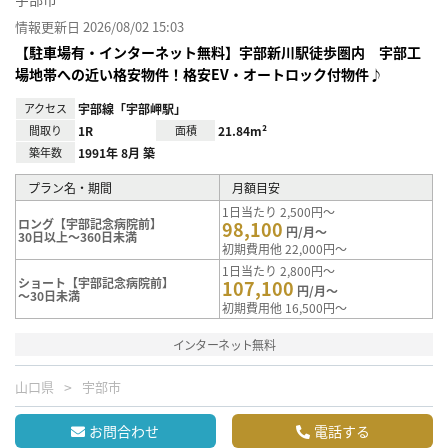
情報更新日 2026/08/02 15:03
【駐車場有・インターネット無料】宇部新川駅徒歩圏内 宇部工
場地帯への近い格安物件！格安EV・オートロック付物件♪
アクセス
宇部線「宇部岬駅」
間取り
1R
面積
21.84m²
築年数
1991年 8月 築
プラン名・期間
月額目安
1日当たり 2,500円～
ロング【宇部記念病院前】
98,100
円/月～
30日以上～360日未満
初期費用他 22,000円～
1日当たり 2,800円～
ショート【宇部記念病院前】
107,100
円/月～
～30日未満
初期費用他 16,500円～
インターネット無料
山口県
宇部市
お問合わせ
電話する