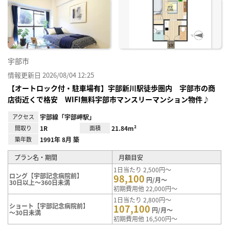
お気
に入
り登
録
宇部市
情報更新日 2026/08/04 12:25
【オートロック付・駐車場有】宇部新川駅徒歩圏内 宇部市の商
店街近くで格安 WIFI無料宇部市マンスリーマンション物件♪
アクセス
宇部線「宇部岬駅」
間取り
1R
面積
21.84m²
築年数
1991年 8月 築
プラン名・期間
月額目安
1日当たり 2,500円～
ロング【宇部記念病院前】
98,100
円/月～
30日以上～360日未満
初期費用他 22,000円～
1日当たり 2,800円～
ショート【宇部記念病院前】
107,100
円/月～
～30日未満
初期費用他 16,500円～