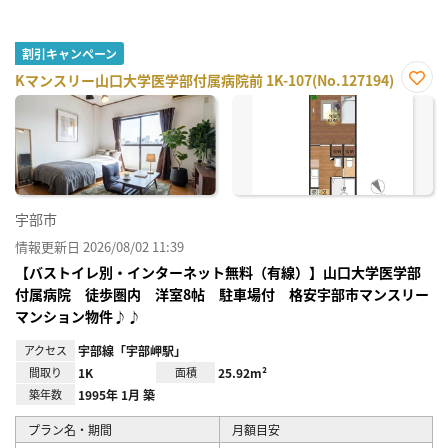
割引キャンペーン
Kマンスリー山口大学医学部付属病院前 1K-107(No.127194)
お気
に入
り登
録
宇部市
情報更新日 2026/08/02 11:39
【バストイレ別・インターネット無料（有線）】山口大学医学部
付属病院 徒歩圏内 洋室8帖 駐車場付 格安宇部市マンスリー
マンション物件♪♪
アクセス
宇部線「宇部岬駅」
間取り
1K
面積
25.92m²
築年数
1995年 1月 築
プラン名・期間
月額目安