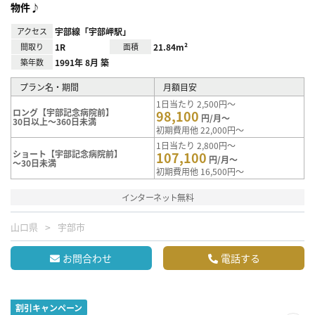
物件♪
アクセス
宇部線「宇部岬駅」
間取り
1R
面積
21.84m²
築年数
1991年 8月 築
プラン名・期間
月額目安
1日当たり 2,500円～
ロング【宇部記念病院前】
98,100
円/月～
30日以上～360日未満
初期費用他 22,000円～
1日当たり 2,800円～
ショート【宇部記念病院前】
107,100
円/月～
～30日未満
初期費用他 16,500円～
インターネット無料
山口県
宇部市
お問合わせ
電話する
割引キャンペーン