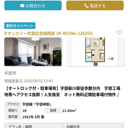
お問合わせ
電話する
割引キャンペーン
Kマンスリー宇部記念病院前 1R-402(No.126255)
お気
に入
り登
録
宇部市
情報更新日 2026/08/02 15:40
【オートロック付・駐車場有】宇部新川駅徒歩数分内 宇部工場
地帯へアクセス抜群！人気格安 ネット無料近隣駐車場付物件♪
アクセス
宇部線「宇部岬駅」
間取り
1R
面積
21.84m²
築年数
1991年 8月 築
プラン名・期間
月額目安