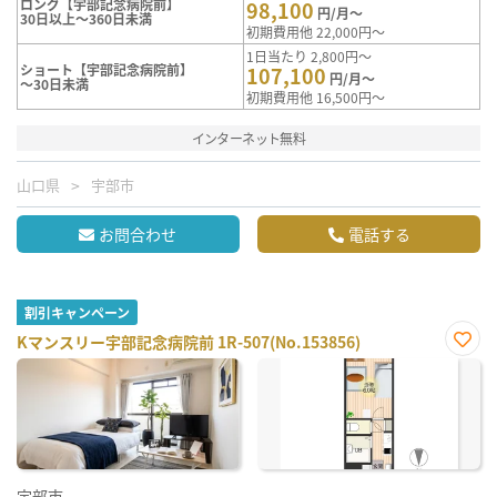
ロング【宇部記念病院前】
98,100
円/月～
30日以上～360日未満
初期費用他 22,000円～
1日当たり 2,800円～
ショート【宇部記念病院前】
107,100
円/月～
～30日未満
初期費用他 16,500円～
インターネット無料
山口県
宇部市
お問合わせ
電話する
割引キャンペーン
Kマンスリー宇部記念病院前 1R-507(No.153856)
お気
に入
り登
録
宇部市