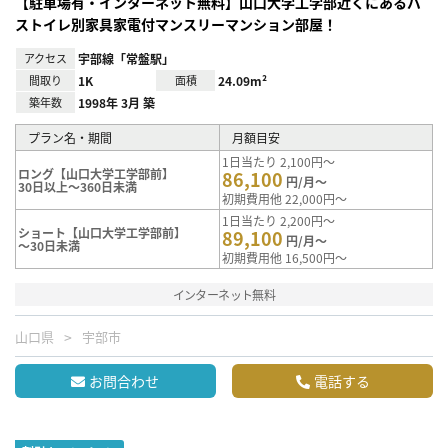
【駐車場有・インターネット無料】山口大学工学部近くにあるバ
ストイレ別家具家電付マンスリーマンション部屋！
アクセス
宇部線「常盤駅」
間取り
1K
面積
24.09m²
築年数
1998年 3月 築
プラン名・期間
月額目安
1日当たり 2,100円～
ロング【山口大学工学部前】
86,100
円/月～
30日以上～360日未満
初期費用他 22,000円～
1日当たり 2,200円～
ショート【山口大学工学部前】
89,100
円/月～
～30日未満
初期費用他 16,500円～
インターネット無料
山口県
宇部市
お問合わせ
電話する