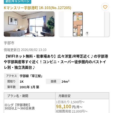
割引キャンペーン
Kマンスリー宇部港町 1K-103(No.127205)
お気
に入
り登
録
宇部市
情報更新日 2026/08/02 13:10
【WIFIネット無料・駐車場あり】広々洋室JR琴芝近く♪の宇部港
や宇部興産等すぐ近く！コンビニ・スーパー徒歩圏内のバストイ
レ別・独立洗面台♪
アクセス
宇部線「草江駅」
間取り
1K
面積
24m²
築年数
2001年 1月 築
プラン名・期間
月額目安
1日当たり 2,500円～
ロング【宇部港町】
98,100
円/月～
30日以上～360日未満
初期費用他 22,000円～