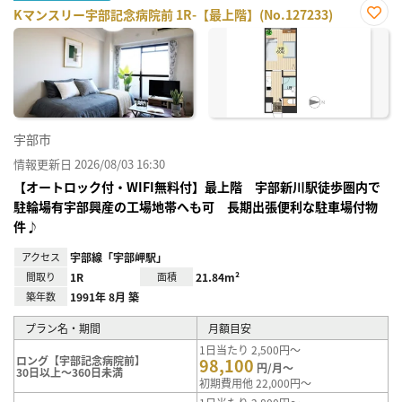
Kマンスリー宇部記念病院前 1R-【最上階】(No.127233)
お気
に入
り登
録
宇部市
情報更新日 2026/08/03 16:30
【オートロック付・WIFI無料付】最上階 宇部新川駅徒歩圏内で
駐輪場有宇部興産の工場地帯へも可 長期出張便利な駐車場付物
件♪
アクセス
宇部線「宇部岬駅」
間取り
1R
面積
21.84m²
築年数
1991年 8月 築
プラン名・期間
月額目安
1日当たり 2,500円～
ロング【宇部記念病院前】
98,100
円/月～
30日以上～360日未満
初期費用他 22,000円～