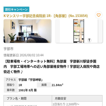
割引キャンペーン
Kマンスリー宇部記念病院前 1R-【角部屋】(No.153854)
お気
に入
り登
録
宇部市
情報更新日 2026/08/02 10:44
【駐車場有・インターネット無料】角部屋 宇部新川駅徒歩圏
内 宇部工場地帯への近い角部屋格安物件！宇部記入病院や商店
街近く物件♪
アクセス
宇部線「宇部岬駅」
間取り
1R
面積
21.84m²
築年数
1991年 8月 築
プラン名・期間
月額目安
1日当たり 2,500円～