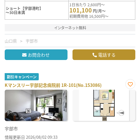
1日当たり 2,600円～
ショート【宇部港町】
101,100
円/月～
～30日未満
初期費用他 16,500円～
インターネット無料
山口県
宇部市
お問合わせ
電話する
割引キャンペーン
Kマンスリー宇部記念病院前 1R-101(No.153086)
お気
に入
り登
録
宇部市
情報更新日 2026/08/02 09:33