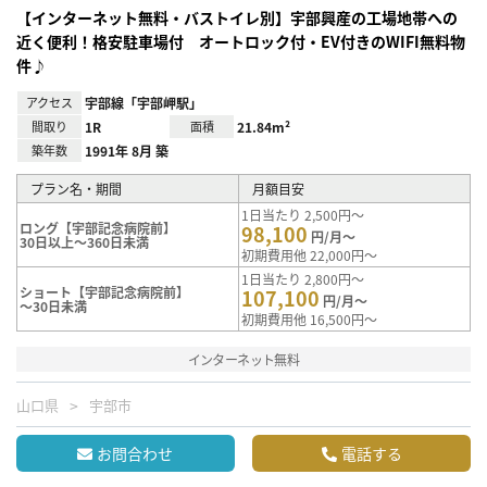
【インターネット無料・バストイレ別】宇部興産の工場地帯への
近く便利！格安駐車場付 オートロック付・EV付きのWIFI無料物
件♪
アクセス
宇部線「宇部岬駅」
間取り
1R
面積
21.84m²
築年数
1991年 8月 築
プラン名・期間
月額目安
1日当たり 2,500円～
ロング【宇部記念病院前】
98,100
円/月～
30日以上～360日未満
初期費用他 22,000円～
1日当たり 2,800円～
ショート【宇部記念病院前】
107,100
円/月～
～30日未満
初期費用他 16,500円～
インターネット無料
山口県
宇部市
お問合わせ
電話する