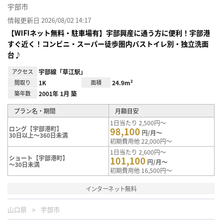
宇部市
情報更新日 2026/08/02 14:17
【WIFIネット無料・駐車場有】宇部興産に通う方に便利！宇部港
すぐ近く！コンビニ・スーパー徒歩圏内バストイレ別・独立洗面
台♪
アクセス
宇部線「草江駅」
間取り
1K
面積
24.9m²
築年数
2001年 1月 築
プラン名・期間
月額目安
1日当たり 2,500円～
ロング【宇部港町】
98,100
円/月～
30日以上～360日未満
初期費用他 22,000円～
1日当たり 2,600円～
ショート【宇部港町】
101,100
円/月～
～30日未満
初期費用他 16,500円～
インターネット無料
山口県
宇部市