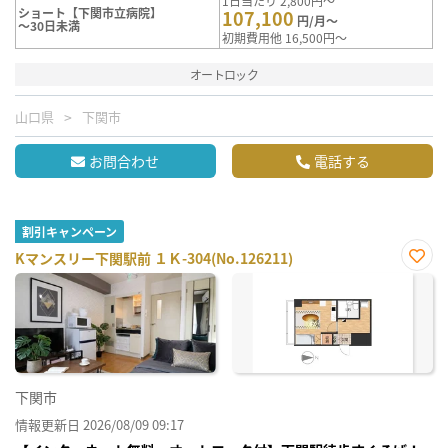
1日当たり 2,800円～
ショート【下関市立病院】
107,100
円/月～
～30日未満
初期費用他 16,500円～
オートロック
山口県
下関市
お問合わせ
電話する
割引キャンペーン
Kマンスリー下関駅前 １Ｋ-304(No.126211)
お気
に入
り登
録
下関市
情報更新日 2026/08/09 09:17