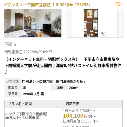
Kマンスリー下関市立病院 １R-303(No.126253)
お気
に入
り登
録
下関市
情報更新日 2026/08/09 09:37
【インターネット無料・宅配ボックス有】 下関市立市民病院や
下関短期大学前が徒歩圏内♪洋室8.4帖バストイレ別駐車場付物件
♪
アクセス
門司港レトロ観光線「関門海峡めかり駅」
間取り
1R
面積
26m²
築年数
1998年 3月 築
プラン名・期間
月額目安
1日当たり 2,700円～
ロング【下関市立市民病院】
104,100
円/月～
30日以上～360日未満
初期費用他 22,000円～