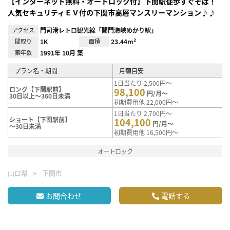
【インターネット無料・オートロック付】下関駅徒歩すぐそば！
人気セキュリティＥＶ付の下関市高層マンスリーマンション♪♪
アクセス
門司港レトロ観光線「関門海峡めかり駅」
間取り
1K
面積
23.44m²
築年数
1991年 10月 築
プラン名・期間
月額目安
1日当たり 2,500円～
ロング【下関駅前】
98,100
円/月～
30日以上～360日未満
初期費用他 22,000円～
1日当たり 2,700円～
ショート【下関駅前】
104,100
円/月～
～30日未満
初期費用他 16,500円～
オートロック
山口県
下関市
お問合わせ
電話する