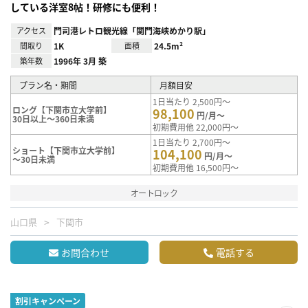
している洋室8帖！研修にも便利！
アクセス
門司港レトロ観光線「関門海峡めかり駅」
間取り
1K
面積
24.5m²
築年数
1996年 3月 築
プラン名・期間
月額目安
1日当たり 2,500円～
ロング【下関市立大学前】
98,100
円/月～
30日以上～360日未満
初期費用他 22,000円～
1日当たり 2,700円～
ショート【下関市立大学前】
104,100
円/月～
～30日未満
初期費用他 16,500円～
オートロック
山口県
下関市
お問合わせ
電話する
割引キャンペーン