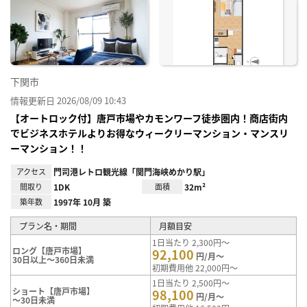
お気
に入
り登
録
下関市
情報更新日 2026/08/09 10:43
【オートロック付】唐戸市場やカモンワーフ徒歩圏内！商店街内
でビジネスホテルよりお得なウィークリーマンション・マンスリ
ーマンション！！
アクセス
門司港レトロ観光線「関門海峡めかり駅」
間取り
1DK
面積
32m²
築年数
1997年 10月 築
プラン名・期間
月額目安
1日当たり 2,300円～
ロング【唐戸市場】
92,100
円/月～
30日以上～360日未満
初期費用他 22,000円～
1日当たり 2,500円～
ショート【唐戸市場】
98,100
円/月～
～30日未満