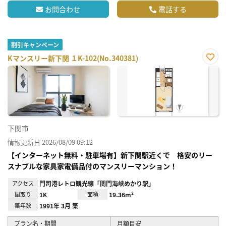
お問合わせ
電話する
割引キャンペーン
Kマンスリー新下関 １K-102(No.340381)
お気
に入
り登
録
下関市
情報更新日 2026/08/09 09:12
【インターネット無料・駐車場有】新下関駅近くで 格安のリー
スナブルな家具家電備品付のマンスリーマンション！
アクセス
門司港レトロ観光線「関門海峡めかり駅」
間取り
1K
面積
19.36m²
築年数
1991年 3月 築
プラン名・期間
月額目安