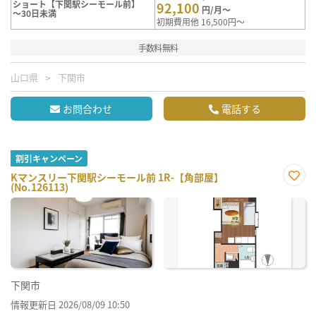
ショート【下関駅シーモール前】
92,100
円/月～
～30日未満
初期費用他 16,500円～
手数料無料
山口県
下関市
お問合わせ
電話する
割引キャンペーン
Kマンスリー下関駅シーモール前 1R-【角部屋】
(No.126113)
お気
に入
り登
録
下関市
情報更新日 2026/08/09 10:50