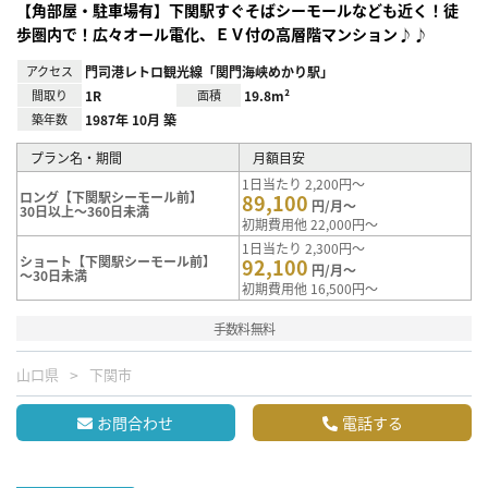
【角部屋・駐車場有】下関駅すぐそばシーモールなども近く！徒
歩圏内で！広々オール電化、ＥＶ付の高層階マンション♪♪
アクセス
門司港レトロ観光線「関門海峡めかり駅」
間取り
1R
面積
19.8m²
築年数
1987年 10月 築
プラン名・期間
月額目安
1日当たり 2,200円～
ロング【下関駅シーモール前】
89,100
円/月～
30日以上～360日未満
初期費用他 22,000円～
1日当たり 2,300円～
ショート【下関駅シーモール前】
92,100
円/月～
～30日未満
初期費用他 16,500円～
手数料無料
山口県
下関市
お問合わせ
電話する