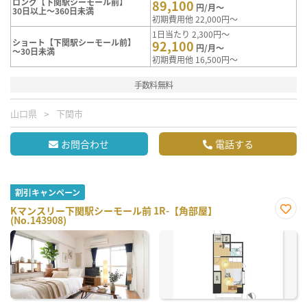
ロング【下関駅シーモール前】
89,100
円/月～
30日以上～360日未満
初期費用他 22,000円～
1日当たり 2,300円～
ショート【下関駅シーモール前】
92,100
円/月～
～30日未満
初期費用他 16,500円～
手数料無料
山口県
下関市
お問合わせ
電話する
割引キャンペーン
Kマンスリー下関駅シーモール前 1R-【角部屋】
(No.143908)
お気
に入
り登
録