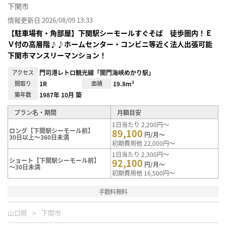
下関市
情報更新日 2026/08/09 13:33
【駐車場有・角部屋】下関駅シーモールすぐそば 徒歩圏内！Ｅ
Ｖ付の高層階♪♪ホームセンター・コンビニ等近く法人出張可能
下関市マンスリーマンション！
アクセス
門司港レトロ観光線「関門海峡めかり駅」
間取り
1R
面積
19.8m²
築年数
1987年 10月 築
プラン名・期間
月額目安
1日当たり 2,200円～
ロング【下関駅シーモール前】
89,100
円/月～
30日以上～360日未満
初期費用他 22,000円～
1日当たり 2,300円～
ショート【下関駅シーモール前】
92,100
円/月～
～30日未満
初期費用他 16,500円～
手数料無料
山口県
下関市