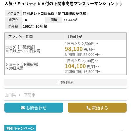
人気セキュリティＥＶ付の下関市高層マンスリーマンション♪♪
アクセス
門司港レトロ観光線「関門海峡めかり駅」
間取り
1K
面積
23.44m²
築年数
1991年 10月 築
プラン名・期間
月額目安
1日当たり 2,500円～
ロング【下関駅前】
98,100
円/月～
30日以上～360日未満
初期費用他 22,000円～
1日当たり 2,700円～
ショート【下関駅前】
104,100
円/月～
～30日未満
初期費用他 16,500円～
手数料無料
山口県
下関市
お問合わせ
電話する
割引キャンペーン