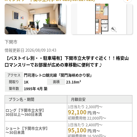
お気
に入
り登
録
下関市
情報更新日 2026/08/09 10:43
【バストイレ別・・駐車場有】下関市立大学すぐ近く！！格安山
口マンスリーでお部屋が広めの車移動に便利です♪
アクセス
門司港レトロ観光線「関門海峡めかり駅」
間取り
1K
面積
23.18m²
築年数
1995年 4月 築
プラン名・期間
月額目安
1日当たり 2,300円～
ロング【下関市立大学】
92,100
円/月～
30日以上～360日未満
初期費用他 22,000円～
1日当たり 2,400円～
ショート【下関市立大学】
95,100
円/月～
～30日未満
初期費用他 16,500円～