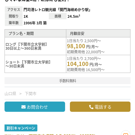
アクセス
門司港レトロ観光線「関門海峡めかり駅」
間取り
1K
面積
24.5m²
築年数
1996年 3月 築
プラン名・期間
月額目安
1日当たり 2,500円～
ロング【下関市立大学前】
98,100
円/月～
30日以上～360日未満
初期費用他 22,000円～
1日当たり 2,700円～
ショート【下関市立大学前】
104,100
円/月～
～30日未満
初期費用他 16,500円～
手数料無料
山口県
下関市
お問合わせ
電話する
割引キャンペーン