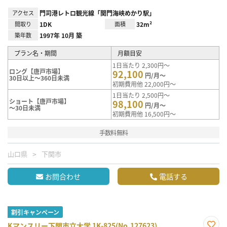
アクセス
門司港レトロ観光線「関門海峡めかり駅」
間取り
1DK
面積
32m²
築年数
1997年 10月 築
プラン名・期間
月額目安
1日当たり 2,300円～
ロング【唐戸市場】
92,100
円/月～
30日以上～360日未満
初期費用他 22,000円～
1日当たり 2,500円～
ショート【唐戸市場】
98,100
円/月～
～30日未満
初期費用他 16,500円～
手数料無料
山口県
下関市
お問合わせ
電話する
割引キャンペーン
Kマンスリー下関市立大学 1K-825(No.127623)