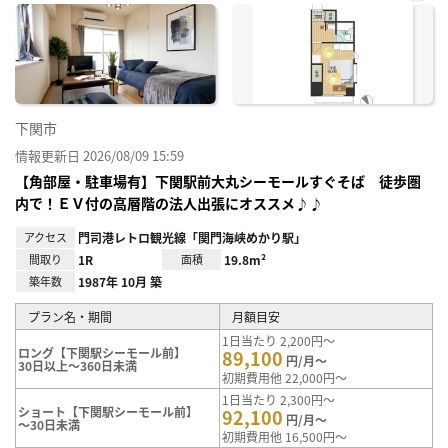
お気
に入
り登
録
下関市
情報更新日 2026/08/09 15:59
【角部屋・駐車場有】下関駅前大丸シーモールすぐそば 徒歩圏
内で！ＥＶ付の高層階の法人出張にオススメ♪♪
アクセス
門司港レトロ観光線「関門海峡めかり駅」
間取り
1R
面積
19.8m²
築年数
1987年 10月 築
プラン名・期間
月額目安
1日当たり 2,200円～
ロング【下関駅シーモール前】
89,100
円/月～
30日以上～360日未満
初期費用他 22,000円～
1日当たり 2,300円～
ショート【下関駅シーモール前】
92,100
円/月～
～30日未満
初期費用他 16,500円～