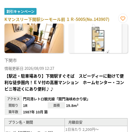
割引キャンペーン
Kマンスリー下関駅シーモール前 １Ｒ-5005(No.143907)
お気
に入
り登
録
下関市
情報更新日 2026/08/09 12:27
【駅近・駐車場あり】下関駅すぐそば スピーディーに動けて便
利な徒歩圏内！ＥＶ付の高層マンション ホームセンター・コン
ビニ等近くにあり便利♪♪
アクセス
門司港レトロ観光線「関門海峡めかり駅」
間取り
1R
面積
19.8m²
築年数
1987年 10月 築
プラン名・期間
月額目安
1日当たり 2,200円～