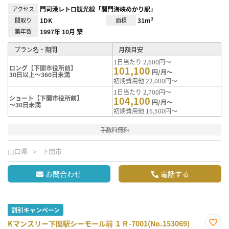
アクセス
門司港レトロ観光線「関門海峡めかり駅」
間取り
1DK
面積
31m²
築年数
1997年 10月 築
プラン名・期間
月額目安
1日当たり 2,600円～
ロング【下関市役所前】
101,100
円/月～
30日以上～360日未満
初期費用他 22,000円～
1日当たり 2,700円～
ショート【下関市役所前】
104,100
円/月～
～30日未満
初期費用他 16,500円～
手数料無料
山口県
下関市
お問合わせ
電話する
割引キャンペーン
Kマンスリー下関駅シーモール前 １Ｒ-7001(No.153069)