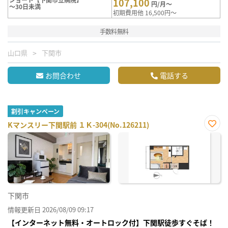
107,100
円/月～
～30日未満
初期費用他 16,500円～
手数料無料
山口県
下関市
お問合わせ
電話する
割引キャンペーン
Kマンスリー下関駅前 １Ｋ-304(No.126211)
お気
に入
り登
録
下関市
情報更新日 2026/08/09 09:17
【インターネット無料・オートロック付】下関駅徒歩すぐそば！