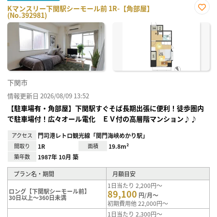
Kマンスリー下関駅シーモール前 1R-【角部屋】
(No.392981)
お気
に入
り登
録
下関市
情報更新日 2026/08/09 13:52
【駐車場有・角部屋】下関駅すぐそば長期出張に便利！徒歩圏内
で駐車場付！広々オール電化 ＥＶ付の高層階マンション♪♪
アクセス
門司港レトロ観光線「関門海峡めかり駅」
間取り
1R
面積
19.8m²
築年数
1987年 10月 築
プラン名・期間
月額目安
1日当たり 2,200円～
ロング【下関駅シーモール前】
89,100
円/月～
30日以上～360日未満
初期費用他 22,000円～
1日当たり 2,300円～