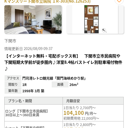
Kマンスリー下関市立病院 １R-303(No.126253)
お気
に入
り登
録
下関市
情報更新日 2026/08/09 09:37
【インターネット無料・宅配ボックス有】 下関市立市民病院や
下関短期大学前が徒歩圏内♪洋室8.4帖バストイレ別駐車場付物件
♪
アクセス
門司港レトロ観光線「関門海峡めかり駅」
間取り
1R
面積
26m²
築年数
1998年 3月 築
プラン名・期間
月額目安
1日当たり 2,700円～
ロング【下関市立市民病院】
104,100
円/月～
30日以上～360日未満
初期費用他 22,000円～
1日当たり 2,800円～
ショート【下関市立病院】