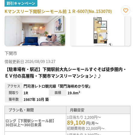
割引キャンペーン
Kマンスリー下関駅シーモール前 １Ｒ-6007(No.153070)
お気
に入
り登
録
下関市
情報更新日 2026/08/09 13:27
【駐車場有・駅近】下関駅前大丸シーモールすぐそば徒歩圏内・
ＥＶ付の高層階・下関市マンスリーマンション♪♪
アクセス
門司港レトロ観光線「関門海峡めかり駅」
間取り
1R
面積
19.8m²
築年数
1987年 10月 築
プラン名・期間
月額目安
1日当たり 2,200円～
ロング【下関駅シーモール前】
89,100
円/月～
30日以上～360日未満
初期費用他 22,000円～
1日当たり 2,300円～