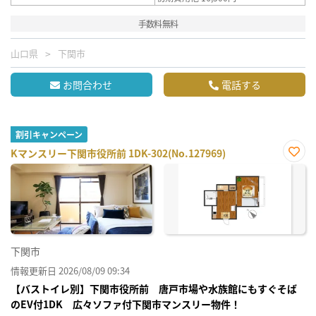
手数料無料
山口県
下関市
お問合わせ
電話する
割引キャンペーン
Kマンスリー下関市役所前 1DK-302(No.127969)
お気
に入
り登
録
下関市
情報更新日 2026/08/09 09:34
【バストイレ別】下関市役所前 唐戸市場や水族館にもすぐそば
のEV付1DK 広々ソファ付下関市マンスリー物件！