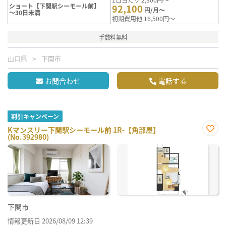
ショート【下関駅シーモール前】
92,100
円/月～
～30日未満
初期費用他 16,500円～
手数料無料
山口県
下関市
お問合わせ
電話する
割引キャンペーン
Kマンスリー下関駅シーモール前 1R-【角部屋】
(No.392980)
お気
に入
り登
録
下関市
情報更新日 2026/08/09 12:39