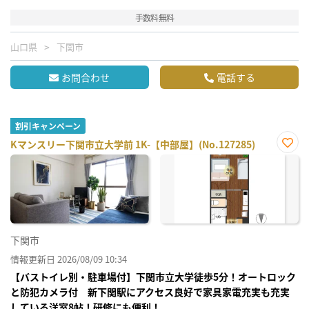
手数料無料
山口県
下関市
お問合わせ
電話する
割引キャンペーン
Kマンスリー下関市立大学前 1K-【中部屋】(No.127285)
お気
に入
り登
録
下関市
情報更新日 2026/08/09 10:34
【バストイレ別・駐車場付】下関市立大学徒歩5分！オートロック
と防犯カメラ付 新下関駅にアクセス良好で家具家電充実も充実
している洋室8帖！研修にも便利！