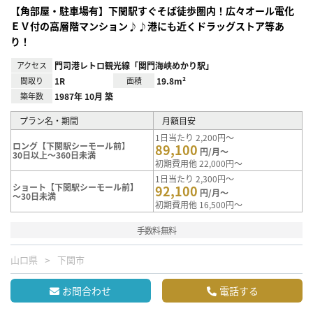
【角部屋・駐車場有】下関駅すぐそば徒歩圏内！広々オール電化
ＥＶ付の高層階マンション♪♪港にも近くドラッグストア等あ
り！
アクセス
門司港レトロ観光線「関門海峡めかり駅」
間取り
1R
面積
19.8m²
築年数
1987年 10月 築
プラン名・期間
月額目安
1日当たり 2,200円～
ロング【下関駅シーモール前】
89,100
円/月～
30日以上～360日未満
初期費用他 22,000円～
1日当たり 2,300円～
ショート【下関駅シーモール前】
92,100
円/月～
～30日未満
初期費用他 16,500円～
手数料無料
山口県
下関市
お問合わせ
電話する