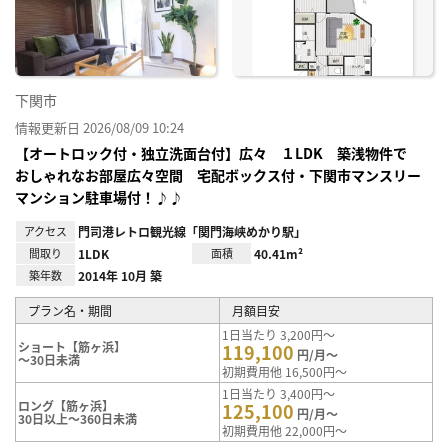
り登
録
下関市
情報更新日 2026/08/09 10:24
【オートロック付・独立洗面台付】広々 １LDK 築浅物件で
おしゃれなお部屋広々空間 宅配ボックス付・下関市マンスリー
マンション駐車場付！♪♪
アクセス
門司港レトロ観光線「関門海峡めかり駅」
間取り
1LDK
面積
40.41m²
築年数
2014年 10月 築
プラン名・期間
月額目安
1日当たり 3,200円～
ショート【筋ヶ浜】
119,100
円/月～
～30日未満
初期費用他 16,500円～
1日当たり 3,400円～
ロング【筋ヶ浜】
125,100
円/月～
30日以上～360日未満
初期費用他 22,000円～