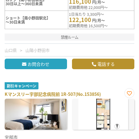
116,100
円/月～
30日以上～360日未満
初期費用他 22,000円～
1日当たり 3,300円～
ショート【南小野田駅北】
122,100
円/月～
～30日未満
初期費用他 16,500円～
禁煙ルーム
山口県
山陽小野田市
お問合わせ
電話する
割引キャンペーン
Kマンスリー宇部記念病院前 1R-507(No.153856)
お気
に入
り登
録
宇部市