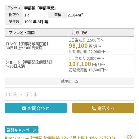
アクセス
宇部線「宇部岬駅」
間取り
1R
面積
21.84m²
築年数
1991年 8月 築
プラン名・期間
月額目安
1日当たり 2,500円～
ロング【宇部記念病院前】
98,100
円/月～
30日以上～360日未満
初期費用他 22,000円～
1日当たり 2,800円～
ショート【宇部記念病院前】
107,100
円/月～
～30日未満
初期費用他 16,500円～
禁煙ルーム
山口県
宇部市
お問合わせ
電話する
割引キャンペーン
Kマンスリー宇部記念病院前 1R-【最上階】(No.127233)