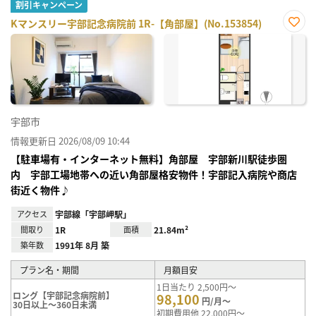
割引キャンペーン
Kマンスリー宇部記念病院前 1R-【角部屋】(No.153854)
お気
に入
り登
録
宇部市
情報更新日 2026/08/09 10:44
【駐車場有・インターネット無料】角部屋 宇部新川駅徒歩圏
内 宇部工場地帯への近い角部屋格安物件！宇部記入病院や商店
街近く物件♪
アクセス
宇部線「宇部岬駅」
間取り
1R
面積
21.84m²
築年数
1991年 8月 築
プラン名・期間
月額目安
1日当たり 2,500円～
ロング【宇部記念病院前】
98,100
円/月～
30日以上～360日未満
初期費用他 22,000円～