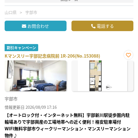
山口県
宇部市
お問合わせ
電話する
割引キャンペーン
Kマンスリー宇部記念病院前 1R-206(No.153088)
お気
に入
り登
録
宇部市
情報更新日 2026/08/09 17:16
【オートロック付・インターネット無料】宇部新川駅徒歩圏内駐
輪場ありで宇部興産の工場地帯への近く便利！格安駐車場付
WIFI無料宇部市ウィークリーマンション・マンスリーマンション
物件♪