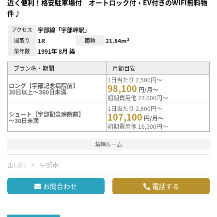
近く便利！格安駐車場付 オートロック付・EV付きのWIFI無料物
件♪
アクセス
宇部線「宇部岬駅」
間取り
1R
面積
21.84m²
築年数
1991年 8月 築
プラン名・期間
月額目安
1日当たり 2,500円～
ロング【宇部記念病院前】
98,100
円/月～
30日以上～360日未満
初期費用他 22,000円～
1日当たり 2,800円～
ショート【宇部記念病院前】
107,100
円/月～
～30日未満
初期費用他 16,500円～
禁煙ルーム
山口県
宇部市
お問合わせ
電話する