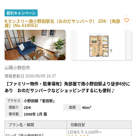
割引キャンペーン
Kマンスリー南小野田駅北（おのだサンパーク） 2DK-【角部
屋】(No.618062)
お気
に入
り登
録
山陽小野田市
情報更新日 2026/08/09 16:37
【ファミリー物件・駐車場有】角部屋で南小野田駅より徒歩6分に
あり おのだサンパークなどショッピングするにも便利♪
アクセス
小野田線「雀田駅」
間取り
2DK
面積
46m²
築年数
1998年 1月 築
プラン名・期間
月額目安
1日当たり 3,100円～
ロング【南小野田駅北】