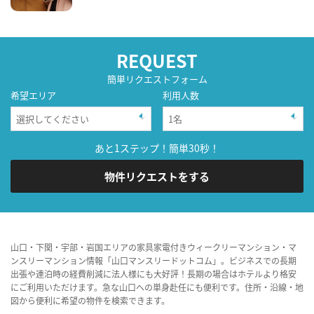
REQUEST
簡単リクエストフォーム
希望エリア
利用人数
あと1ステップ！簡単30秒！
物件リクエストをする
山口・下関・宇部・岩国エリアの家具家電付きウィークリーマンション・マ
ンスリーマンション情報「山口マンスリードットコム」。ビジネスでの長期
出張や連泊時の経費削減に法人様にも大好評！長期の場合はホテルより格安
にご利用いただけます。急な山口への単身赴任にも便利です。住所・沿線・地
図から便利に希望の物件を検索できます。