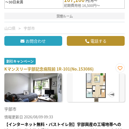
円/月～
～30日未満
初期費用他 16,500円～
禁煙ルーム
山口県
宇部市
お問合わせ
電話する
割引キャンペーン
Kマンスリー宇部記念病院前 1R-101(No.153086)
お気
に入
り登
録
宇部市
情報更新日 2026/08/09 09:33
【インターネット無料・バストイレ別】宇部興産の工場地帯への