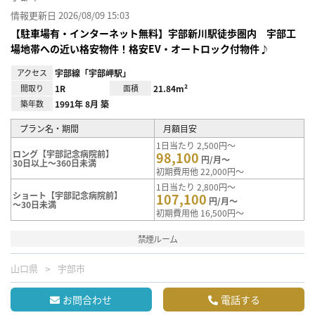
情報更新日 2026/08/09 15:03
【駐車場有・インターネット無料】宇部新川駅徒歩圏内 宇部工
場地帯への近い格安物件！格安EV・オートロック付物件♪
アクセス
宇部線「宇部岬駅」
間取り
1R
面積
21.84m²
築年数
1991年 8月 築
プラン名・期間
月額目安
1日当たり 2,500円～
ロング【宇部記念病院前】
98,100
円/月～
30日以上～360日未満
初期費用他 22,000円～
1日当たり 2,800円～
ショート【宇部記念病院前】
107,100
円/月～
～30日未満
初期費用他 16,500円～
禁煙ルーム
山口県
宇部市
お問合わせ
電話する