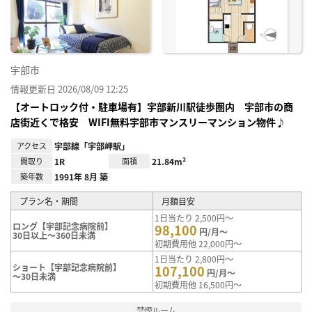
り登
録
宇部市
情報更新日 2026/08/09 12:25
【オートロック付・駐車場有】宇部新川駅徒歩圏内 宇部市の商
店街近くで格安 WIFI無料宇部市マンスリーマンション物件♪
アクセス
宇部線「宇部岬駅」
間取り
1R
面積
21.84m²
築年数
1991年 8月 築
プラン名・期間
月額目安
1日当たり 2,500円～
ロング【宇部記念病院前】
98,100
円/月～
30日以上～360日未満
初期費用他 22,000円～
1日当たり 2,800円～
ショート【宇部記念病院前】
107,100
円/月～
～30日未満
初期費用他 16,500円～
禁煙ルーム