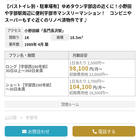
【バストイレ別・駐車場有】ゆめタウン宇部店の近くに！小野田
や宇部駅周辺に便利宇部市マンスリーマンション！ コンビニや
スーパーもすぐ近くのリノベ済物件です♪
アクセス
小野田線「長門長沢駅」
間取り
1K
面積
18.5m²
築年数
1989年 4月 築
プラン名・期間
月額目安
1日当たり 2,500円～
ロング【宇部西190号前】
98,100
円/月～
30日以上～360日未満
初期費用他 22,000円～
1日当たり 2,700円～
ショート【宇部西190号前】
104,100
円/月～
～30日未満
初期費用他 16,500円～
禁煙ルーム
山口県
宇部市
お問合わせ
電話する