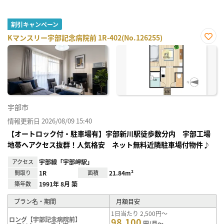
割引キャンペーン
Kマンスリー宇部記念病院前 1R-402(No.126255)
お気
に入
り登
録
宇部市
情報更新日 2026/08/09 15:40
【オートロック付・駐車場有】宇部新川駅徒歩数分内 宇部工場
地帯へアクセス抜群！人気格安 ネット無料近隣駐車場付物件♪
アクセス
宇部線「宇部岬駅」
間取り
1R
面積
21.84m²
築年数
1991年 8月 築
プラン名・期間
月額目安
1日当たり 2,500円～
ロング【宇部記念病院前】
98,100
円/月～