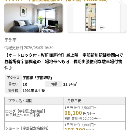
お気
に入
り登
録
宇部市
情報更新日 2026/08/09 16:30
【オートロック付・WIFI無料付】最上階 宇部新川駅徒歩圏内で
駐輪場有宇部興産の工場地帯へも可 長期出張便利な駐車場付物
件♪
アクセス
宇部線「宇部岬駅」
間取り
1R
面積
21.84m²
築年数
1991年 8月 築
プラン名・期間
月額目安
1日当たり 2,500円～
ロング【宇部記念病院前】
98,100
円/月～
30日以上～360日未満
初期費用他 22,000円～
1日当たり 2,800円～
ショート【宇部記念病院前】
107,100