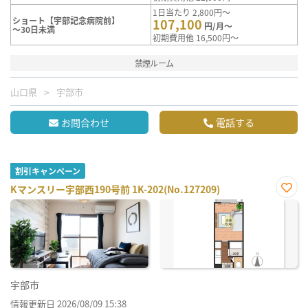
1日当たり 2,800円～
ショート【宇部記念病院前】
107,100
円/月～
～30日未満
初期費用他 16,500円～
禁煙ルーム
山口県
宇部市
お問合わせ
電話する
割引キャンペーン
Kマンスリー宇部西190号前 1K-202(No.127209)
お気
に入
り登
録
宇部市
情報更新日 2026/08/09 15:38