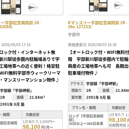
ー宇部記念病院前 1R-
Kマンスリー宇部記念病院前 1R-
53088)
(No.127233)
宇部市
26/08/03 17:16
情報更新日 2026/08/03 16:30
ロック付・インターネット無
【オートロック付・WIFI無料
新川駅徒歩圏内駐輪場ありで宇
階 宇部新川駅徒歩圏内で駐輪
工場地帯への近く便利！格安駐
興産の工場地帯へも可 長期出
WIFI無料宇部市ウィークリーマ
駐車場付物件♪
・マンスリーマンション物件♪
宇部線「宇部岬駅」
アクセス
宇部線「宇部岬駅」
1R
21.84m
間取り
面積
1R
21.84m²
1991年 8月 築
面積
築年数
1991年 8月 築
プラン名・期間
月額目安
・期間
月額目安
1日当たり 2,
ロング【宇部記念病院
98,100
前】
1日当たり 2,500円～
宇部記念病院
30日以上～360日未満
98,100
初期費用他 2
円/月～