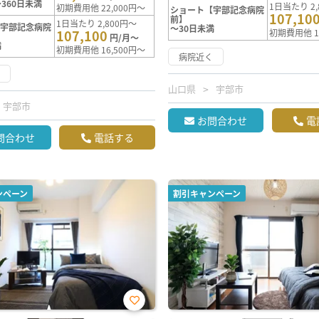
360日未満
1日当たり 2,
初期費用他 22,000円～
ショート【宇部記念病院
107,10
前】
1日当たり 2,800円～
【宇部記念病院
～30日未満
107,100
初期費用他 1
円/月～
満
初期費用他 16,500円～
病院近く
く
山口県
宇部市
宇部市
お問合わせ
電
問合わせ
電話する
ンペーン
割引キャンペーン
お気