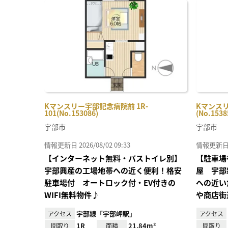
に入
り登
録
Kマンスリー宇部記念病院前 1R-
Kマンスリ
101(No.153086)
(No.1538
宇部市
宇部市
情報更新日 2026/08/02 09:33
情報更新日 20
【インターネット無料・バストイレ別】
【駐車場
宇部興産の工場地帯への近く便利！格安
屋 宇部
駐車場付 オートロック付・EV付きの
への近い
WIFI無料物件♪
や商店街
宇部線「宇部岬駅」
アクセス
アクセス
1R
21.84m²
間取り
面積
間取り