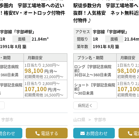
歩圏内 宇部工場地帯への近い
駅徒歩数分内 宇部工場地帯へ
！格安EV・オートロック付物件
抜群！人気格安 ネット無料近
付物件♪
宇部線「宇部岬駅」
宇部線「宇部岬駅」
アクセス
1R
21.84m²
1R
21.84m
面積
間取り
面積
1991年 8月 築
1991年 8月 築
築年数
・期間
月額目安
プラン名・期間
月額目安
1日当たり 2,500円～
1日当たり 2,
宇部記念病院
ロング【宇部記念病院
98,100
98,100
前】
円/月～
360日未満
30日以上～360日未満
初期費用他 22,000円～
初期費用他 2
1日当たり 2,800円～
1日当たり 2,
【宇部記念病院
ショート【宇部記念病院
107,100
107,10
前】
円/月～
満
～30日未満
初期費用他 16,500円～
初期費用他 1
く
病院近く
宇部市
山口県
宇部市
問合わせ
電話する
お問合わせ
電