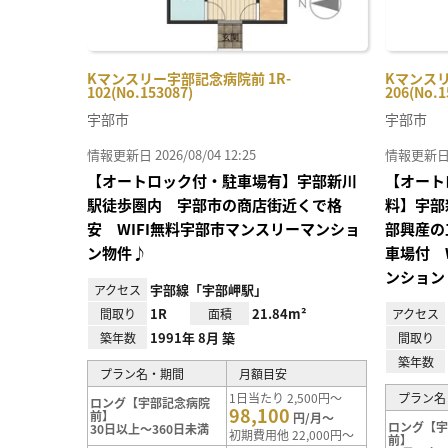
Kマンスリー宇部記念病院前 1R-
Kマンスリ
102(No.153087)
206(No.1
宇部市
宇部市
情報更新日 2026/08/04 12:25
情報更新日 20
【オートロック付・駐車場有】宇部新川
【オート
駅徒歩圏内 宇部市の商店街近くで格
料】宇部
安 WIFI無料宇部市マンスリーマンショ
部興産の
ン物件♪
車場付 
ンション
宇部線「宇部岬駅」
アクセス
1R
21.84m²
間取り
面積
アクセス
1991年 8月 築
築年数
間取り
築年数
プラン名・期間
月額目安
1日当たり 2,500円～
プラン名
ロング【宇部記念病院
98,100
前】
円/月～
ロング【
30日以上～360日未満
初期費用他 22,000円～
前】