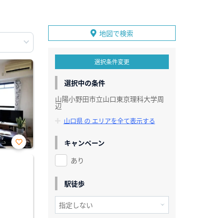
地図で検索
選択条件変更
選択中の条件
山陽小野田市立山口東京理科大学周
辺
山口県 の エリアを全て表示する
キャンペーン
お気
あり
に入
り登
録
駅徒歩