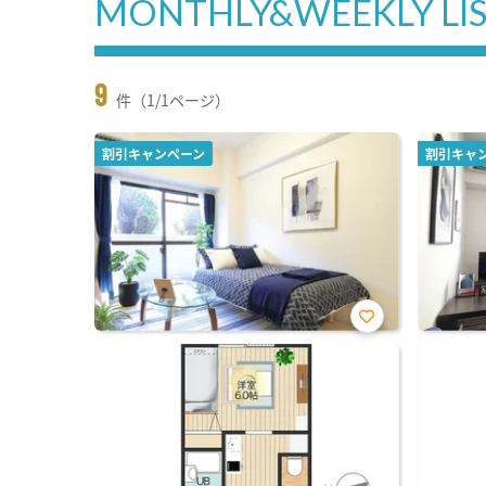
MONTHLY&WEEKLY LI
9
件（1/1ページ）
割引キャンペーン
割引キャ
お気
に入
り登
録