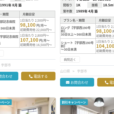
1991年 8月 築
1K
18.5m
間取り
面積
1989年 4月 築
築年数
・期間
月額目安
1日当たり 2,500円～
プラン名・期間
月額目安
宇部記念病院
98,100
円/月～
1日当たり 2,
ロング【宇部西190号
360日未満
初期費用他 22,000円～
98,100
前】
30日以上～360日未満
1日当たり 2,800円～
初期費用他 2
【宇部記念病院
107,100
円/月～
1日当たり 2,
ショート【宇部西190号
満
初期費用他 16,500円～
104,10
前】
～30日未満
初期費用他 1
く
病院近く
宇部市
山口県
宇部市
問合わせ
電話する
お問合わせ
電
ンペーン
割引キャンペーン