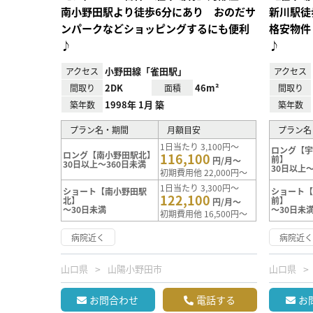
南小野田駅より徒歩6分にあり おのだサ
新川駅徒
ンパークなどショッピングするにも便利
格安物件
♪
♪
小野田線「雀田駅」
アクセス
アクセス
2DK
46m²
間取り
面積
間取り
1998年 1月 築
築年数
築年数
プラン名・期間
月額目安
プラン名
1日当たり 3,100円～
ロング【
ロング【南小野田駅北】
116,100
前】
円/月～
30日以上～360日未満
30日以上～
初期費用他 22,000円～
1日当たり 3,300円～
ショート【南小野田駅
ショート
122,100
北】
前】
円/月～
～30日未満
～30日未
初期費用他 16,500円～
病院近く
病院近
山口県
山陽小野田市
山口県
お問合わせ
電話する
お