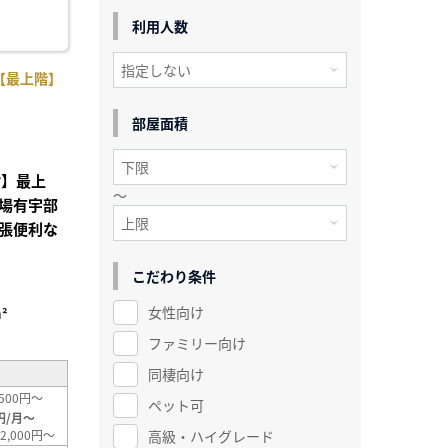
利用人数
【最上階】
部屋面積
付】最上
～
場有宇部
張便利な
こだわり条件
女性向け
²
ファミリー向け
同棲向け
500円～
ペット可
円/月～
高級・ハイグレード
2,000円～