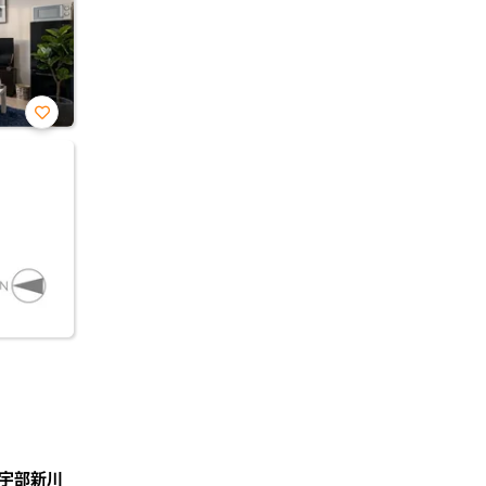
お気
に入
り登
録
宇部新川