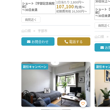
30日以上～
1日当たり 2,800円～
ショート【宇部記念病院
107,100
前】
円/月～
ショート
～30日未満
初期費用他 16,500円～
前】
～30日未
病院近く
病院近
山口県
宇部市
山口県
お問合わせ
電話する
お
割引キャンペーン
割引キャ
お気