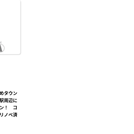
に入
り登
録
めタウン
駅周辺に
ン！ コ
リノベ済