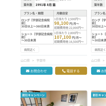
1991年 8月 築
築年数
築年数
プラン名・期間
月額目安
プラン名
1日当たり 2,500円～
ロング【宇部記念病院
ロング【
98,100
前】
前】
円/月～
30日以上～360日未満
30日以上～
初期費用他 22,000円～
1日当たり 2,800円～
ショート【宇部記念病院
ショート
107,100
前】
前】
円/月～
～30日未満
～30日未
初期費用他 16,500円～
病院近く
病院近
山口県
宇部市
山口県
お問合わせ
電話する
お
割引キャンペーン
割引キャ