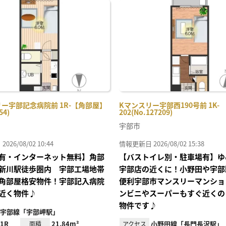
に入
り登
録
ー宇部記念病院前 1R-【角部屋】
Kマンスリー宇部西190号前 1K-
54)
202(No.127209)
宇部市
26/08/02 10:44
情報更新日 2026/08/02 15:38
有・インターネット無料】角部
【バストイレ別・駐車場有】ゆ
新川駅徒歩圏内 宇部工場地帯
宇部店の近くに！小野田や宇部
角部屋格安物件！宇部記入病院
便利宇部市マンスリーマンショ
近く物件♪
ンビニやスーパーもすぐ近くの
物件です♪
宇部線「宇部岬駅」
1R
21.84m²
小野田線「長門長沢駅」
面積
アクセス