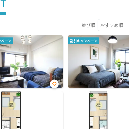
ST
並び順
ンペーン
割引キャンペーン
お気
に入
り登
録