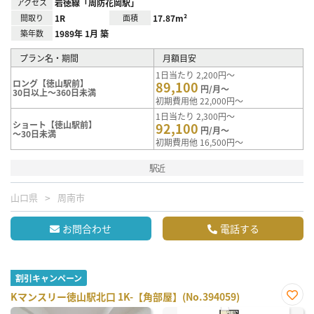
アクセス
岩徳線「周防花岡駅」
間取り
1R
面積
17.87m²
築年数
1989年 1月 築
プラン名・期間
月額目安
1日当たり 2,200円～
ロング【徳山駅前】
89,100
円/月～
30日以上～360日未満
初期費用他 22,000円～
1日当たり 2,300円～
ショート【徳山駅前】
92,100
円/月～
～30日未満
初期費用他 16,500円～
駅近
山口県
周南市
お問合わせ
電話する
割引キャンペーン
Kマンスリー徳山駅北口 1K-【角部屋】(No.394059)
お気