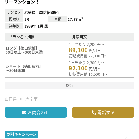
リーマンション！
アクセス
岩徳線「周防花岡駅」
間取り
1R
面積
17.87m²
築年数
1989年 1月 築
プラン名・期間
月額目安
1日当たり 2,200円～
ロング【徳山駅前】
89,100
円/月～
30日以上～360日未満
初期費用他 22,000円～
1日当たり 2,300円～
ショート【徳山駅前】
92,100
円/月～
～30日未満
初期費用他 16,500円～
駅近
山口県
周南市
お問合わせ
電話する
割引キャンペーン