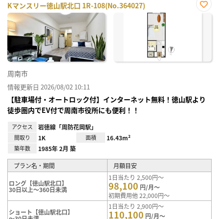
Kマンスリー徳山駅北口 1R-108(No.364027)
お気
に入
り登
録
周南市
情報更新日 2026/08/02 10:11
【駐車場付・オートロック付】インターネット無料！徳山駅より
徒歩圏内でEV付で周南市役所にも便利！！
アクセス
岩徳線「周防花岡駅」
間取り
1K
面積
16.43m²
築年数
1985年 2月 築
プラン名・期間
月額目安
1日当たり 2,500円～
ロング【徳山駅北口】
98,100
円/月～
30日以上～360日未満
初期費用他 22,000円～
1日当たり 2,900円～
ショート【徳山駅北口】
110,100
円/月～
～30日未満