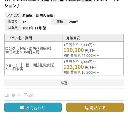
ション♪
アクセス
岩徳線「周防久保駅」
間取り
1K
面積
28m²
築年数
2001年 11月 築
プラン名・期間
月額目安
1日当たり 2,900円～
ロング【下松・周防花岡駅前】
110,100
円/月～
30日以上～360日未満
初期費用他 22,000円～
1日当たり 3,000円～
ショート【下松・周防花岡駅前】
113,100
円/月～
～30日未満
初期費用他 16,500円～
駅近
山口県
下松市
お問合わせ
電話する