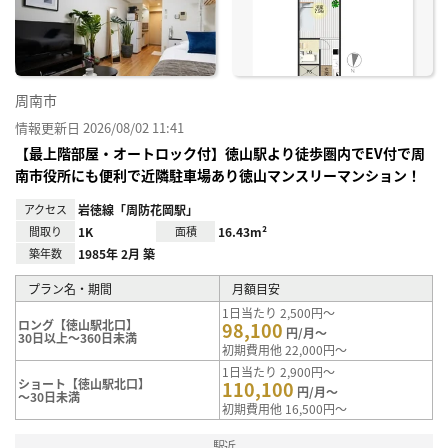
り登
録
周南市
情報更新日 2026/08/02 11:41
【最上階部屋・オートロック付】徳山駅より徒歩圏内でEV付で周
南市役所にも便利で近隣駐車場あり徳山マンスリーマンション！
アクセス
岩徳線「周防花岡駅」
間取り
1K
面積
16.43m²
築年数
1985年 2月 築
プラン名・期間
月額目安
1日当たり 2,500円～
ロング【徳山駅北口】
98,100
円/月～
30日以上～360日未満
初期費用他 22,000円～
1日当たり 2,900円～
ショート【徳山駅北口】
110,100
円/月～
～30日未満
初期費用他 16,500円～
駅近