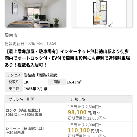
に入
り登
録
周南市
情報更新日 2026/08/02 10:54
【最上階角部屋・駐車場有】インターネット無料徳山駅より徒歩
圏内でオートロック付・EV付で周南市役所にも便利で近隣駐車場
あり！複数名入居可！
アクセス
岩徳線「周防花岡駅」
間取り
1K
面積
16.43m²
築年数
1985年 2月 築
プラン名・期間
月額目安
1日当たり 2,500円～
ロング【徳山駅北口】
98,100
円/月～
30日以上～360日未満
初期費用他 22,000円～
1日当たり 2,900円～
ショート【徳山駅北口】
110,100
円/月～
～30日未満
初期費用他 16,500円～