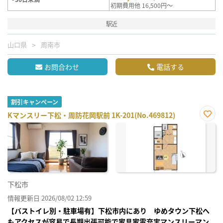
初期費用他 16,500円～
駅近
山口県
周南市
お問合わせ
電話する
割引キャンペーン
Kマンスリー下松・周防花岡駅前 1K-201(No.469812)
お気
に入
り登
録
下松市
情報更新日 2026/08/02 12:59
【バストイレ別・駐車場有】下松市内にあり ゆめタウン下松へ
もアクセスが容易で長期出張可能で家具家電充実マンスリーマン