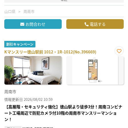
山口県
周南市
お問合わせ
電話する
割引キャンペーン
Kマンスリー徳山駅前 1012・1R-1012(No.396669)
お気
に入
り登
録
周南市
情報更新日 2026/08/02 10:59
【高層階・セキュリティ強化】徳山駅より徒歩3分！周南コンビナ
ート工場周辺で防犯カメラ付10階の周南市マンスリーマンショ
ン！