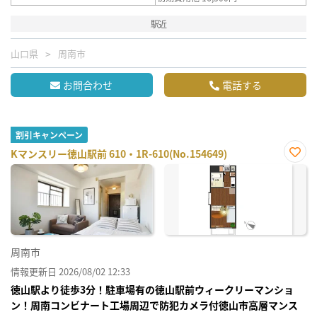
駅近
山口県
周南市
お問合わせ
電話する
割引キャンペーン
Kマンスリー徳山駅前 610・1R-610(No.154649)
お気
に入
り登
録
周南市
情報更新日 2026/08/02 12:33
徳山駅より徒歩3分！駐車場有の徳山駅前ウィークリーマンショ
ン！周南コンビナート工場周辺で防犯カメラ付徳山市高層マンス