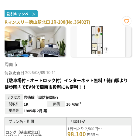
割引キャンペーン
Kマンスリー徳山駅北口 1R-108(No.364027)
お気
に入
り登
録
周南市
情報更新日 2026/08/09 10:11
【駐車場付・オートロック付】インターネット無料！徳山駅より
徒歩圏内でEV付で周南市役所にも便利！！
アクセス
岩徳線「周防花岡駅」
間取り
1K
面積
16.43m²
築年数
1985年 2月 築
プラン名・期間
月額目安
1日当たり 2,500円～
ロング【徳山駅北口】
98,100
円/月～