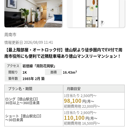
お気
に入
り登
録
周南市
情報更新日 2026/08/09 11:41
【最上階部屋・オートロック付】徳山駅より徒歩圏内でEV付で周
南市役所にも便利で近隣駐車場あり徳山マンスリーマンション！
アクセス
岩徳線「周防花岡駅」
間取り
1K
面積
16.43m²
築年数
1985年 2月 築
プラン名・期間
月額目安
1日当たり 2,500円～
ロング【徳山駅北口】
98,100
円/月～
30日以上～360日未満
初期費用他 22,000円～
1日当たり 2,900円～
ショート【徳山駅北口】
110,100
円/月～
～30日未満
初期費用他 16,500円～