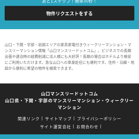
あと1ステップ！簡単30秒！
物件リクエストをする
山口・下関・宇部・岩国エリアの家具家電付きウィークリーマンション・マ
ンスリーマンション情報「山口マンスリードットコム」。ビジネスでの長期
出張や連泊時の経費削減に法人様にも大好評！長期の場合はホテルより格安
にご利用いただけます。急な山口への単身赴任にも便利です。住所・沿線・地
図から便利に希望の物件を検索できます。
山口マンスリードットコム
山口県・下関・宇部のマンスリーマンション・ウィークリー
マンション
関連リンク
サイトマップ
プライバシーポリシー
サイト運営会社
お問合わせ