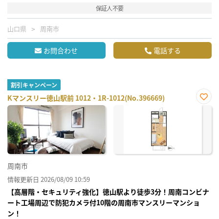
保証人不要
山口県
周南市
お問合わせ
電話する
割引キャンペーン
Kマンスリー徳山駅前 1012・1R-1012(No.396669)
お気
に入
り登
録
周南市
情報更新日 2026/08/09 10:59
【高層階・セキュリティ強化】徳山駅より徒歩3分！周南コンビナ
ート工場周辺で防犯カメラ付10階の周南市マンスリーマンショ
ン！