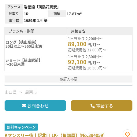
アクセス
岩徳線「周防花岡駅」
間取り
1R
面積
17.87m²
築年数
1989年 1月 築
プラン名・期間
月額目安
1日当たり 2,200円～
ロング【徳山駅前】
89,100
円/月～
30日以上～360日未満
初期費用他 22,000円～
1日当たり 2,300円～
ショート【徳山駅前】
92,100
円/月～
～30日未満
初期費用他 16,500円～
保証人不要
山口県
周南市
お問合わせ
電話する
割引キャンペーン
Kマンスリー徳山駅北口 1K-【角部屋】(No.394059)