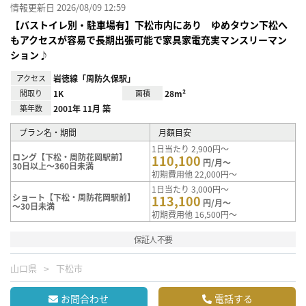
情報更新日 2026/08/09 12:59
【バストイレ別・駐車場有】下松市内にあり ゆめタウン下松へ
もアクセスが容易で長期出張可能で家具家電充実マンスリーマン
ション♪
アクセス
岩徳線「周防久保駅」
間取り
1K
面積
28m²
築年数
2001年 11月 築
プラン名・期間
月額目安
1日当たり 2,900円～
ロング【下松・周防花岡駅前】
110,100
円/月～
30日以上～360日未満
初期費用他 22,000円～
1日当たり 3,000円～
ショート【下松・周防花岡駅前】
113,100
円/月～
～30日未満
初期費用他 16,500円～
保証人不要
山口県
下松市
お問合わせ
電話する