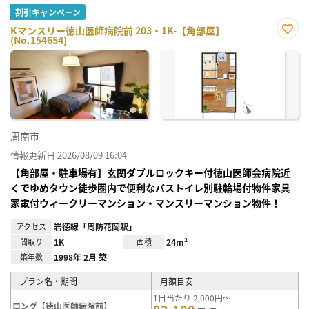
割引キャンペーン
Kマンスリー徳山医師病院前 203・1K-【角部屋】
(No.154654)
お気
に入
り登
録
周南市
情報更新日 2026/08/09 16:04
【角部屋・駐車場有】玄関ダブルロックキー付徳山医師会病院近
くでゆめタウン徒歩圏内で便利なバストイレ別駐輪場付物件家具
家電付ウィークリーマンション・マンスリーマンション物件！
アクセス
岩徳線「周防花岡駅」
間取り
1K
面積
24m²
築年数
1998年 2月 築
プラン名・期間
月額目安
1日当たり 2,000円～
ロング【徳山医師病院前】