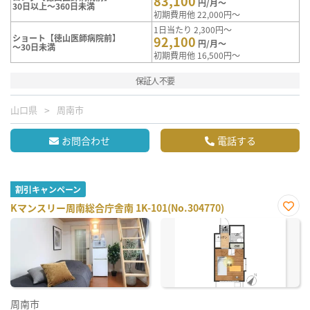
83,100
円/月～
30日以上～360日未満
初期費用他 22,000円～
1日当たり 2,300円～
ショート【徳山医師病院前】
92,100
円/月～
～30日未満
初期費用他 16,500円～
保証人不要
山口県
周南市
お問合わせ
電話する
割引キャンペーン
Kマンスリー周南総合庁舎南 1K-101(No.304770)
お気
に入
り登
録
周南市