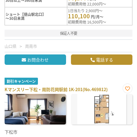
30日以上～360日未満
初期費用他 22,000円～
1日当たり 2,900円～
ショート【徳山駅北口】
110,100
円/月～
～30日未満
初期費用他 16,500円～
保証人不要
山口県
周南市
お問合わせ
電話する
割引キャンペーン
Kマンスリー下松・周防花岡駅前 1K-201(No.469812)
お気
に入
り登
録
下松市