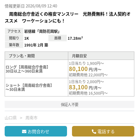
情報更新日 2026/08/09 12:40
周南総合庁舎近くの格安マンスリー 光熱費無料！法人契約オ
ススメ ワーケーションにも！
アクセス
岩徳線「周防花岡駅」
間取り
1K
面積
17.28m²
築年数
1991年 2月 築
プラン名・期間
月額目安
1日当たり 1,900円～
ロング【周南総合庁舎南】
80,100
円/月～
30日以上～360日未満
初期費用他 22,000円～
1日当たり 2,000円～
ショート【周南総合庁舎南】
83,100
円/月～
～30日未満
初期費用他 16,500円～
保証人不要
山口県
周南市
お問合わせ
電話する