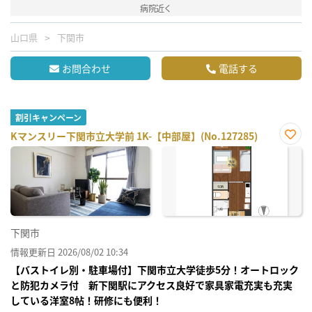
病院近く
山口県
下関市
お問合わせ
電話する
割引キャンペーン
Kマンスリー下関市立大学前 1K-【中部屋】(No.127285)
お気
に入
り登
録
下関市
情報更新日 2026/08/02 10:34
【バストイレ別・駐車場付】下関市立大学徒歩5分！オートロック
と防犯カメラ付 新下関駅にアクセス良好で家具家電充実も充実
している洋室8帖！研修にも便利！