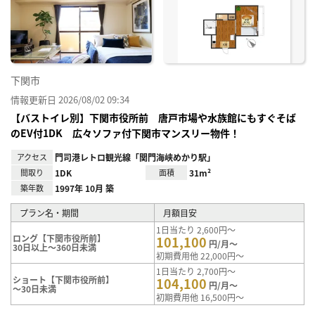
に入
り登
録
下関市
情報更新日 2026/08/02 09:34
【バストイレ別】下関市役所前 唐戸市場や水族館にもすぐそば
のEV付1DK 広々ソファ付下関市マンスリー物件！
アクセス
門司港レトロ観光線「関門海峡めかり駅」
間取り
1DK
面積
31m²
築年数
1997年 10月 築
プラン名・期間
月額目安
1日当たり 2,600円～
ロング【下関市役所前】
101,100
円/月～
30日以上～360日未満
初期費用他 22,000円～
1日当たり 2,700円～
ショート【下関市役所前】
104,100
円/月～
～30日未満
初期費用他 16,500円～