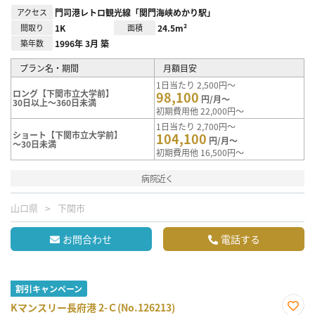
アクセス
門司港レトロ観光線「関門海峡めかり駅」
間取り
1K
面積
24.5m²
築年数
1996年 3月 築
プラン名・期間
月額目安
1日当たり 2,500円～
ロング【下関市立大学前】
98,100
円/月～
30日以上～360日未満
初期費用他 22,000円～
1日当たり 2,700円～
ショート【下関市立大学前】
104,100
円/月～
～30日未満
初期費用他 16,500円～
病院近く
山口県
下関市
お問合わせ
電話する
割引キャンペーン
Kマンスリー長府港 2-Ｃ(No.126213)