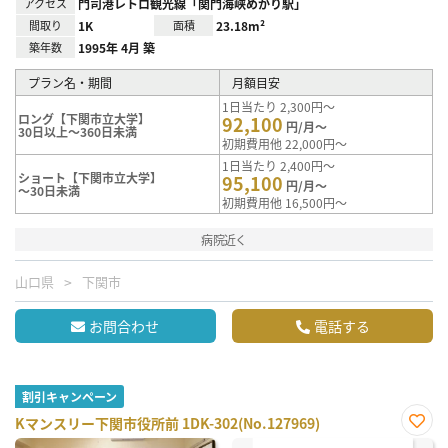
アクセス
門司港レトロ観光線「関門海峡めかり駅」
間取り
1K
面積
23.18m²
築年数
1995年 4月 築
プラン名・期間
月額目安
1日当たり 2,300円～
ロング【下関市立大学】
92,100
円/月～
30日以上～360日未満
初期費用他 22,000円～
1日当たり 2,400円～
ショート【下関市立大学】
95,100
円/月～
～30日未満
初期費用他 16,500円～
病院近く
山口県
下関市
お問合わせ
電話する
割引キャンペーン
Kマンスリー下関市役所前 1DK-302(No.127969)
お気