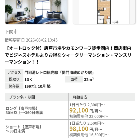
り登
録
下関市
情報更新日 2026/08/02 10:43
【オートロック付】唐戸市場やカモンワーフ徒歩圏内！商店街内
でビジネスホテルよりお得なウィークリーマンション・マンスリ
ーマンション！！
アクセス
門司港レトロ観光線「関門海峡めかり駅」
間取り
1DK
面積
32m²
築年数
1997年 10月 築
プラン名・期間
月額目安
1日当たり 2,300円～
ロング【唐戸市場】
92,100
円/月～
30日以上～360日未満
初期費用他 22,000円～
1日当たり 2,500円～
ショート【唐戸市場】
98,100
円/月～
～30日未満
初期費用他 16,500円～