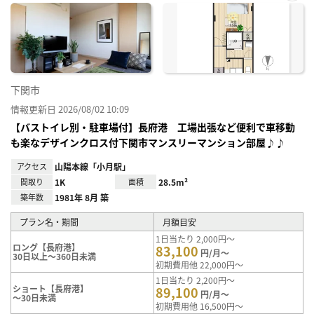
お気
に入
り登
録
下関市
情報更新日 2026/08/02 10:09
【バストイレ別・駐車場付】長府港 工場出張など便利で車移動
も楽なデザインクロス付下関市マンスリーマンション部屋♪♪
アクセス
山陽本線「小月駅」
間取り
1K
面積
28.5m²
築年数
1981年 8月 築
プラン名・期間
月額目安
1日当たり 2,000円～
ロング【長府港】
83,100
円/月～
30日以上～360日未満
初期費用他 22,000円～
1日当たり 2,200円～
ショート【長府港】
89,100
円/月～
～30日未満
初期費用他 16,500円～