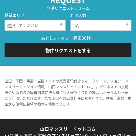
簡単リクエストフォーム
希望エリア
利用人数
あと1ステップ！簡単30秒！
物件リクエストをする
山口・下関・宇部・岩国エリアの家具家電付きウィークリーマンション・マ
ンスリーマンション情報「山口マンスリードットコム」。ビジネスでの長期
出張や連泊時の経費削減に法人様にも大好評！長期の場合はホテルより格安
にご利用いただけます。急な山口への単身赴任にも便利です。住所・沿線・地
図から便利に希望の物件を検索できます。
山口マンスリードットコム
山口県・下関・宇部のマンスリーマンション・ウィークリー