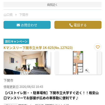
病院近く
山口県
下関市
お問合わせ
電話する
割引キャンペーン
Kマンスリー下関市立大学 1K-825(No.127623)
お気
に入
り登
録
下関市
情報更新日 2026/08/02 10:43
【バストイレ別・・駐車場有】下関市立大学すぐ近く！！格安山
口マンスリーでお部屋が広めの車移動に便利です♪