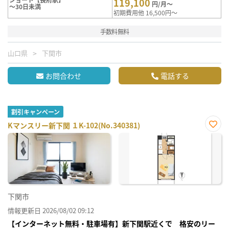
119,100
円/月～
～30日未満
初期費用他 16,500円～
手数料無料
山口県
下関市
お問合わせ
電話する
割引キャンペーン
Kマンスリー新下関 １K-102(No.340381)
お気
に入
り登
録
下関市
情報更新日 2026/08/02 09:12
【インターネット無料・駐車場有】新下関駅近くで 格安のリー