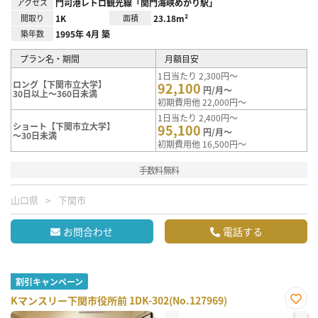
アクセス
門司港レトロ観光線「関門海峡めかり駅」
間取り
1K
面積
23.18m²
築年数
1995年 4月 築
プラン名・期間
月額目安
1日当たり 2,300円～
ロング【下関市立大学】
92,100
円/月～
30日以上～360日未満
初期費用他 22,000円～
1日当たり 2,400円～
ショート【下関市立大学】
95,100
円/月～
～30日未満
初期費用他 16,500円～
手数料無料
山口県
下関市
お問合わせ
電話する
割引キャンペーン
Kマンスリー下関市役所前 1DK-302(No.127969)
お気