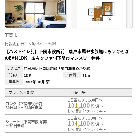
に入
り登
録
下関市
情報更新日 2026/08/02 09:34
【バストイレ別】下関市役所前 唐戸市場や水族館にもすぐそば
のEV付1DK 広々ソファ付下関市マンスリー物件！
アクセス
門司港レトロ観光線「関門海峡めかり駅」
間取り
1DK
面積
31m²
築年数
1997年 10月 築
プラン名・期間
月額目安
1日当たり 2,600円～
ロング【下関市役所前】
101,100
円/月～
30日以上～360日未満
初期費用他 22,000円～
1日当たり 2,700円～
ショート【下関市役所前】
104,100
円/月～
～30日未満
初期費用他 16,500円～