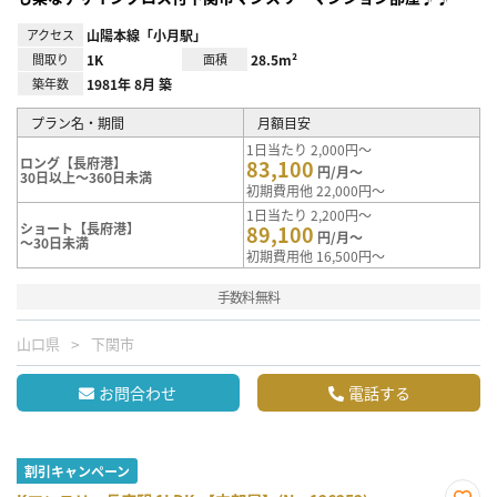
アクセス
山陽本線「小月駅」
間取り
1K
面積
28.5m²
築年数
1981年 8月 築
プラン名・期間
月額目安
1日当たり 2,000円～
ロング【長府港】
83,100
円/月～
30日以上～360日未満
初期費用他 22,000円～
1日当たり 2,200円～
ショート【長府港】
89,100
円/月～
～30日未満
初期費用他 16,500円～
手数料無料
山口県
下関市
お問合わせ
電話する
割引キャンペーン