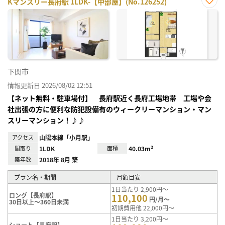
Kマンスリー長府駅 1LDK-【中部屋】(No.126252)
お気
に入
り登
録
下関市
情報更新日 2026/08/02 12:51
【ネット無料・駐車場付】 長府駅近く長府工場地帯 工場や会
社出張の方に便利な防犯設備有のウィークリーマンション・マン
スリーマンション！♪♪
アクセス
山陽本線「小月駅」
間取り
1LDK
面積
40.03m²
築年数
2018年 8月 築
プラン名・期間
月額目安
1日当たり 2,900円～
ロング【長府駅】
110,100
円/月～
30日以上～360日未満
初期費用他 22,000円～
1日当たり 3,200円～
ショート【長府駅】