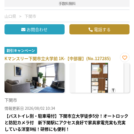
手数料無料
山口県
下関市
お問合わせ
電話する
割引キャンペーン
Kマンスリー下関市立大学前 1K-【中部屋】(No.127285)
お気
に入
り登
録
下関市
情報更新日 2026/08/02 10:34
【バストイレ別・駐車場付】下関市立大学徒歩5分！オートロック
と防犯カメラ付 新下関駅にアクセス良好で家具家電充実も充実
している洋室8帖！研修にも便利！