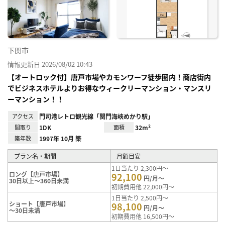
り登
録
下関市
情報更新日 2026/08/02 10:43
【オートロック付】唐戸市場やカモンワーフ徒歩圏内！商店街内
でビジネスホテルよりお得なウィークリーマンション・マンスリ
ーマンション！！
アクセス
門司港レトロ観光線「関門海峡めかり駅」
間取り
1DK
面積
32m²
築年数
1997年 10月 築
プラン名・期間
月額目安
1日当たり 2,300円～
ロング【唐戸市場】
92,100
円/月～
30日以上～360日未満
初期費用他 22,000円～
1日当たり 2,500円～
ショート【唐戸市場】
98,100
円/月～
～30日未満
初期費用他 16,500円～