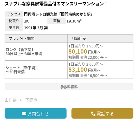
スナブルな家具家電備品付のマンスリーマンション！
アクセス
門司港レトロ観光線「関門海峡めかり駅」
間取り
1K
面積
19.36m²
築年数
1991年 3月 築
プラン名・期間
月額目安
1日当たり 1,900円～
ロング【新下関】
80,100
円/月～
30日以上～360日未満
初期費用他 22,000円～
1日当たり 2,000円～
ショート【新下関】
83,100
円/月～
～30日未満
初期費用他 16,500円～
手数料無料
山口県
下関市
お問合わせ
電話する