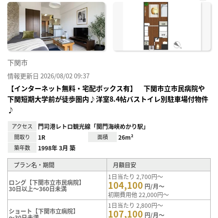
お気
に入
り登
録
下関市
情報更新日 2026/08/02 09:37
【インターネット無料・宅配ボックス有】 下関市立市民病院や
下関短期大学前が徒歩圏内♪洋室8.4帖バストイレ別駐車場付物件
♪
アクセス
門司港レトロ観光線「関門海峡めかり駅」
間取り
1R
面積
26m²
築年数
1998年 3月 築
プラン名・期間
月額目安
1日当たり 2,700円～
ロング【下関市立市民病院】
104,100
円/月～
30日以上～360日未満
初期費用他 22,000円～
1日当たり 2,800円～
ショート【下関市立病院】
107,100
円/月～
～30日未満