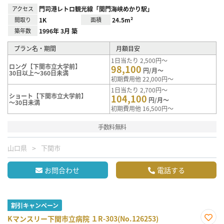
アクセス
門司港レトロ観光線「関門海峡めかり駅」
間取り
1K
面積
24.5m²
築年数
1996年 3月 築
プラン名・期間
月額目安
1日当たり 2,500円～
ロング【下関市立大学前】
98,100
円/月～
30日以上～360日未満
初期費用他 22,000円～
1日当たり 2,700円～
ショート【下関市立大学前】
104,100
円/月～
～30日未満
初期費用他 16,500円～
手数料無料
山口県
下関市
お問合わせ
電話する
割引キャンペーン
Kマンスリー下関市立病院 １R-303(No.126253)