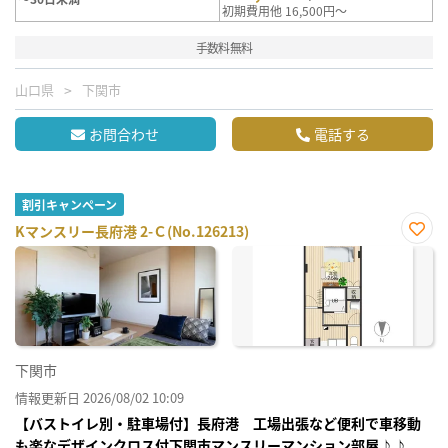
初期費用他 16,500円～
手数料無料
山口県
下関市
お問合わせ
電話する
割引キャンペーン
Kマンスリー長府港 2-Ｃ(No.126213)
お気
に入
り登
録
下関市
情報更新日 2026/08/02 10:09
【バストイレ別・駐車場付】長府港 工場出張など便利で車移動
も楽なデザインクロス付下関市マンスリーマンション部屋♪♪