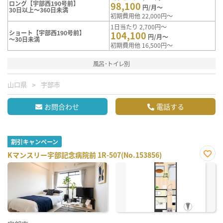
ロング【宇部西190号前】
98,100
円/月～
30日以上～360日未満
初期費用他 22,000円～
1日当たり 2,700円～
ショート【宇部西190号前】
104,100
円/月～
～30日未満
初期費用他 16,500円～
風呂･トイレ別
山口県
宇部市
お問合わせ
電話する
割引キャンペーン
Kマンスリー宇部記念病院前 1R-507(No.153856)
お気
に入
り登
録