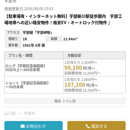
宇部市
情報更新日 2026/08/09 15:03
【駐車場有・インターネット無料】宇部新川駅徒歩圏内 宇部工
場地帯への近い格安物件！格安EV・オートロック付物件♪
アクセス
宇部線「宇部岬駅」
間取り
1R
面積
21.84m²
築年数
1991年 8月 築
プラン名・期間
月額目安
1日当たり 2,500円～
ロング【宇部記念病院前】
98,100
円/月～
30日以上～360日未満
初期費用他 22,000円～
1日当たり 2,800円～
ショート【宇部記念病院前】
107,100
円/月～
～30日未満
初期費用他 16,500円～
風呂･トイレ別
山口県
宇部市
お問合わせ
電話する