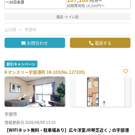
円/月～
～30日未満
初期費用他 16,500円～
風呂･トイレ別
山口県
宇部市
お問合わせ
電話する
割引キャンペーン
Kマンスリー宇部港町 1K-103(No.127205)
お気
に入
り登
録
宇部市
情報更新日 2026/08/09 13:10
【WIFIネット無料・駐車場あり】広々洋室JR琴芝近く♪の宇部港