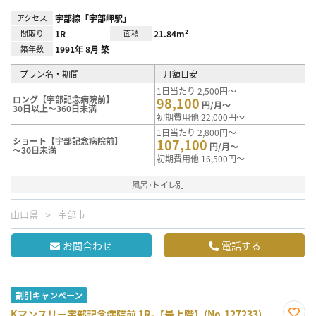
アクセス
宇部線「宇部岬駅」
間取り
1R
面積
21.84m²
築年数
1991年 8月 築
プラン名・期間
月額目安
1日当たり 2,500円～
ロング【宇部記念病院前】
98,100
円/月～
30日以上～360日未満
初期費用他 22,000円～
1日当たり 2,800円～
ショート【宇部記念病院前】
107,100
円/月～
～30日未満
初期費用他 16,500円～
風呂･トイレ別
山口県
宇部市
お問合わせ
電話する
割引キャンペーン
Kマンスリー宇部記念病院前 1R-【最上階】(No.127233)