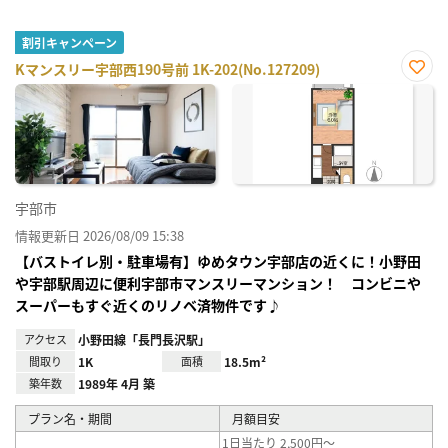
割引キャンペーン
Kマンスリー宇部西190号前 1K-202(No.127209)
お気
に入
り登
録
宇部市
情報更新日 2026/08/09 15:38
【バストイレ別・駐車場有】ゆめタウン宇部店の近くに！小野田
や宇部駅周辺に便利宇部市マンスリーマンション！ コンビニや
スーパーもすぐ近くのリノベ済物件です♪
アクセス
小野田線「長門長沢駅」
間取り
1K
面積
18.5m²
築年数
1989年 4月 築
プラン名・期間
月額目安
1日当たり 2,500円～