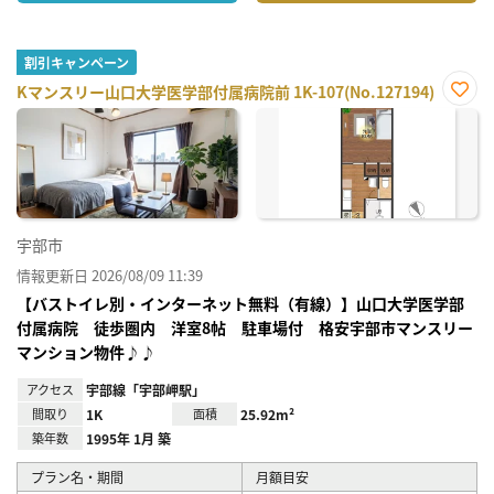
割引キャンペーン
Kマンスリー山口大学医学部付属病院前 1K-107(No.127194)
お気
に入
り登
録
宇部市
情報更新日 2026/08/09 11:39
【バストイレ別・インターネット無料（有線）】山口大学医学部
付属病院 徒歩圏内 洋室8帖 駐車場付 格安宇部市マンスリー
マンション物件♪♪
アクセス
宇部線「宇部岬駅」
間取り
1K
面積
25.92m²
築年数
1995年 1月 築
プラン名・期間
月額目安