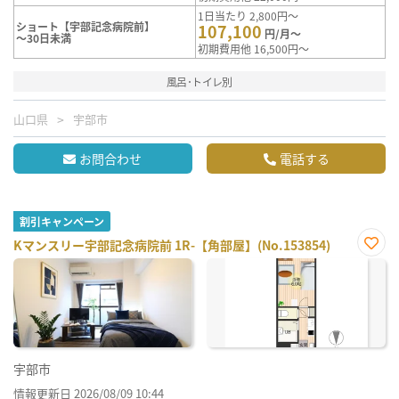
1日当たり 2,800円～
ショート【宇部記念病院前】
107,100
円/月～
～30日未満
初期費用他 16,500円～
風呂･トイレ別
山口県
宇部市
お問合わせ
電話する
割引キャンペーン
Kマンスリー宇部記念病院前 1R-【角部屋】(No.153854)
お気
に入
り登
録
宇部市
情報更新日 2026/08/09 10:44