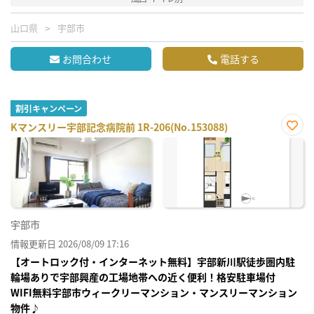
山口県
宇部市
お問合わせ
電話する
割引キャンペーン
Kマンスリー宇部記念病院前 1R-206(No.153088)
お気
に入
り登
録
宇部市
情報更新日 2026/08/09 17:16
【オートロック付・インターネット無料】宇部新川駅徒歩圏内駐
輪場ありで宇部興産の工場地帯への近く便利！格安駐車場付
WIFI無料宇部市ウィークリーマンション・マンスリーマンション
物件♪