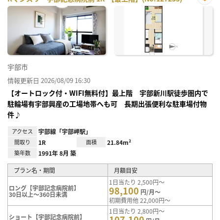
お気
に入
り登
録
宇部市
情報更新日 2026/08/09 16:30
【オートロック付・WIFI無料付】最上階 宇部新川駅徒歩圏内で
駐輪場有宇部興産の工場地帯へも可 長期出張便利な駐車場付物
件♪
アクセス
宇部線「宇部岬駅」
間取り
1R
面積
21.84m²
築年数
1991年 8月 築
プラン名・期間
月額目安
1日当たり 2,500円～
ロング【宇部記念病院前】
98,100
円/月～
30日以上～360日未満
初期費用他 22,000円～
1日当たり 2,800円～
ショート【宇部記念病院前】
107,100