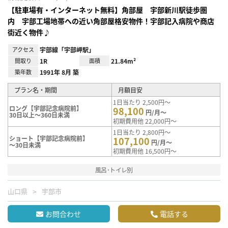
【駐車場有・インターネット無料】角部屋 宇部新川駅徒歩圏
内 宇部工場地帯への近い角部屋格安物件！宇部記入病院や商店
街近く物件♪
アクセス
宇部線「宇部岬駅」
間取り
1R
面積
21.84m²
築年数
1991年 8月 築
プラン名・期間
月額目安
1日当たり 2,500円～
ロング【宇部記念病院前】
98,100
円/月～
30日以上～360日未満
初期費用他 22,000円～
1日当たり 2,800円～
ショート【宇部記念病院前】
107,100
円/月～
～30日未満
初期費用他 16,500円～
風呂･トイレ別
山口県
宇部市
お問合わせ
電話する