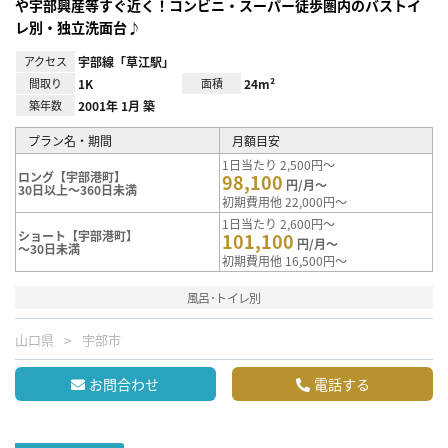
や宇部興産等すぐ近く！コンビニ・スーパー徒歩圏内のバストイ
レ別・独立洗面台♪
アクセス
宇部線「草江駅」
間取り
1K
面積
24m²
築年数
2001年 1月 築
プラン名・期間
月額目安
1日当たり 2,500円～
ロング【宇部港町】
98,100
円/月～
30日以上～360日未満
初期費用他 22,000円～
1日当たり 2,600円～
ショート【宇部港町】
101,100
円/月～
～30日未満
初期費用他 16,500円～
風呂･トイレ別
山口県
宇部市
お問合わせ
電話する