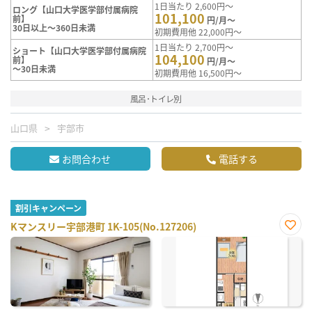
1日当たり 2,600円～
ロング【山口大学医学部付属病院
101,100
前】
円/月～
30日以上～360日未満
初期費用他 22,000円～
1日当たり 2,700円～
ショート【山口大学医学部付属病院
104,100
前】
円/月～
～30日未満
初期費用他 16,500円～
風呂･トイレ別
山口県
宇部市
お問合わせ
電話する
割引キャンペーン
Kマンスリー宇部港町 1K-105(No.127206)
お気
に入
り登
録