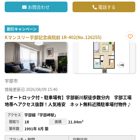
お問合わせ
電話する
割引キャンペーン
Kマンスリー宇部記念病院前 1R-402(No.126255)
お気
に入
り登
録
宇部市
情報更新日 2026/08/09 15:40
【オートロック付・駐車場有】宇部新川駅徒歩数分内 宇部工場
地帯へアクセス抜群！人気格安 ネット無料近隣駐車場付物件♪
アクセス
宇部線「宇部岬駅」
間取り
1R
面積
21.84m²
築年数
1991年 8月 築
プラン名・期間
月額目安