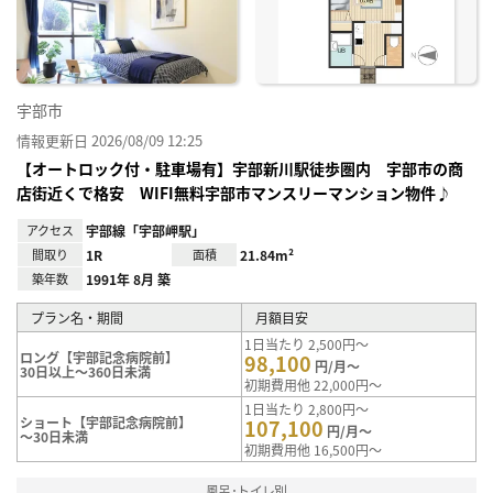
り登
録
宇部市
情報更新日 2026/08/09 12:25
【オートロック付・駐車場有】宇部新川駅徒歩圏内 宇部市の商
店街近くで格安 WIFI無料宇部市マンスリーマンション物件♪
アクセス
宇部線「宇部岬駅」
間取り
1R
面積
21.84m²
築年数
1991年 8月 築
プラン名・期間
月額目安
1日当たり 2,500円～
ロング【宇部記念病院前】
98,100
円/月～
30日以上～360日未満
初期費用他 22,000円～
1日当たり 2,800円～
ショート【宇部記念病院前】
107,100
円/月～
～30日未満
初期費用他 16,500円～
風呂･トイレ別