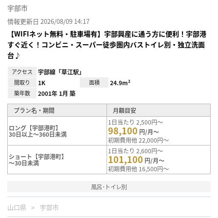
宇部市
情報更新日 2026/08/09 14:17
【WIFIネット無料・駐車場有】宇部興産に通う方に便利！宇部港
すぐ近く！コンビニ・スーパー徒歩圏内バストイレ別・独立洗面
台♪
アクセス
宇部線「草江駅」
間取り
1K
面積
24.9m²
築年数
2001年 1月 築
プラン名・期間
月額目安
1日当たり 2,500円～
ロング【宇部港町】
98,100
円/月～
30日以上～360日未満
初期費用他 22,000円～
1日当たり 2,600円～
ショート【宇部港町】
101,100
円/月～
～30日未満
初期費用他 16,500円～
風呂･トイレ別
山口県
宇部市