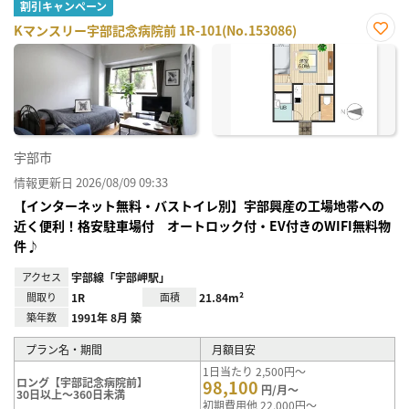
割引キャンペーン
Kマンスリー宇部記念病院前 1R-101(No.153086)
お気
に入
り登
録
宇部市
情報更新日 2026/08/09 09:33
【インターネット無料・バストイレ別】宇部興産の工場地帯への
近く便利！格安駐車場付 オートロック付・EV付きのWIFI無料物
件♪
アクセス
宇部線「宇部岬駅」
間取り
1R
面積
21.84m²
築年数
1991年 8月 築
プラン名・期間
月額目安
1日当たり 2,500円～
ロング【宇部記念病院前】
98,100
円/月～
30日以上～360日未満
初期費用他 22,000円～