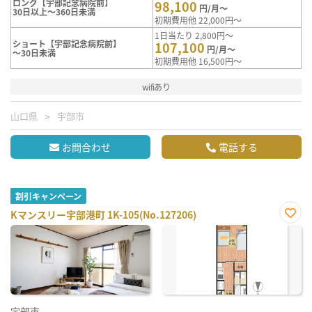
ロング【宇部記念病院前】
98,100
円/月～
30日以上～360日未満
初期費用他 22,000円～
1日当たり 2,800円～
ショート【宇部記念病院前】
107,100
円/月～
～30日未満
初期費用他 16,500円～
wifiあり
山口県
宇部市
お問合わせ
電話する
割引キャンペーン
Kマンスリー宇部港町 1K-105(No.127206)
お気
に入
り登
録
宇部市