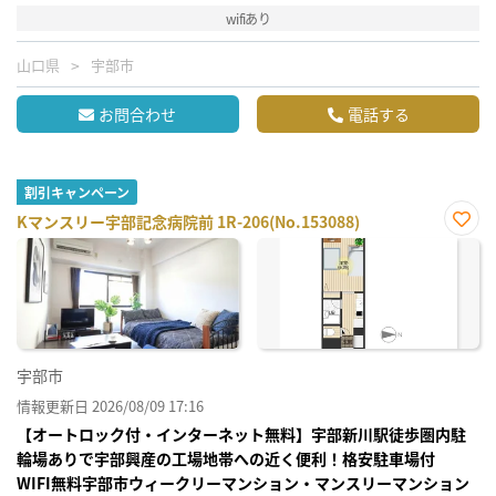
wifiあり
山口県
宇部市
お問合わせ
電話する
割引キャンペーン
Kマンスリー宇部記念病院前 1R-206(No.153088)
お気
に入
り登
録
宇部市
情報更新日 2026/08/09 17:16
【オートロック付・インターネット無料】宇部新川駅徒歩圏内駐
輪場ありで宇部興産の工場地帯への近く便利！格安駐車場付
WIFI無料宇部市ウィークリーマンション・マンスリーマンション