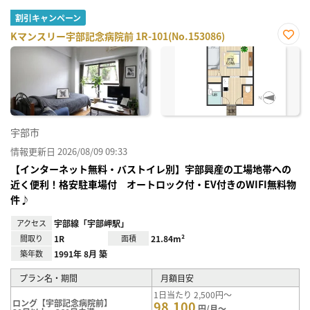
割引キャンペーン
Kマンスリー宇部記念病院前 1R-101(No.153086)
お気
に入
り登
録
宇部市
情報更新日 2026/08/09 09:33
【インターネット無料・バストイレ別】宇部興産の工場地帯への
近く便利！格安駐車場付 オートロック付・EV付きのWIFI無料物
件♪
アクセス
宇部線「宇部岬駅」
間取り
1R
面積
21.84m²
築年数
1991年 8月 築
プラン名・期間
月額目安
1日当たり 2,500円～
ロング【宇部記念病院前】
98,100
円/月～