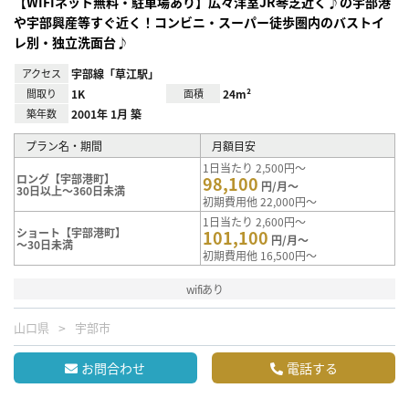
【WIFIネット無料・駐車場あり】広々洋室JR琴芝近く♪の宇部港
や宇部興産等すぐ近く！コンビニ・スーパー徒歩圏内のバストイ
レ別・独立洗面台♪
アクセス
宇部線「草江駅」
間取り
1K
面積
24m²
築年数
2001年 1月 築
プラン名・期間
月額目安
1日当たり 2,500円～
ロング【宇部港町】
98,100
円/月～
30日以上～360日未満
初期費用他 22,000円～
1日当たり 2,600円～
ショート【宇部港町】
101,100
円/月～
～30日未満
初期費用他 16,500円～
wifiあり
山口県
宇部市
お問合わせ
電話する