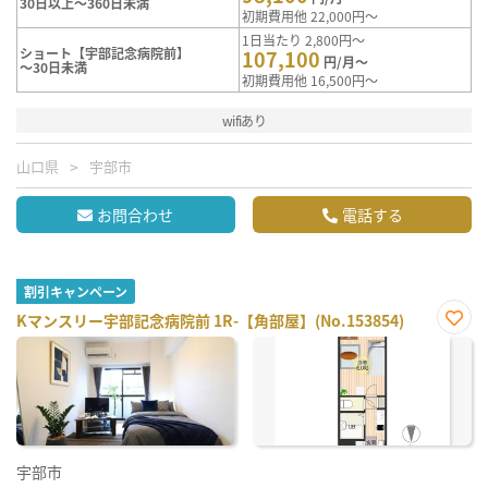
30日以上～360日未満
初期費用他 22,000円～
1日当たり 2,800円～
ショート【宇部記念病院前】
107,100
円/月～
～30日未満
初期費用他 16,500円～
wifiあり
山口県
宇部市
お問合わせ
電話する
割引キャンペーン
Kマンスリー宇部記念病院前 1R-【角部屋】(No.153854)
お気
に入
り登
録
宇部市