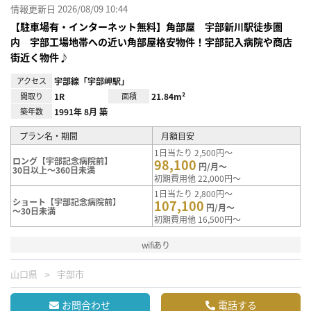
情報更新日 2026/08/09 10:44
【駐車場有・インターネット無料】角部屋 宇部新川駅徒歩圏
内 宇部工場地帯への近い角部屋格安物件！宇部記入病院や商店
街近く物件♪
アクセス
宇部線「宇部岬駅」
間取り
1R
面積
21.84m²
築年数
1991年 8月 築
プラン名・期間
月額目安
1日当たり 2,500円～
ロング【宇部記念病院前】
98,100
円/月～
30日以上～360日未満
初期費用他 22,000円～
1日当たり 2,800円～
ショート【宇部記念病院前】
107,100
円/月～
～30日未満
初期費用他 16,500円～
wifiあり
山口県
宇部市
お問合わせ
電話する