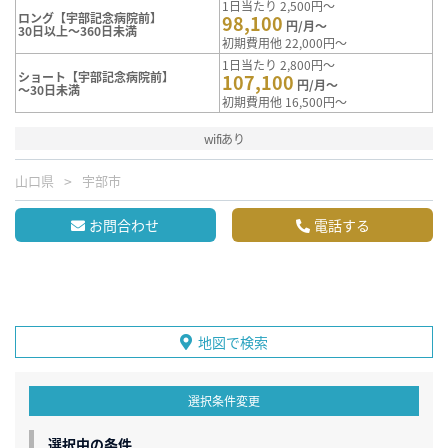
1日当たり 2,500円～
ロング【宇部記念病院前】
98,100
円/月～
30日以上～360日未満
初期費用他 22,000円～
1日当たり 2,800円～
ショート【宇部記念病院前】
107,100
円/月～
～30日未満
初期費用他 16,500円～
wifiあり
山口県
宇部市
お問合わせ
電話する
地図で検索
選択条件変更
選択中の条件