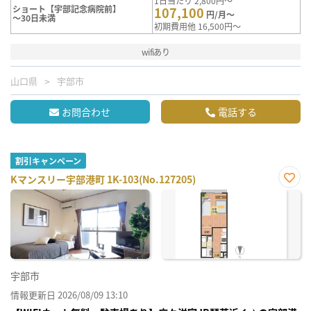
1日当たり 2,800円～
ショート【宇部記念病院前】
107,100
円/月～
～30日未満
初期費用他 16,500円～
wifiあり
山口県
宇部市
お問合わせ
電話する
割引キャンペーン
Kマンスリー宇部港町 1K-103(No.127205)
お気
に入
り登
録
宇部市
情報更新日 2026/08/09 13:10