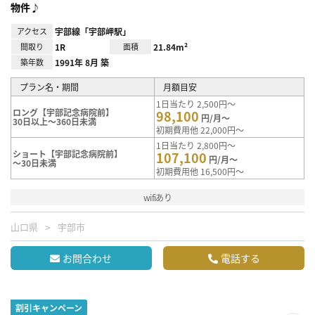
物件♪
アクセス
宇部線「宇部岬駅」
間取り
1R
面積
21.84m²
築年数
1991年 8月 築
プラン名・期間
月額目安
1日当たり 2,500円～
ロング【宇部記念病院前】
98,100
円/月～
30日以上～360日未満
初期費用他 22,000円～
1日当たり 2,800円～
ショート【宇部記念病院前】
107,100
円/月～
～30日未満
初期費用他 16,500円～
wifiあり
山口県
宇部市
お問合わせ
電話する
割引キャンペーン