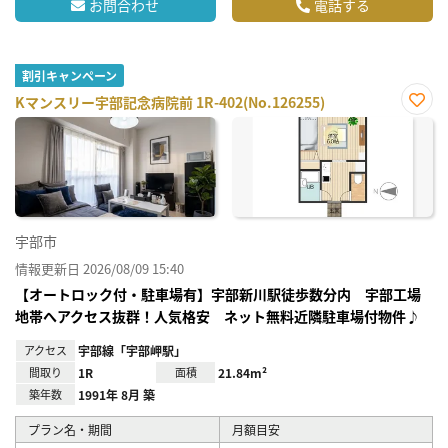
お問合わせ
電話する
割引キャンペーン
Kマンスリー宇部記念病院前 1R-402(No.126255)
お気
に入
り登
録
宇部市
情報更新日 2026/08/09 15:40
【オートロック付・駐車場有】宇部新川駅徒歩数分内 宇部工場
地帯へアクセス抜群！人気格安 ネット無料近隣駐車場付物件♪
アクセス
宇部線「宇部岬駅」
間取り
1R
面積
21.84m²
築年数
1991年 8月 築
プラン名・期間
月額目安