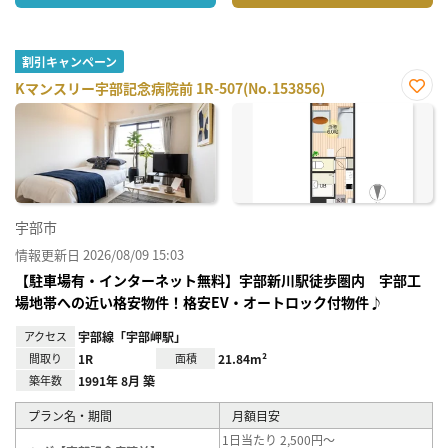
割引キャンペーン
Kマンスリー宇部記念病院前 1R-507(No.153856)
お気
に入
り登
録
宇部市
情報更新日 2026/08/09 15:03
【駐車場有・インターネット無料】宇部新川駅徒歩圏内 宇部工
場地帯への近い格安物件！格安EV・オートロック付物件♪
アクセス
宇部線「宇部岬駅」
間取り
1R
面積
21.84m²
築年数
1991年 8月 築
プラン名・期間
月額目安
1日当たり 2,500円～