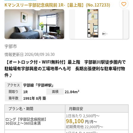
Kマンスリー宇部記念病院前 1R-【最上階】(No.127233)
お気
に入
り登
録
宇部市
情報更新日 2026/08/09 16:30
【オートロック付・WIFI無料付】最上階 宇部新川駅徒歩圏内で
駐輪場有宇部興産の工場地帯へも可 長期出張便利な駐車場付物
件♪
アクセス
宇部線「宇部岬駅」
間取り
1R
面積
21.84m²
築年数
1991年 8月 築
プラン名・期間
月額目安
1日当たり 2,500円～
ロング【宇部記念病院前】
98,100
円/月～
30日以上～360日未満
初期費用他 22,000円～