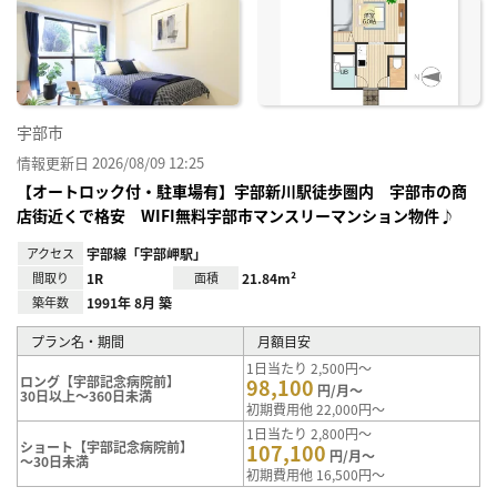
お気
に入
り登
録
宇部市
情報更新日 2026/08/09 12:25
【オートロック付・駐車場有】宇部新川駅徒歩圏内 宇部市の商
店街近くで格安 WIFI無料宇部市マンスリーマンション物件♪
アクセス
宇部線「宇部岬駅」
間取り
1R
面積
21.84m²
築年数
1991年 8月 築
プラン名・期間
月額目安
1日当たり 2,500円～
ロング【宇部記念病院前】
98,100
円/月～
30日以上～360日未満
初期費用他 22,000円～
1日当たり 2,800円～
ショート【宇部記念病院前】
107,100
円/月～
～30日未満
初期費用他 16,500円～