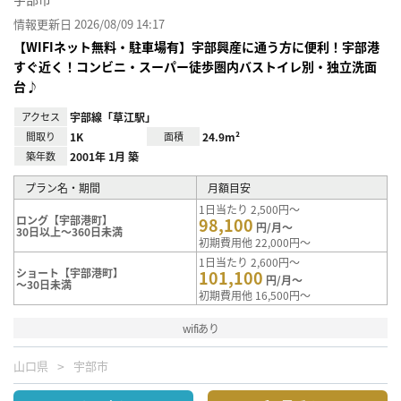
情報更新日 2026/08/09 14:17
【WIFIネット無料・駐車場有】宇部興産に通う方に便利！宇部港
すぐ近く！コンビニ・スーパー徒歩圏内バストイレ別・独立洗面
台♪
アクセス
宇部線「草江駅」
間取り
1K
面積
24.9m²
築年数
2001年 1月 築
プラン名・期間
月額目安
1日当たり 2,500円～
ロング【宇部港町】
98,100
円/月～
30日以上～360日未満
初期費用他 22,000円～
1日当たり 2,600円～
ショート【宇部港町】
101,100
円/月～
～30日未満
初期費用他 16,500円～
wifiあり
山口県
宇部市