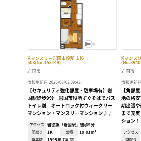
り登
録
Kマンスリー岩国市役所 １K-
Kマンスリ
508(No.153149)
(No.3940
岩国市
岩国市
情報更新日 2026/08/02 09:42
情報更新日 20
【セキュリティ強化部屋・駐車場有】岩
【角部屋
国駅徒歩9分 岩国市役所すぐそばでバス
地の格安
トイレ別 オートロック付ウィークリー
期出張や
マンション・マンスリーマンション♪♪
まで充実
ション！
岩徳線「岩国駅」徒歩9分
アクセス
1K
19.81m²
間取り
面積
アクセス
1995年 7月 築
築年数
間取り