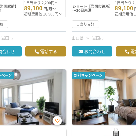
1日当たり 2,200円～
1日当たり 2,
【岩国駅前】
ショート【岩国市役所】
89,100
89,100
円/月～
満
～30日未満
初期費用他 16,500円～
初期費用他 1
良好
日当り良好
岩国市
山口県
岩国市
問合わせ
電話する
お問合わせ
電
ンペーン
割引キャンペーン
お気
に入