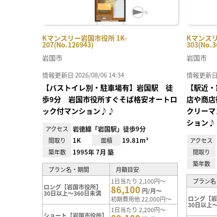
Kマンスリー岩国市役所 1K-
Kマンスリ
207(No.126943)
303(No.3
岩国市
岩国市
情報更新日 2026/08/06 14:34
情報更新日 20
【バストイレ別・駐車場有】岩国駅 徒
【駅近・
歩9分 岩国市役所すぐそば格安オートロ
店や商店
ック付マンション♪♪
クリーマ
ション♪
岩徳線「岩国駅」徒歩9分
アクセス
1K
19.81m²
間取り
面積
アクセス
1995年 7月 築
築年数
間取り
築年数
プラン名・期間
月額目安
1日当たり 2,100円～
プラン名
ロング【岩国市役所】
86,100
円/月～
30日以上～360日未満
ロング【
初期費用他 22,000円～
30日以上～
1日当たり 2,200円～
ショート【岩国市役所】