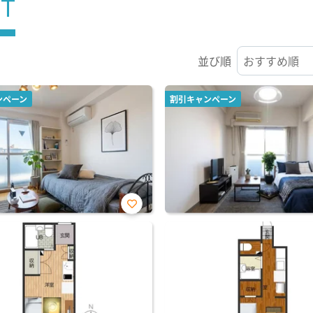
ST
並び順
ンペーン
割引キャンペーン
お気
に入
り登
録