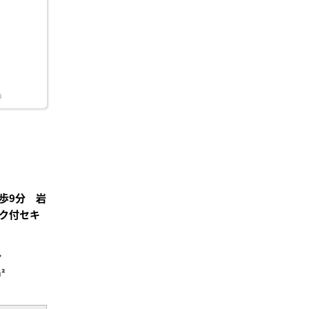
り登
録
歩9分 岩
ク付セキ
分
²