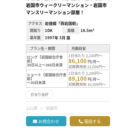
岩国市ウィークリーマンション・岩国市
マンスリーマンション部屋！
岩徳線「西岩国駅」
アクセス
1DK
18.5m²
間取り
面積
1997年 3月 築
築年数
プラン名・期間
月額目安
1日当たり 2,100円～
ロング【岩国総合庁舎
86,100
前】
円/月～
30日以上～360日未満
初期費用他 22,000円～
1日当たり 2,200円～
ショート【岩国総合庁舎
89,100
前】
円/月～
～30日未満
初期費用他 16,500円～
日当り良好
山口県
岩国市
お問合わせ
電話する