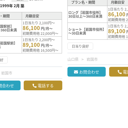
プラン名・期間
月額目安
1999年 2月 築
1日当たり 2,
ロング【岩国市役所】
86,100
・期間
月額目安
30日以上～360日未満
初期費用他 2
1日当たり 2,100円～
1日当たり 2,
岩国駅前】
86,100
円/月～
ショート【岩国市役所】
89,100
360日未満
～30日未満
初期費用他 22,000円～
初期費用他 1
1日当たり 2,200円～
【岩国駅前】
89,100
円/月～
日当り良好
満
初期費用他 16,500円～
山口県
岩国市
良好
お問合わせ
電
岩国市
問合わせ
電話する