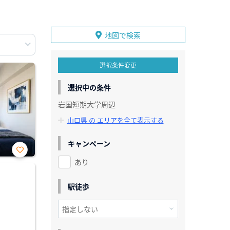
地図で検索
選択条件変更
選択中の条件
岩国短期大学周辺
山口県 の エリアを全て表示する
キャンペーン
あり
お気
に入
り登
録
駅徒歩