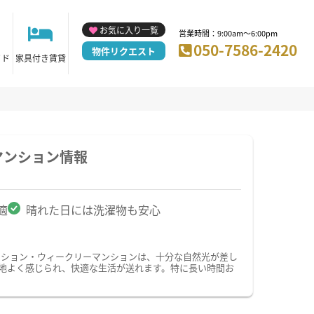
お気に入り一覧
営業時間：9:00am～6:00pm
050-7586-2420
物件リクエスト
イド
家具付き賃貸
マンション情報
適
晴れた日には洗濯物も安心
ンション・ウィークリーマンションは、十分な自然光が差し
地よく感じられ、快適な生活が送れます。特に長い時間お