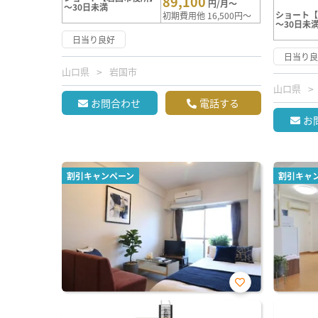
89,100
円/月～
～30日未満
ショート
初期費用他 16,500円～
～30日未
日当り良好
日当り
山口県
岩国市
山口県
お問合わせ
電話する
お
割引キャンペーン
割引キャ
お気
に入