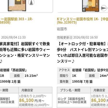
ー岩国駅前 303・1R-
Kマンスリー岩国市役所 1K-【中
68508)
(No.319975)
岩国市
26/08/04 11:33
情報更新日 2026/08/02 16:50
家具家電付】岩国駅すぐで飲食
【オートロック付・駐車場有】
街等も近隣に多い岩国市ウィー
歩9分 バストイレ別マンション
ンション・格安マンスリーマン
ていれば即日入居可能な岩国市
♪
ンスリー♪
岩徳線「西岩国駅」
岩徳線「岩国駅」徒歩9
アクセス
1R
19.15m²
1K
24m
面積
間取り
面積
1999年 2月 築
1995年 7月 築
築年数
・期間
月額目安
プラン名・期間
月額目安
1日当たり 2,100円～
1日当たり 2,
岩国駅前】
ロング【岩国市役所】
86,100
86,100
円/月～
360日未満
30日以上～360日未満
初期費用他 22,000円～
初期費用他 2