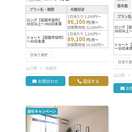
築年数
プラン名・期間
月額目安
1日当たり 2,100円～
プラン名
ロング【岩国市役所】
86,100
円/月～
30日以上～360日未満
ロング【
初期費用他 22,000円～
30日以上～
1日当たり 2,200円～
ショート【岩国市役所】
89,100
円/月～
～30日未満
ショート
初期費用他 16,500円～
～30日未
日当り良好
日当り
山口県
岩国市
山口県
お問合わせ
電話する
お
割引キャンペーン