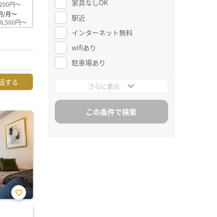
家具なしOK
200円～
円/月～
駅近
6,500円～
インターネット無料
wifiあり
駐車場あり
話する
さらに表示
お気
に入