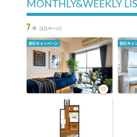
MONTHLY&WEEKLY LI
7
件（1/1ページ）
割引キャンペーン
割引キャ
お気
に入
り登
録