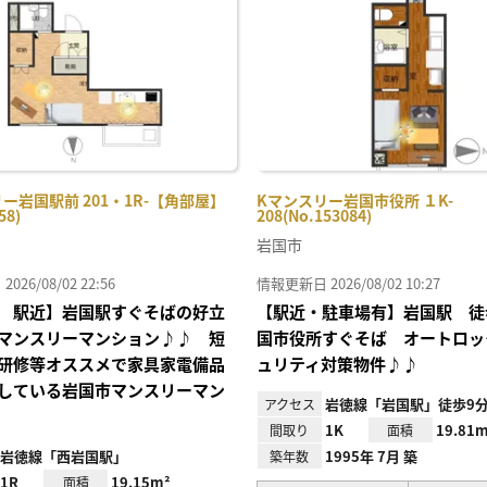
り登
録
ー岩国駅前 201・1R-【角部屋】
Kマンスリー岩国市役所 １K-
58)
208(No.153084)
岩国市
26/08/02 22:56
情報更新日 2026/08/02 10:27
 駅近】岩国駅すぐそばの好立
【駅近・駐車場有】岩国駅 徒
マンスリーマンション♪♪ 短
国市役所すぐそば オートロッ
研修等オススメで家具家電備品
ュリティ対策物件♪♪
している岩国市マンスリーマン
岩徳線「岩国駅」徒歩9
アクセス
1K
19.81m
間取り
面積
岩徳線「西岩国駅」
1995年 7月 築
築年数
1R
19.15m²
面積