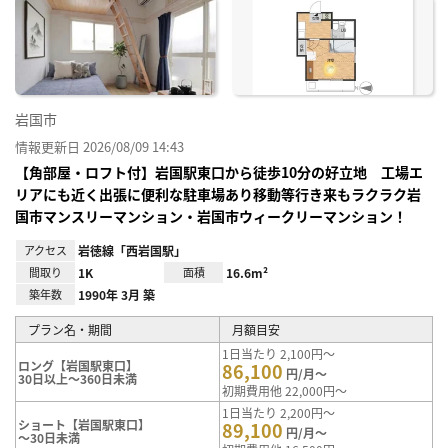
お気
に入
り登
録
岩国市
情報更新日 2026/08/09 14:43
【角部屋・ロフト付】岩国駅東口から徒歩10分の好立地 工場エ
リアにも近く出張に便利な駐車場あり移動等行き来もラクラク岩
国市マンスリーマンション・岩国市ウィークリーマンション！
アクセス
岩徳線「西岩国駅」
間取り
1K
面積
16.6m²
築年数
1990年 3月 築
プラン名・期間
月額目安
1日当たり 2,100円～
ロング【岩国駅東口】
86,100
円/月～
30日以上～360日未満
初期費用他 22,000円～
1日当たり 2,200円～
ショート【岩国駅東口】
89,100
円/月～
～30日未満