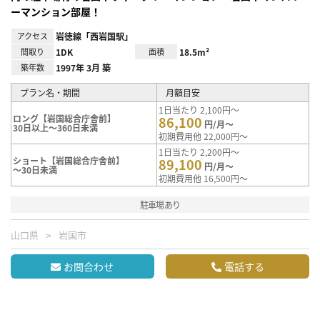
ーマンション部屋！
アクセス
岩徳線「西岩国駅」
間取り
1DK
面積
18.5m²
築年数
1997年 3月 築
プラン名・期間
月額目安
1日当たり 2,100円～
ロング【岩国総合庁舎前】
86,100
円/月～
30日以上～360日未満
初期費用他 22,000円～
1日当たり 2,200円～
ショート【岩国総合庁舎前】
89,100
円/月～
～30日未満
初期費用他 16,500円～
駐車場あり
山口県
岩国市
お問合わせ
電話する