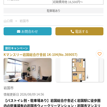
初期費用他 16,500円～
駐車場あり
山口県
岩国市
お問合わせ
電話する
割引キャンペーン
Kマンスリー岩国総合庁舎前 1K-104(No.369057)
お気
に入
り登
録
岩国市
情報更新日 2026/08/09 14:56
【バストイレ別・駐車場あり】岩国総合庁舎近く岩国駅に徒歩圏
内の駐車場有の岩国市ウィークリーマンション・岩国市マンスリ