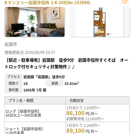
Kマンスリー岩国市役所 １K-208(No.153084)
お気
に入
り登
録
岩国市
情報更新日 2026/08/09 10:27
【駅近・駐車場有】岩国駅 徒歩9分 岩国市役所すぐそば オー
トロック付セキュリティ対策物件♪♪
アクセス
岩徳線「岩国駅」徒歩9分
間取り
1K
面積
19.81m²
築年数
1995年 7月 築
プラン名・期間
月額目安
1日当たり 2,100円～
ロング【岩国市役所】
86,100
円/月～
30日以上～360日未満
初期費用他 22,000円～
1日当たり 2,200円～
ショート【岩国市役所】
89,100
円/月～
～30日未満