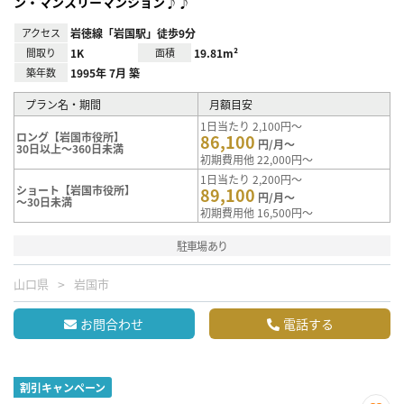
ン・マンスリーマンション♪♪
アクセス
岩徳線「岩国駅」徒歩9分
間取り
1K
面積
19.81m²
築年数
1995年 7月 築
プラン名・期間
月額目安
1日当たり 2,100円～
ロング【岩国市役所】
86,100
円/月～
30日以上～360日未満
初期費用他 22,000円～
1日当たり 2,200円～
ショート【岩国市役所】
89,100
円/月～
～30日未満
初期費用他 16,500円～
駐車場あり
山口県
岩国市
お問合わせ
電話する
割引キャンペーン