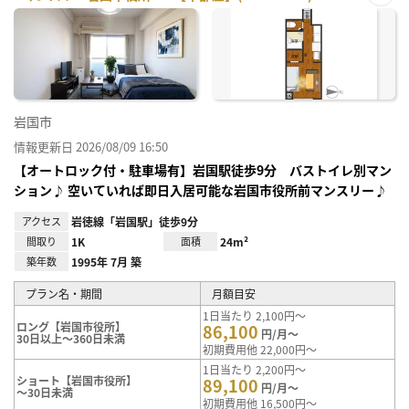
お気
に入
り登
録
岩国市
情報更新日 2026/08/09 16:50
【オートロック付・駐車場有】岩国駅徒歩9分 バストイレ別マン
ション♪ 空いていれば即日入居可能な岩国市役所前マンスリー♪
アクセス
岩徳線「岩国駅」徒歩9分
間取り
1K
面積
24m²
築年数
1995年 7月 築
プラン名・期間
月額目安
1日当たり 2,100円～
ロング【岩国市役所】
86,100
円/月～
30日以上～360日未満
初期費用他 22,000円～
1日当たり 2,200円～
ショート【岩国市役所】
89,100
円/月～
～30日未満
初期費用他 16,500円～