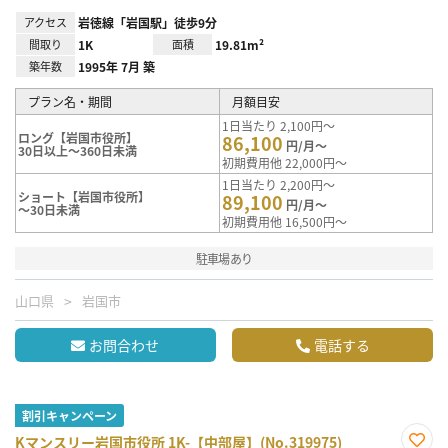
アクセス
岩徳線「岩国駅」徒歩9分
間取り
1K
面積
19.81m²
築年数
1995年 7月 築
プラン名・期間
月額目安
1日当たり 2,100円～
ロング【岩国市役所】
86,100
円/月～
30日以上～360日未満
初期費用他 22,000円～
1日当たり 2,200円～
ショート【岩国市役所】
89,100
円/月～
～30日未満
初期費用他 16,500円～
駐車場あり
山口県
岩国市
お問合わせ
電話する
割引キャンペーン
Kマンスリー岩国市役所 1K-【中部屋】(No.319975)