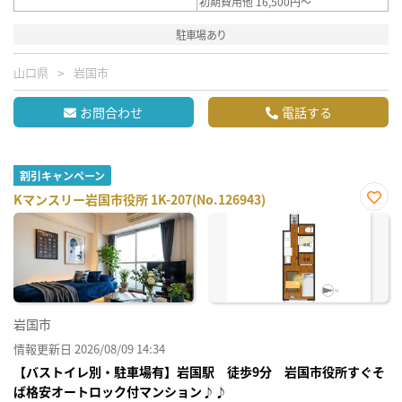
初期費用他 16,500円～
駐車場あり
山口県
岩国市
お問合わせ
電話する
割引キャンペーン
Kマンスリー岩国市役所 1K-207(No.126943)
お気
に入
り登
録
岩国市
情報更新日 2026/08/09 14:34
【バストイレ別・駐車場有】岩国駅 徒歩9分 岩国市役所すぐそ
ば格安オートロック付マンション♪♪