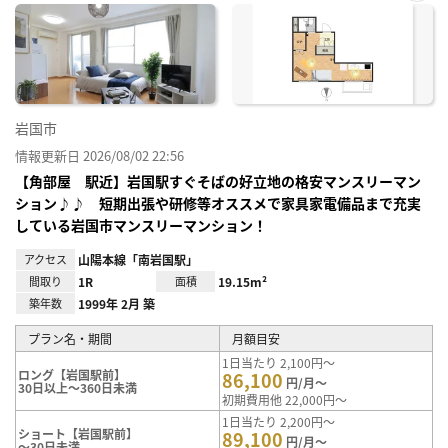
お気
に入
り登
録
岩国市
情報更新日 2026/08/02 22:56
【角部屋 駅近】岩国駅すぐそばの好立地の格安マンスリーマン
ション♪♪ 短期出張や研修等オススメで家具家電備品まで充実
している岩国市マンスリーマンション！
アクセス
山陽本線「南岩国駅」
間取り
1R
面積
19.15m²
築年数
1999年 2月 築
プラン名・期間
月額目安
1日当たり 2,100円～
ロング【岩国駅前】
86,100
円/月～
30日以上～360日未満
初期費用他 22,000円～
1日当たり 2,200円～
ショート【岩国駅前】
89,100
円/月～
～30日未満