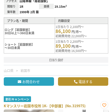
アクセス
山陽本線「南岩国駅」
間取り
1R
面積
19.15m²
築年数
1999年 2月 築
プラン名・期間
月額目安
1日当たり 2,100円～
ロング【岩国駅前】
86,100
円/月～
30日以上～360日未満
初期費用他 22,000円～
1日当たり 2,200円～
ショート【岩国駅前】
89,100
円/月～
～30日未満
初期費用他 16,500円～
日当り良好
山口県
岩国市
お問合わせ
電話する
割引キャンペーン
Kマンスリー岩国市役所 1K-【中部屋】(No.319975)
お気