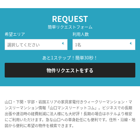
REQUEST
簡単リクエストフォーム
希望エリア
利用人数
あと1ステップ！簡単30秒！
物件リクエストをする
山口・下関・宇部・岩国エリアの家具家電付きウィークリーマンション・マ
ンスリーマンション情報「山口マンスリードットコム」。ビジネスでの長期
出張や連泊時の経費削減に法人様にも大好評！長期の場合はホテルより格安
にご利用いただけます。急な山口への単身赴任にも便利です。住所・沿線・地
図から便利に希望の物件を検索できます。