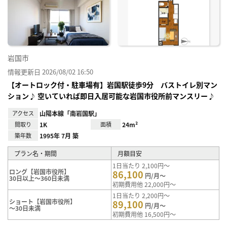
に入
り登
録
岩国市
情報更新日 2026/08/02 16:50
【オートロック付・駐車場有】岩国駅徒歩9分 バストイレ別マン
ション♪ 空いていれば即日入居可能な岩国市役所前マンスリー♪
アクセス
山陽本線「南岩国駅」
間取り
1K
面積
24m²
築年数
1995年 7月 築
プラン名・期間
月額目安
1日当たり 2,100円～
ロング【岩国市役所】
86,100
円/月～
30日以上～360日未満
初期費用他 22,000円～
1日当たり 2,200円～
ショート【岩国市役所】
89,100
円/月～
～30日未満
初期費用他 16,500円～