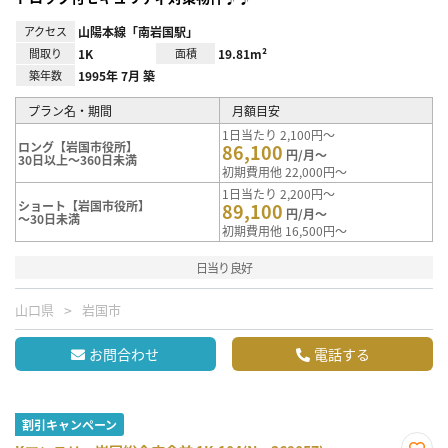
アクセス
山陽本線「南岩国駅」
間取り
1K
面積
19.81m²
築年数
1995年 7月 築
プラン名・期間
月額目安
1日当たり 2,100円～
ロング【岩国市役所】
86,100
円/月～
30日以上～360日未満
初期費用他 22,000円～
1日当たり 2,200円～
ショート【岩国市役所】
89,100
円/月～
～30日未満
初期費用他 16,500円～
日当り良好
山口県
岩国市
お問合わせ
電話する
割引キャンペーン