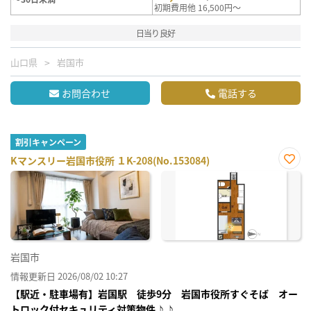
初期費用他 16,500円～
日当り良好
山口県
岩国市
お問合わせ
電話する
割引キャンペーン
Kマンスリー岩国市役所 １K-208(No.153084)
お気
に入
り登
録
岩国市
情報更新日 2026/08/02 10:27
【駅近・駐車場有】岩国駅 徒歩9分 岩国市役所すぐそば オー
トロック付セキュリティ対策物件♪♪