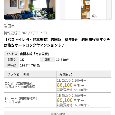
り登
録
岩国市
情報更新日 2026/08/06 14:34
【バストイレ別・駐車場有】岩国駅 徒歩9分 岩国市役所すぐそ
ば格安オートロック付マンション♪♪
アクセス
山陽本線「南岩国駅」
間取り
1K
面積
19.81m²
築年数
1995年 7月 築
プラン名・期間
月額目安
1日当たり 2,100円～
ロング【岩国市役所】
86,100
円/月～
30日以上～360日未満
初期費用他 22,000円～
1日当たり 2,200円～
ショート【岩国市役所】
89,100
円/月～
～30日未満
初期費用他 16,500円～
日当り良好