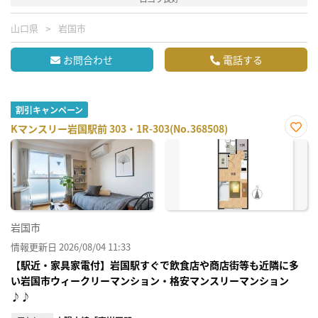
山口県
岩国市
お問合わせ
電話する
割引キャンペーン
Kマンスリー岩国駅前 303・1R-303(No.368508)
お気
に入
り登
録
岩国市
情報更新日 2026/08/04 11:33
【駅近・家具家電付】岩国駅すぐで飲食店や商店街等も近隣に多
い岩国市ウィークリーマンション・格安マンスリーマンション
♪♪