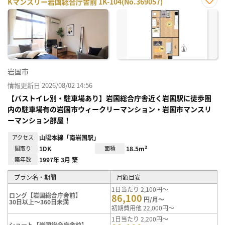
Kマンスリー岩国総合庁舎前 1K-104(No.369057)
お気
に入
り登
録
岩国市
情報更新日 2026/08/02 14:56
【バストイレ別・駐車場あり】岩国総合庁舎近く岩国駅に徒歩圏
内の駐車場有の岩国市ウィークリーマンション・岩国市マンスリ
ーマンション部屋！
アクセス
山陽本線「南岩国駅」
間取り
1DK
面積
18.5m²
築年数
1997年 3月 築
プラン名・期間
月額目安
1日当たり 2,100円～
ロング【岩国総合庁舎前】
86,100
円/月～
30日以上～360日未満
初期費用他 22,000円～
1日当たり 2,200円～
ショート【岩国総合庁舎前】