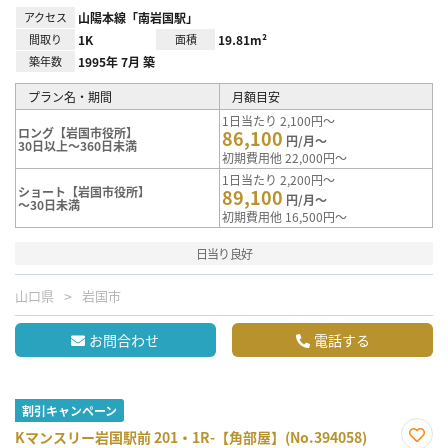
アクセス
山陽本線「南岩国駅」
間取り
1K
面積
19.81m²
築年数
1995年 7月 築
プラン名・期間
月額目安
1日当たり 2,100円～
ロング【岩国市役所】
86,100
円/月～
30日以上～360日未満
初期費用他 22,000円～
1日当たり 2,200円～
ショート【岩国市役所】
89,100
円/月～
～30日未満
初期費用他 16,500円～
日当り良好
山口県
岩国市
お問合わせ
電話する
割引キャンペーン
Kマンスリー岩国駅前 201・1R-【角部屋】(No.394058)