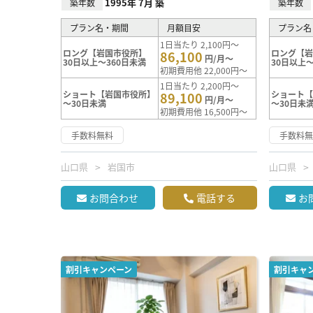
1995年 7月 築
築年数
築年数
プラン名・期間
月額目安
プラン名
1日当たり 2,100円～
ロング【岩国市役所】
ロング【
86,100
円/月～
30日以上～360日未満
30日以上～
初期費用他 22,000円～
1日当たり 2,200円～
ショート【岩国市役所】
ショート
89,100
円/月～
～30日未満
～30日未
初期費用他 16,500円～
手数料無料
手数料
山口県
岩国市
山口県
お問合わせ
電話する
お
割引キャンペーン
割引キャ