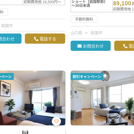
ショート【岩国駅前】
初期費用他 16,500円～
89,100
～30日未満
初期費用他 1
無料
手数料無料
岩国市
山口県
岩国市
問合わせ
電話する
お問合わせ
電
ンペーン
割引キャンペーン
お気
に入