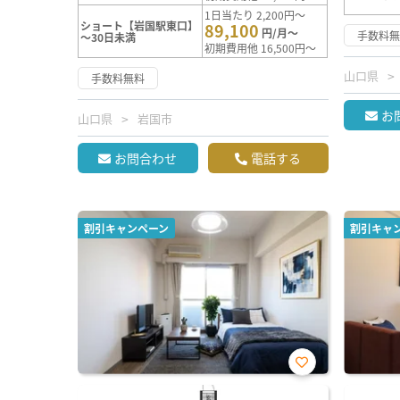
1日当たり 2,200円～
ショート【岩国駅東口】
89,100
円/月～
手数料
～30日未満
初期費用他 16,500円～
山口県
手数料無料
お
山口県
岩国市
お問合わせ
電話する
割引キャンペーン
割引キャ
お気
に入