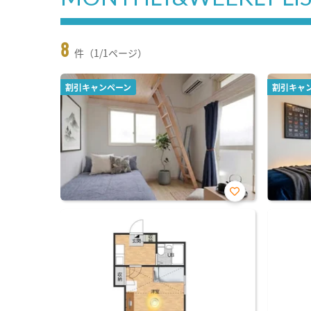
8
件（1/1ページ）
割引キャンペーン
割引キャ
お気
に入
り登
録