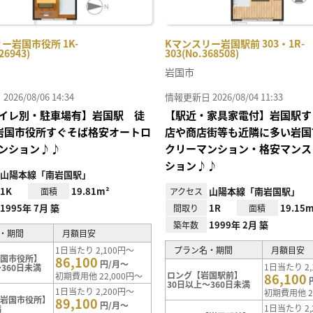
ー岩国市役所 1K-
Kマンスリー岩国駅前 303・1R-
26943)
303(No.368508)
岩国市
26/08/06 14:34
情報更新日 2026/08/04 11:33
イレ別・駐車場有】岩国駅 徒
【駅近・家具家電付】岩国駅す
岩国市役所すぐそば格安オートロ
店や商店街等も近隣に多い岩国
ンション♪♪
クリーマンション・格安マンス
ション♪♪
山陽本線「南岩国駅」
1K
19.81m²
山陽本線「南岩国駅」
面積
アクセス
1995年 7月 築
1R
19.15m
間取り
面積
1999年 2月 築
築年数
・期間
月額目安
1日当たり 2,100円～
プラン名・期間
月額目安
岩国市役所】
86,100
円/月～
1日当たり 2,
360日未満
ロング【岩国駅前】
初期費用他 22,000円～
86,100
30日以上～360日未満
1日当たり 2,200円～
初期費用他 2
【岩国市役所】
89,100
円/月～
1日当たり 2,
満