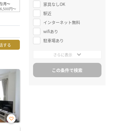
家具なしOK
円/月～
6,500円～
駅近
インターネット無料
wifiあり
駐車場あり
話する
さらに表示
お気
に入