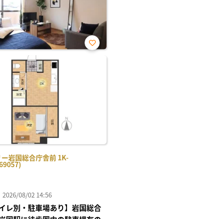
お気
に入
り登
録
ー岩国総合庁舎前 1K-
69057)
26/08/02 14:56
イレ別・駐車場あり】岩国総合