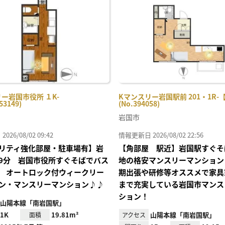
り登
録
ー岩国市役所 １K-
Kマンスリー岩国駅前 201・1R-
53149)
(No.394058)
岩国市
26/08/02 09:42
情報更新日 2026/08/02 22:56
リティ強化部屋・駐車場有】岩
【角部屋 駅近】岩国駅すぐそ
9分 岩国市役所すぐそばでバス
地の格安マンスリーマンション
 オートロック付ウィークリー
期出張や研修等オススメで家具
ン・マンスリーマンション♪♪
まで充実している岩国市マンス
ション！
山陽本線「南岩国駅」
1K
19.81m²
山陽本線「南岩国駅」
面積
アクセス