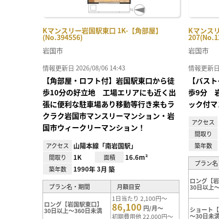
Kマンスリー岩国駅東口 1K-【角部屋】
Kマンスリ
(No.394556)
207(No.1
岩国市
岩国市
情報更新日 2026/08/06 14:43
情報更新日 20
【角部屋・ロフト付】岩国駅東口から徒
【バスト
歩10分の好立地 工場エリアにも近く出
歩9分 
張に便利な駐車場あり移動等行き来もラ
ック付マ
クラク岩国市マンスリーマンション・岩
アクセス
国市ウィークリーマンション！
間取り
山陽本線「南岩国駅」
アクセス
築年数
1K
16.6m²
間取り
面積
プラン名
1990年 3月 築
築年数
ロング【
プラン名・期間
月額目安
30日以上～
1日当たり 2,100円～
ロング【岩国駅東口】
86,100
円/月～
ショート
30日以上～360日未満
～30日未
初期費用他 22,000円～