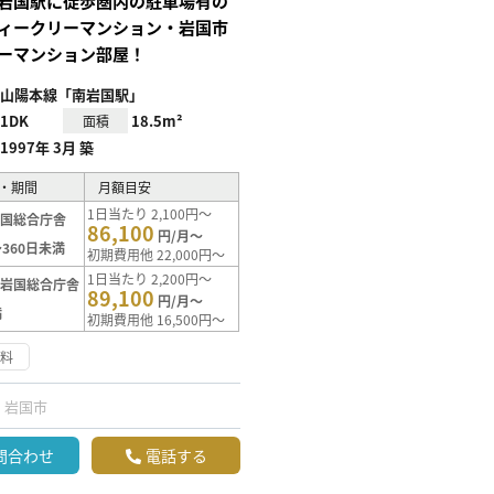
岩国駅に徒歩圏内の駐車場有の
ィークリーマンション・岩国市
ーマンション部屋！
山陽本線「南岩国駅」
1DK
18.5m²
面積
1997年 3月 築
・期間
月額目安
1日当たり 2,100円～
岩国総合庁舎
86,100
円/月～
360日未満
初期費用他 22,000円～
1日当たり 2,200円～
【岩国総合庁舎
89,100
円/月～
満
初期費用他 16,500円～
無料
岩国市
問合わせ
電話する