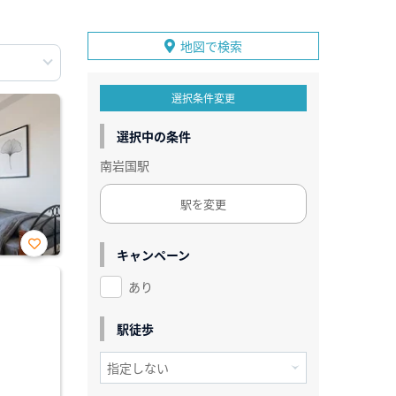
地図で検索
選択条件変更
選択中の条件
南岩国駅
駅を変更
キャンペーン
お気
に入
あり
り登
録
駅徒歩