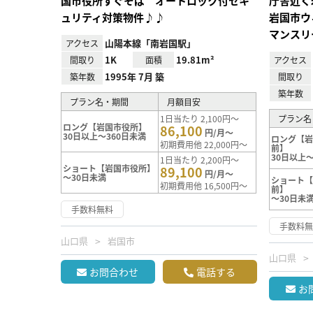
国市役所すぐそば オートロック付セキ
庁舎近く
ュリティ対策物件♪♪
岩国市ウ
マンスリ
山陽本線「南岩国駅」
アクセス
1K
19.81m²
間取り
面積
アクセス
1995年 7月 築
築年数
間取り
築年数
プラン名・期間
月額目安
1日当たり 2,100円～
プラン名
ロング【岩国市役所】
86,100
円/月～
30日以上～360日未満
ロング【
初期費用他 22,000円～
前】
30日以上～
1日当たり 2,200円～
ショート【岩国市役所】
89,100
円/月～
～30日未満
ショート
初期費用他 16,500円～
前】
～30日未
手数料無料
手数料
山口県
岩国市
山口県
お問合わせ
電話する
お