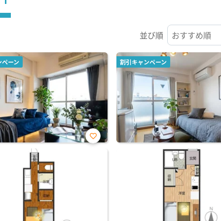
並び順
ンペーン
割引キャンペーン
お気
に入
り登
録