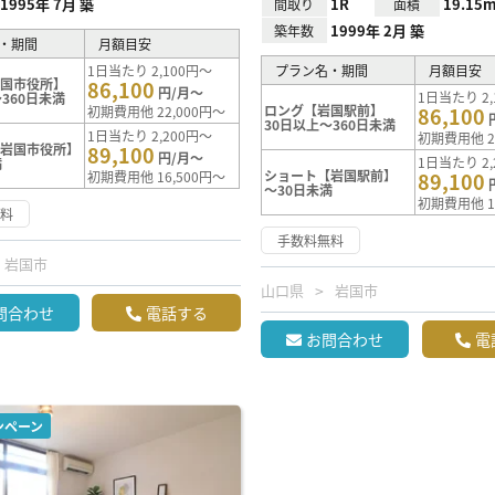
1995年 7月 築
1R
19.15m
間取り
面積
1999年 2月 築
築年数
・期間
月額目安
1日当たり 2,100円～
プラン名・期間
月額目安
岩国市役所】
86,100
円/月～
1日当たり 2,
360日未満
ロング【岩国駅前】
初期費用他 22,000円～
86,100
30日以上～360日未満
1日当たり 2,200円～
初期費用他 2
【岩国市役所】
89,100
円/月～
1日当たり 2,
満
ショート【岩国駅前】
初期費用他 16,500円～
89,100
～30日未満
初期費用他 1
無料
手数料無料
岩国市
山口県
岩国市
問合わせ
電話する
お問合わせ
電
ンペーン