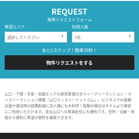
REQUEST
簡単リクエストフォーム
希望エリア
利用人数
あと1ステップ！簡単30秒！
物件リクエストをする
山口・下関・宇部・岩国エリアの家具家電付きウィークリーマンション・マ
ンスリーマンション情報「山口マンスリードットコム」。ビジネスでの長期
出張や連泊時の経費削減に法人様にも大好評！長期の場合はホテルより格安
にご利用いただけます。急な山口への単身赴任にも便利です。住所・沿線・地
図から便利に希望の物件を検索できます。