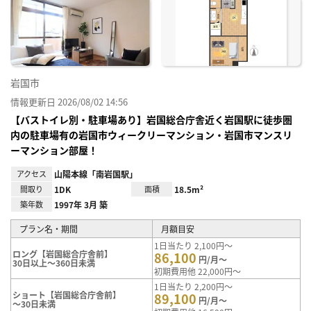
お気
に入
り登
録
岩国市
情報更新日 2026/08/02 14:56
【バストイレ別・駐車場あり】岩国総合庁舎近く岩国駅に徒歩圏
内の駐車場有の岩国市ウィークリーマンション・岩国市マンスリ
ーマンション部屋！
アクセス
山陽本線「南岩国駅」
間取り
1DK
面積
18.5m²
築年数
1997年 3月 築
プラン名・期間
月額目安
1日当たり 2,100円～
ロング【岩国総合庁舎前】
86,100
円/月～
30日以上～360日未満
初期費用他 22,000円～
1日当たり 2,200円～
ショート【岩国総合庁舎前】
89,100
円/月～
～30日未満