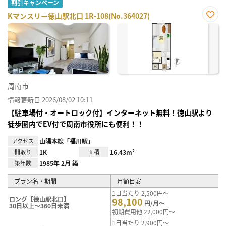
割引キャンペーン
Kマンスリー徳山駅北口 1R-108(No.364027)
お気
に入
り登
録
周南市
情報更新日 2026/08/02 10:11
【駐車場付・オートロック付】インターネット無料！徳山駅より
徒歩圏内でEV付で周南市役所にも便利！！
アクセス
山陽本線「福川駅」
間取り
1K
面積
16.43m²
築年数
1985年 2月 築
プラン名・期間
月額目安
1日当たり 2,500円～
ロング【徳山駅北口】
98,100
円/月～
30日以上～360日未満
初期費用他 22,000円～
1日当たり 2,900円～