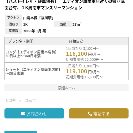
【バストイレ別・駐車場有】 エディオン周南本店近くの独立洗
面台有、１K周南市マンスリーマンション
アクセス
山陽本線「福川駅」
間取り
1K
面積
27m²
築年数
2008年 1月 築
プラン名・期間
月額目安
1日当たり 3,100円～
ロング【エディオン周南本店前】
116,100
円/月～
30日以上～360日未満
初期費用他 22,000円～
1日当たり 3,200円～
ショート【エディオン周南本店前】
119,100
円/月～
～30日未満
初期費用他 16,500円～
禁煙ルーム
山口県
周南市
お問合わせ
電話する