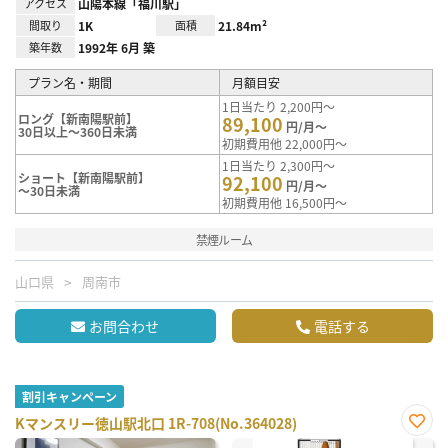
アクセス
山陽本線「福川駅」
間取り
1K
面積
21.84m²
築年数
1992年 6月 築
プラン名・期間
月額目安
1日当たり 2,200円～
ロング【新南陽駅前】
89,100
円/月～
30日以上～360日未満
初期費用他 22,000円～
1日当たり 2,300円～
ショート【新南陽駅前】
92,100
円/月～
～30日未満
初期費用他 16,500円～
禁煙ルーム
山口県
周南市
お問合わせ
電話する
割引キャンペーン
Kマンスリー徳山駅北口 1R-708(No.364028)
お気