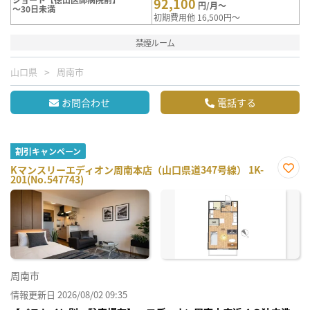
92,100
円/月～
～30日未満
初期費用他 16,500円～
禁煙ルーム
山口県
周南市
お問合わせ
電話する
割引キャンペーン
Kマンスリーエディオン周南本店（山口県道347号線） 1K-
201(No.547743)
お気
に入
り登
録
周南市
情報更新日 2026/08/02 09:35