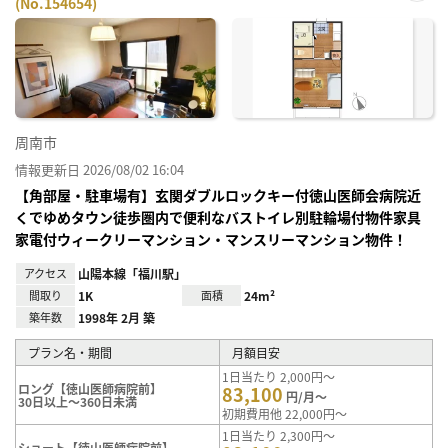
(No.154654)
お気
に入
り登
録
周南市
情報更新日 2026/08/02 16:04
【角部屋・駐車場有】玄関ダブルロックキー付徳山医師会病院近
くでゆめタウン徒歩圏内で便利なバストイレ別駐輪場付物件家具
家電付ウィークリーマンション・マンスリーマンション物件！
アクセス
山陽本線「福川駅」
間取り
1K
面積
24m²
築年数
1998年 2月 築
プラン名・期間
月額目安
1日当たり 2,000円～
ロング【徳山医師病院前】
83,100
円/月～
30日以上～360日未満
初期費用他 22,000円～
1日当たり 2,300円～
ショート【徳山医師病院前】