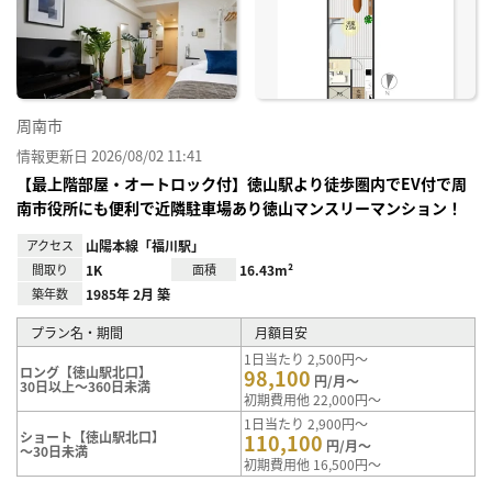
に入
り登
録
周南市
情報更新日 2026/08/02 11:41
【最上階部屋・オートロック付】徳山駅より徒歩圏内でEV付で周
南市役所にも便利で近隣駐車場あり徳山マンスリーマンション！
アクセス
山陽本線「福川駅」
間取り
1K
面積
16.43m²
築年数
1985年 2月 築
プラン名・期間
月額目安
1日当たり 2,500円～
ロング【徳山駅北口】
98,100
円/月～
30日以上～360日未満
初期費用他 22,000円～
1日当たり 2,900円～
ショート【徳山駅北口】
110,100
円/月～
～30日未満
初期費用他 16,500円～