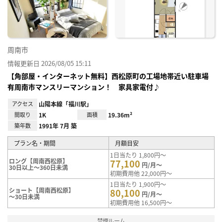
り登
録
周南市
情報更新日 2026/08/05 15:11
【角部屋・インターネット無料】西松原町の工場地帯近い駐車場
有周南市マンスリーマンション！ 家具家電付♪
アクセス
山陽本線「福川駅」
間取り
1K
面積
19.36m²
築年数
1991年 7月 築
プラン名・期間
月額目安
1日当たり 1,800円～
ロング【周南西松原】
77,100
円/月～
30日以上～360日未満
初期費用他 22,000円～
1日当たり 1,900円～
ショート【周南西松原】
80,100
円/月～
～30日未満
初期費用他 16,500円～
禁煙ルーム