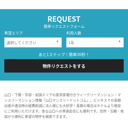
REQUEST
簡単リクエストフォーム
希望エリア
利用人数
あと1ステップ！簡単30秒！
物件リクエストをする
山口・下関・宇部・岩国エリアの家具家電付きウィークリーマンション・マ
ンスリーマンション情報「山口マンスリードットコム」。ビジネスでの長期
出張や連泊時の経費削減に法人様にも大好評！長期の場合はホテルより格安
にご利用いただけます。急な山口への単身赴任にも便利です。住所・沿線・地
図から便利に希望の物件を検索できます。