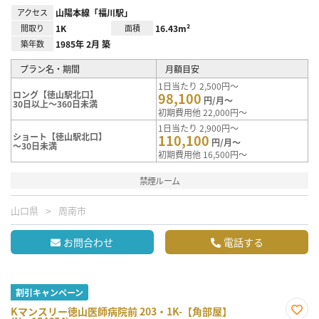
アクセス
山陽本線「福川駅」
間取り
1K
面積
16.43m²
築年数
1985年 2月 築
プラン名・期間
月額目安
1日当たり 2,500円～
ロング【徳山駅北口】
98,100
円/月～
30日以上～360日未満
初期費用他 22,000円～
1日当たり 2,900円～
ショート【徳山駅北口】
110,100
円/月～
～30日未満
初期費用他 16,500円～
禁煙ルーム
山口県
周南市
お問合わせ
電話する
割引キャンペーン
Kマンスリー徳山医師病院前 203・1K-【角部屋】