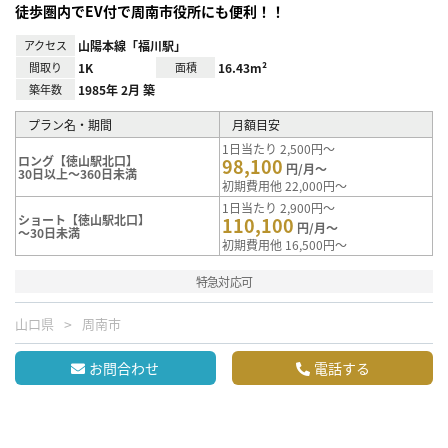
徒歩圏内でEV付で周南市役所にも便利！！
アクセス
山陽本線「福川駅」
間取り
1K
面積
16.43m²
築年数
1985年 2月 築
プラン名・期間
月額目安
1日当たり 2,500円～
ロング【徳山駅北口】
98,100
円/月～
30日以上～360日未満
初期費用他 22,000円～
1日当たり 2,900円～
ショート【徳山駅北口】
110,100
円/月～
～30日未満
初期費用他 16,500円～
特急対応可
山口県
周南市
お問合わせ
電話する