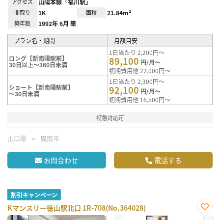
アクセス
山陽本線「福川駅」
間取り
1K
面積
21.84m²
築年数
1992年 6月 築
プラン名・期間
月額目安
1日当たり 2,200円～
ロング【新南陽駅前】
89,100
円/月～
30日以上～360日未満
初期費用他 22,000円～
1日当たり 2,300円～
ショート【新南陽駅前】
92,100
円/月～
～30日未満
初期費用他 16,500円～
特急対応可
山口県
周南市
お問合わせ
電話する
割引キャンペーン
Kマンスリー徳山駅北口 1R-708(No.364028)
お気