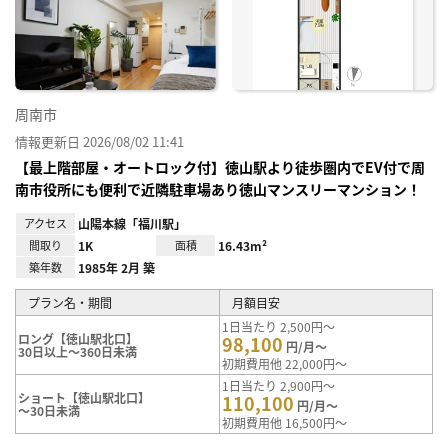
に入
り登
録
周南市
情報更新日 2026/08/02 11:41
【最上階部屋・オートロック付】徳山駅より徒歩圏内でEV付で周
南市役所にも便利で近隣駐車場あり徳山マンスリーマンション！
アクセス
山陽本線「福川駅」
間取り
1K
面積
16.43m²
築年数
1985年 2月 築
プラン名・期間
月額目安
1日当たり 2,500円～
ロング【徳山駅北口】
98,100
円/月～
30日以上～360日未満
初期費用他 22,000円～
1日当たり 2,900円～
ショート【徳山駅北口】
110,100
円/月～
～30日未満
初期費用他 16,500円～