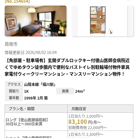
(No.154654)
お気
に入
り登
録
周南市
情報更新日 2026/08/02 16:04
【角部屋・駐車場有】玄関ダブルロックキー付徳山医師会病院近
くでゆめタウン徒歩圏内で便利なバストイレ別駐輪場付物件家具
家電付ウィークリーマンション・マンスリーマンション物件！
アクセス
山陽本線「福川駅」
間取り
1K
面積
24m²
築年数
1998年 2月 築
プラン名・期間
月額目安
1日当たり 2,000円～
ロング【徳山医師病院前】
83,100
円/月～
30日以上～360日未満
初期費用他 22,000円～
1日当たり 2,300円～
ショート【徳山医師病院前】