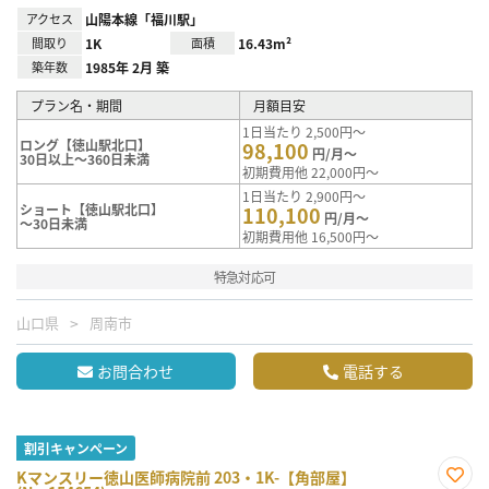
アクセス
山陽本線「福川駅」
間取り
1K
面積
16.43m²
築年数
1985年 2月 築
プラン名・期間
月額目安
1日当たり 2,500円～
ロング【徳山駅北口】
98,100
円/月～
30日以上～360日未満
初期費用他 22,000円～
1日当たり 2,900円～
ショート【徳山駅北口】
110,100
円/月～
～30日未満
初期費用他 16,500円～
特急対応可
山口県
周南市
お問合わせ
電話する
割引キャンペーン
Kマンスリー徳山医師病院前 203・1K-【角部屋】