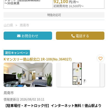
92,100
円/月～
～30日未満
初期費用他 16,500円～
特急対応可
山口県
周南市
お問合わせ
電話する
割引キャンペーン
Kマンスリー徳山駅北口 1R-108(No.364027)
お気
に入
り登
録
周南市
情報更新日 2026/08/02 10:11
【駐車場付・オートロック付】インターネット無料！徳山駅より