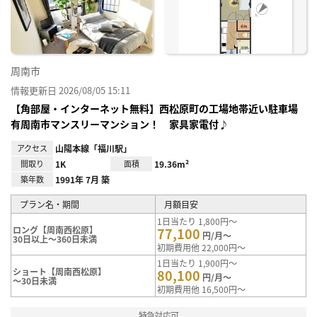
り登
録
周南市
情報更新日 2026/08/05 15:11
【角部屋・インターネット無料】西松原町の工場地帯近い駐車場
有周南市マンスリーマンション！ 家具家電付♪
アクセス
山陽本線「福川駅」
間取り
1K
面積
19.36m²
築年数
1991年 7月 築
プラン名・期間
月額目安
1日当たり 1,800円～
ロング【周南西松原】
77,100
円/月～
30日以上～360日未満
初期費用他 22,000円～
1日当たり 1,900円～
ショート【周南西松原】
80,100
円/月～
～30日未満
初期費用他 16,500円～
特急対応可