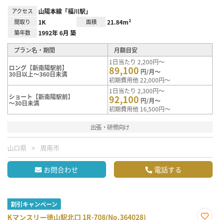
アクセス
山陽本線「福川駅」
間取り
1K
面積
21.84m²
築年数
1992年 6月 築
プラン名・期間
月額目安
1日当たり 2,200円～
ロング【新南陽駅前】
89,100
円/月～
30日以上～360日未満
初期費用他 22,000円～
1日当たり 2,300円～
ショート【新南陽駅前】
92,100
円/月～
～30日未満
初期費用他 16,500円～
出張・研修向け
山口県
周南市
お問合わせ
電話する
割引キャンペーン
Kマンスリー徳山駅北口 1R-708(No.364028)