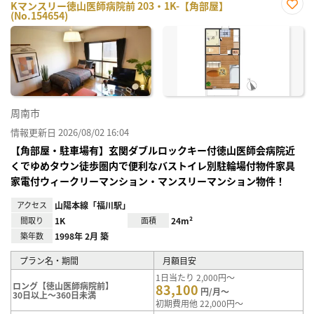
Kマンスリー徳山医師病院前 203・1K-【角部屋】
(No.154654)
お気
に入
り登
録
周南市
情報更新日 2026/08/02 16:04
【角部屋・駐車場有】玄関ダブルロックキー付徳山医師会病院近
くでゆめタウン徒歩圏内で便利なバストイレ別駐輪場付物件家具
家電付ウィークリーマンション・マンスリーマンション物件！
アクセス
山陽本線「福川駅」
間取り
1K
面積
24m²
築年数
1998年 2月 築
プラン名・期間
月額目安
1日当たり 2,000円～
ロング【徳山医師病院前】
83,100
円/月～
30日以上～360日未満
初期費用他 22,000円～