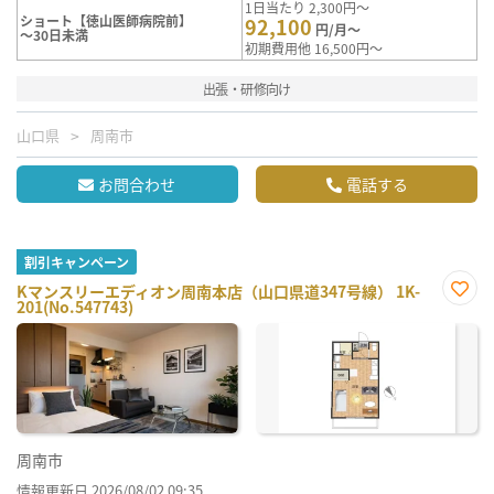
1日当たり 2,300円～
ショート【徳山医師病院前】
92,100
円/月～
～30日未満
初期費用他 16,500円～
出張・研修向け
山口県
周南市
お問合わせ
電話する
割引キャンペーン
Kマンスリーエディオン周南本店（山口県道347号線） 1K-
201(No.547743)
お気
に入
り登
録
周南市
情報更新日 2026/08/02 09:35