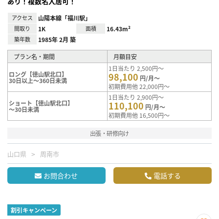
あり！複数名入居可！
アクセス
山陽本線「福川駅」
間取り
1K
面積
16.43m²
築年数
1985年 2月 築
プラン名・期間
月額目安
1日当たり 2,500円～
ロング【徳山駅北口】
98,100
円/月～
30日以上～360日未満
初期費用他 22,000円～
1日当たり 2,900円～
ショート【徳山駅北口】
110,100
円/月～
～30日未満
初期費用他 16,500円～
出張・研修向け
山口県
周南市
お問合わせ
電話する
割引キャンペーン