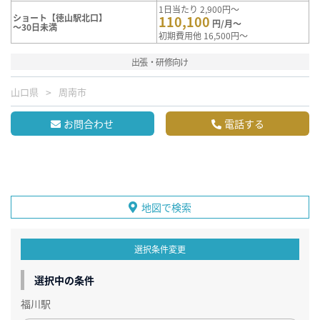
1日当たり 2,900円～
ショート【徳山駅北口】
110,100
円/月～
～30日未満
初期費用他 16,500円～
出張・研修向け
山口県
周南市
お問合わせ
電話する
地図で検索
選択条件変更
選択中の条件
福川駅