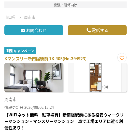
出張・研修向け
山口県
周南市
お問合わせ
電話する
割引キャンペーン
Kマンスリー新南陽駅前 1K-405(No.394923)
お気
に入
り登
録
周南市
情報更新日 2026/08/02 13:24
【WIFIネット無料 駐車場有】新南陽駅前にある格安ウィークリ
ーマンション・マンスリーマンション 車で工場エリアに近く利
便性あり！