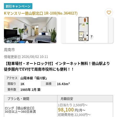
割引キャンペーン
Kマンスリー徳山駅北口 1R-108(No.364027)
お気
に入
り登
録
周南市
情報更新日 2026/08/02 10:11
【駐車場付・オートロック付】インターネット無料！徳山駅より
徒歩圏内でEV付で周南市役所にも便利！！
アクセス
山陽本線「福川駅」
間取り
1K
面積
16.43m²
築年数
1985年 2月 築
プラン名・期間
月額目安
1日当たり 2,500円～
ロング【徳山駅北口】
98,100
円/月～
30日以上～360日未満
初期費用他 22,000円～