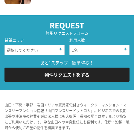
REQUEST
簡単リクエストフォーム
希望エリア
利用人数
あと1ステップ！簡単30秒！
物件リクエストをする
山口・下関・宇部・岩国エリアの家具家電付きウィークリーマンション・マ
ンスリーマンション情報「山口マンスリードットコム」。ビジネスでの長期
出張や連泊時の経費削減に法人様にも大好評！長期の場合はホテルより格安
にご利用いただけます。急な山口への単身赴任にも便利です。住所・沿線・地
図から便利に希望の物件を検索できます。