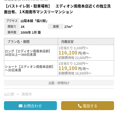
【バストイレ別・駐車場有】 エディオン周南本店近くの独立洗
面台有、１K周南市マンスリーマンション
アクセス
山陽本線「福川駅」
間取り
1K
面積
27m²
築年数
2008年 1月 築
プラン名・期間
月額目安
1日当たり 3,100円～
ロング【エディオン周南本店前】
116,100
円/月～
30日以上～360日未満
初期費用他 22,000円～
1日当たり 3,200円～
ショート【エディオン周南本店前】
119,100
円/月～
～30日未満
初期費用他 16,500円～
出張・研修向け
山口県
周南市
お問合わせ
電話する