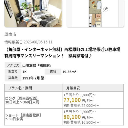
お気
に入
り登
録
周南市
情報更新日 2026/08/05 15:11
【角部屋・インターネット無料】西松原町の工場地帯近い駐車場
有周南市マンスリーマンション！ 家具家電付♪
アクセス
山陽本線「福川駅」
間取り
1K
面積
19.36m²
築年数
1991年 7月 築
プラン名・期間
月額目安
1日当たり 1,800円～
ロング【周南西松原】
77,100
円/月～
30日以上～360日未満
初期費用他 22,000円～
1日当たり 1,900円～
ショート【周南西松原】
80,100
円/月～
～30日未満
初期費用他 16,500円～