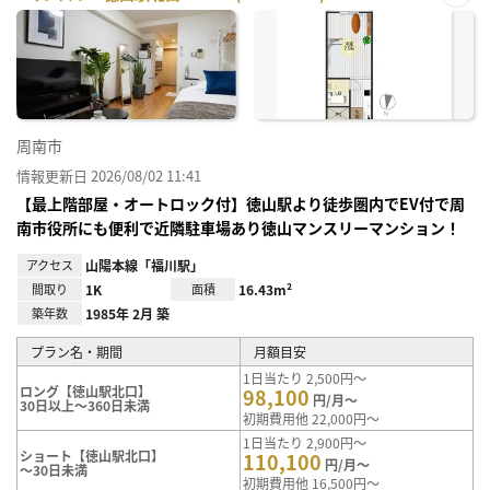
お気
に入
り登
録
周南市
情報更新日 2026/08/02 11:41
【最上階部屋・オートロック付】徳山駅より徒歩圏内でEV付で周
南市役所にも便利で近隣駐車場あり徳山マンスリーマンション！
アクセス
山陽本線「福川駅」
間取り
1K
面積
16.43m²
築年数
1985年 2月 築
プラン名・期間
月額目安
1日当たり 2,500円～
ロング【徳山駅北口】
98,100
円/月～
30日以上～360日未満
初期費用他 22,000円～
1日当たり 2,900円～
ショート【徳山駅北口】
110,100
円/月～
～30日未満
初期費用他 16,500円～