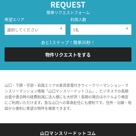
REQUEST
簡単リクエストフォーム
希望エリア
利用人数
あと1ステップ！簡単30秒！
物件リクエストをする
山口・下関・宇部・岩国エリアの家具家電付きウィークリーマンション・マ
ンスリーマンション情報「山口マンスリードットコム」。ビジネスでの長期
出張や連泊時の経費削減に法人様にも大好評！長期の場合はホテルより格安
にご利用いただけます。急な山口への単身赴任にも便利です。住所・沿線・地
図から便利に希望の物件を検索できます。
山口マンスリードットコム