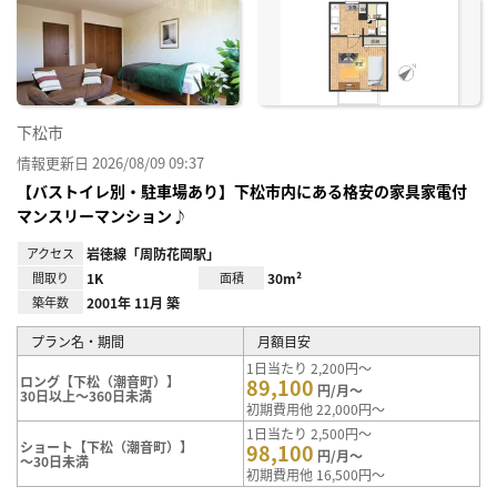
お気
に入
り登
録
下松市
情報更新日 2026/08/09 09:37
【バストイレ別・駐車場あり】下松市内にある格安の家具家電付
マンスリーマンション♪
アクセス
岩徳線「周防花岡駅」
間取り
1K
面積
30m²
築年数
2001年 11月 築
プラン名・期間
月額目安
1日当たり 2,200円～
ロング【下松（潮音町）】
89,100
円/月～
30日以上～360日未満
初期費用他 22,000円～
1日当たり 2,500円～
ショート【下松（潮音町）】
98,100
円/月～
～30日未満
初期費用他 16,500円～