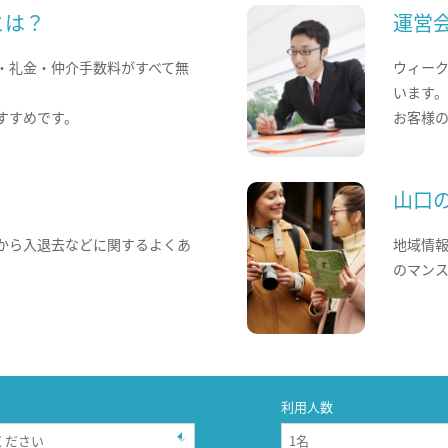
とは？
運営
・礼金・仲介手数料がすべて無
ウィー
います
すすめです。
お客様
山口
から入退去などに関するよくあ
地域情
のマン
利用人数