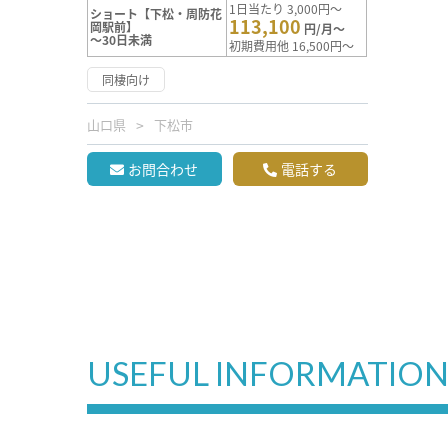
1日当たり 3,000円～
ショート【下松・周防花
113,100
岡駅前】
円/月～
～30日未満
初期費用他 16,500円～
同棲向け
山口県
下松市
お問合わせ
電話する
USEFUL INFORMATIO