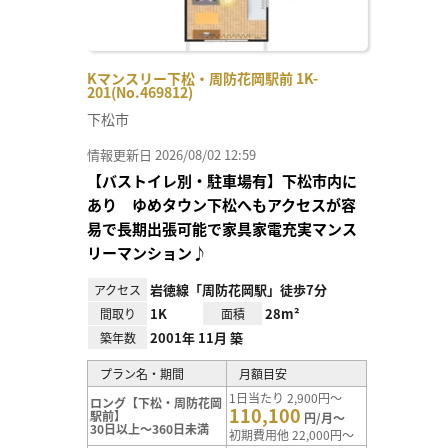
Kマンスリー下松・周防花岡駅前 1K-
201(No.469812)
下松市
情報更新日 2026/08/02 12:59
【バストイレ別・駐車場有】下松市内に
あり ゆめタウン下松へもアクセスが容
易で長期出張可能で家具家電充実マンス
リーマンション♪
岩徳線「周防花岡駅」徒歩7分
アクセス
1K
28m²
間取り
面積
2001年 11月 築
築年数
プラン名・期間
月額目安
1日当たり 2,900円～
ロング【下松・周防花岡
110,100
駅前】
円/月～
30日以上～360日未満
初期費用他 22,000円～