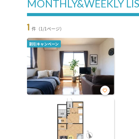
MONTHLY&WEEKLY LI
1
件（1/1ページ）
割引キャンペーン
お気
に入
り登
録