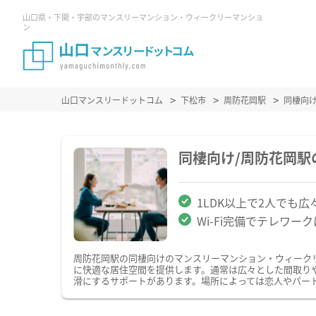
山口県・下関・宇部のマンスリーマンション・ウィークリーマンショ
ン
山口マンスリードットコム
下松市
周防花岡駅
同棲向
同棲向け/周防花岡
1LDK以上で2人でも広
Wi-Fi完備でテレワー
周防花岡駅の同棲向けのマンスリーマンション・ウィーク
に快適な居住空間を提供します。通常は広々とした間取り
滑にするサポートがあります。場所によっては恋人やパー