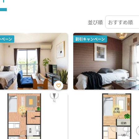
並び順
ンペーン
割引キャンペーン
お気
に入
り登
録