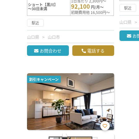
1日当たり 2,300円～
ショート【黒川】
92,100
円/月～
駅近
～30日未満
初期費用他 16,500円～
山口県
駅近
お
山口県
山口市
お問合わせ
電話する
割引キャンペーン
お気
に入