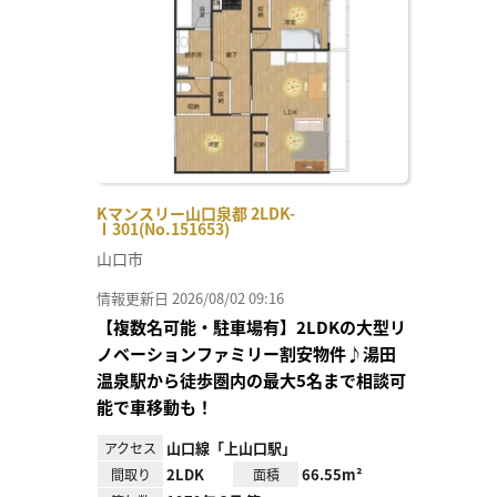
り登
録
Kマンスリー山口泉都 2LDK-
Ⅰ301(No.151653)
山口市
情報更新日 2026/08/02 09:16
【複数名可能・駐車場有】2LDKの大型リ
ノベーションファミリー割安物件♪湯田
温泉駅から徒歩圏内の最大5名まで相談可
能で車移動も！
山口線「上山口駅」
アクセス
2LDK
66.55m²
間取り
面積