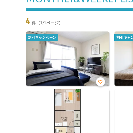
4
件（1/1ページ）
割引キャンペーン
割引キャ
お気
に入
り登
録