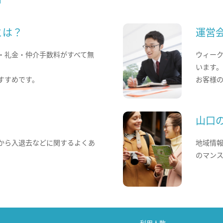
とは？
運営
・礼金・仲介手数料がすべて無
ウィー
います
すすめです。
お客様
山口
から入退去などに関するよくあ
地域情
のマン
利用人数