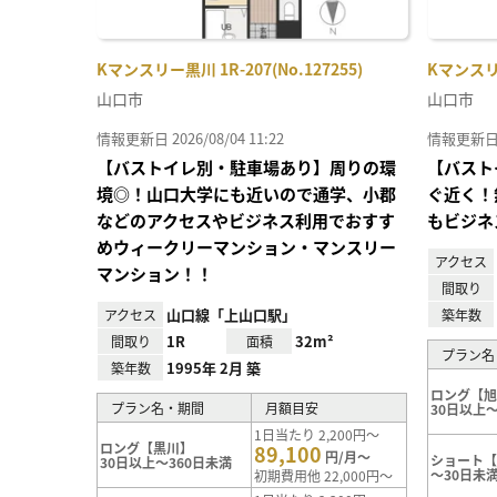
Kマンスリー黒川 1R-207(No.127255)
Kマンスリー
山口市
山口市
情報更新日 2026/08/04 11:22
情報更新日 20
【バストイレ別・駐車場あり】周りの環
【バスト
境◎！山口大学にも近いので通学、小郡
ぐ近く！
などのアクセスやビジネス利用でおすす
もビジネ
めウィークリーマンション・マンスリー
アクセス
マンション！！
間取り
山口線「上山口駅」
アクセス
築年数
1R
32m²
間取り
面積
プラン名
1995年 2月 築
築年数
ロング【
プラン名・期間
月額目安
30日以上～
1日当たり 2,200円～
ロング【黒川】
89,100
円/月～
ショート
30日以上～360日未満
～30日未
初期費用他 22,000円～