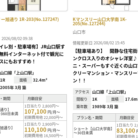
旭通り 1R-203(No.127247)
Kマンスリー山口大学南 1K-
205(No.127244)
山口市
26/08/02 09:38
情報更新日 2026/08/02 15:45
イレ別・駐車場有】JR山口駅す
【駐車場あり】 閑静な住宅街
無料インターネット付で観光に
ンクロス入りのオシャレ洋室♪
スにもおすすめ！
ニ・スーパーもすぐ近くの山口
山口線「上山口駅」
クリーマンション・マンスリー
1R
32.4m²
ン！！
面積
2005年 3月 築
山口線「上山口駅」
アクセス
・期間
月額目安
1K
17.6m
間取り
面積
1日当たり 2,800円～
1989年 3月 築
築年数
旭通り】
107,100
円/月～
360日未満
初期費用他 22,000円～
プラン名・期間
月額目安
1日当たり 2,900円～
1日当たり 2,
【旭通り】
110,100
ショート【山口大学南】
83,100
円/月～
満
～30日未満
初期費用他 16,500円～
初期費用他 1