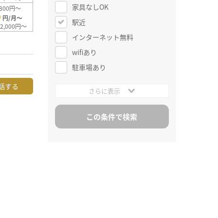
家具なしOK
800円～
0
円/月～
駅近
2,000円～
インターネット無料
wifiあり
駐車場あり
話する
さらに表示