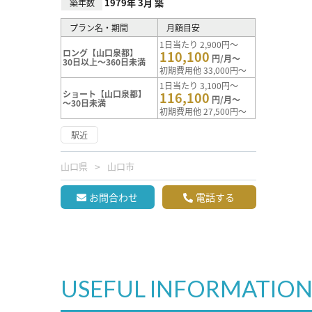
1979年 3月 築
築年数
プラン名・期間
月額目安
1日当たり 2,900円～
ロング【山口泉都】
110,100
円/月～
30日以上～360日未満
初期費用他 33,000円～
1日当たり 3,100円～
ショート【山口泉都】
116,100
円/月～
～30日未満
初期費用他 27,500円～
駅近
山口県
山口市
お問合わせ
電話する
USEFUL INFORMATIO