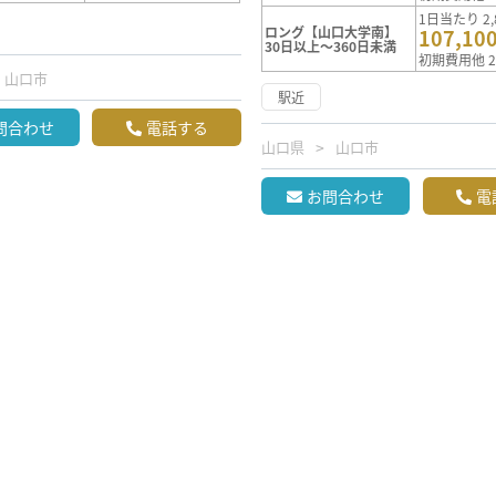
1日当たり 2,
ロング【山口大学南】
107,10
30日以上～360日未満
初期費用他 2
山口市
駅近
問合わせ
電話する
山口県
山口市
お問合わせ
電