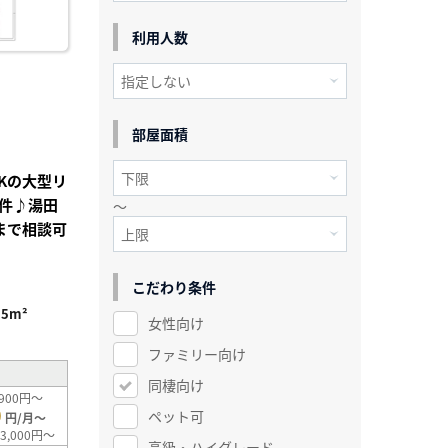
利用人数
部屋面積
Kの大型リ
件♪湯田
～
まで相談可
こだわり条件
55m²
女性向け
ファミリー向け
同棲向け
900円～
0
ペット可
円/月～
3,000円～
高級・ハイグレード