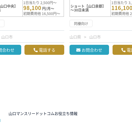
1日当たり 2,500円～
1日当たり 3,
【山口中央】
ショート【山口泉都】
98,100
116,10
円/月～
満
～30日未満
初期費用他 16,500円～
初期費用他 2
け
同棲向け
山口市
山口県
山口市
問合わせ
電話する
お問合わせ
電
N
山口マンスリードットコムお役立ち情報