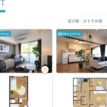
ST
並び順
ンペーン
割引キャンペーン
お気
に入
り登
録