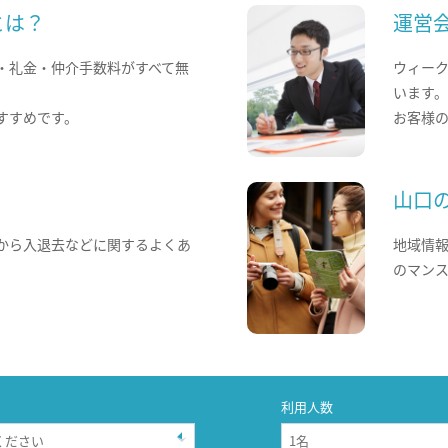
とは？
運営
・礼金・仲介手数料がすべて無
ウィー
います
すすめです。
お客様
山口
から入退去などに関するよくあ
地域情
のマン
利用人数