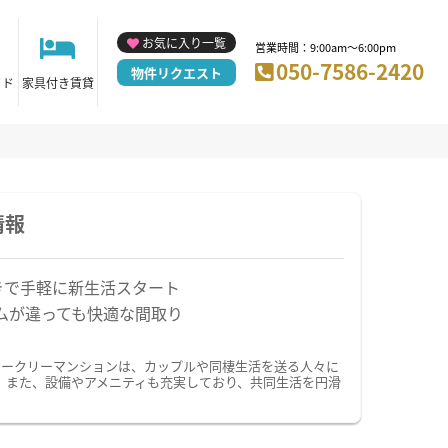
お気に入り一覧
営業時間：9:00am～6:00pm
050-7586-2420
物件リクエスト
イド
家具付き賃貸
情報
きで手軽に新生活スタート
ムが違っても快適な間取り
ィークリーマンションは、カップルや同棲生活を送る人々に
。また、設備やアメニティも充実しており、共同生活を円滑