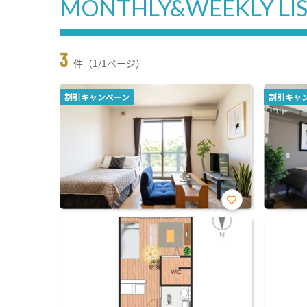
MONTHLY&WEEKLY LI
3
件（1/1ページ）
割引キャンペーン
割引キャ
お気
に入
り登
録