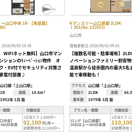
ー山口中央 1R-【角部屋】
Kマンスリー山口泉都 2LDK-
80)
Ⅰ301(No.151653)
山口市
26/08/02 10:38
情報更新日 2026/08/02 09:16
 WIFIネット無料】山口市マン
【複数名可能・駐車場有】2LD
ションのﾘﾉｰﾍﾞｰｼｮﾝ物件 オ
ノベーションファミリー割安物
ク・EV付でセキュリティ対策さ
温泉駅から徒歩圏内の最大5名
家電付部屋♪
能で車移動も！
山口線「上山口駅」
山口線「上山口駅」
アクセス
1R
18.8m²
2LDK
66.
面積
間取り
面積
1992年 1月 築
1979年 3月 築
築年数
・期間
月額目安
プラン名・期間
月額目安
1日当たり 2,300円～
1日当たり 2,
山口中央】
ロング【山口泉都】
92,100
110,10
円/月～
360日未満
30日以上～360日未満
初期費用他 22,000円～
初期費用他 3