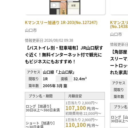
Kマンスリー旭通り 1R-203(No.127247)
Kマンスリ
(No.1438
山口市
山口市
情報更新日 2026/08/02 09:38
情報更新日 20
【バストイレ別・駐車場有】JR山口駅す
【角部屋
ぐ近く！無料インターネット付で観光に
スリーマン
もビジネスにもおすすめ！
ートロッ
山口線「上山口駅」
れた家具
アクセス
1R
32.4m²
間取り
面積
アクセス
2005年 3月 築
築年数
間取り
プラン名・期間
月額目安
築年数
1日当たり 2,800円～
ロング【旭通り】
107,100
プラン名
円/月～
30日以上～360日未満
初期費用他 22,000円～
ロング【
1日当たり 2,900円～
30日以上～
ショート【旭通り】
110,100
円/月～
～30日未満