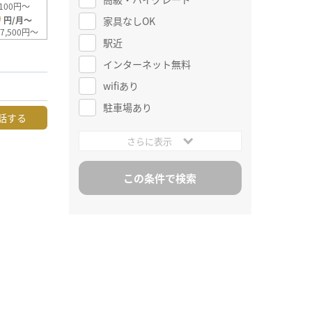
100円～
0
家具なしOK
円/月～
7,500円～
駅近
インターネット無料
wifiあり
駐車場あり
話する
さらに表示