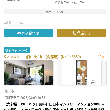
初期費用他 16,500円～
風呂･トイレ別
山口県
山口市
お問合わせ
電話する
割引キャンペーン
Kマンスリー山口中央 1R-【角部屋】(No.143880)
お気
に入
り登
録
山口市
情報更新日 2026/08/09 10:38
【角部屋 WIFIネット無料】山口市マンスリーマンションのﾘﾉｰﾍﾞ
ｰｼｮﾝ物件 オートロック・EV付でセキュリティ対策された家具家