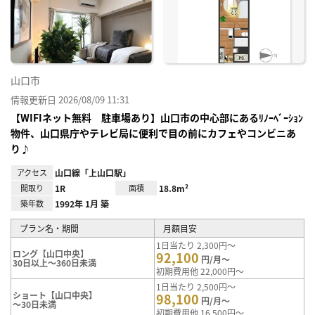
に入
り登
録
山口市
情報更新日 2026/08/09 11:31
【WIFIネット無料 駐車場あり】山口市の中心部にあるﾘﾉｰﾍﾞｰｼｮﾝ
物件、山口県庁やテレビ局に便利で目の前にカフェやコンビニあ
り♪
アクセス
山口線「上山口駅」
間取り
1R
面積
18.8m²
築年数
1992年 1月 築
プラン名・期間
月額目安
1日当たり 2,300円～
ロング【山口中央】
92,100
円/月～
30日以上～360日未満
初期費用他 22,000円～
1日当たり 2,500円～
ショート【山口中央】
98,100
円/月～
～30日未満
初期費用他 16,500円～