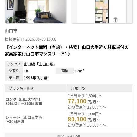
り登
録
山口市
情報更新日 2026/08/09 10:08
【インターネット無料（有線）・格安】山口大学近く駐車場付の
家具家電付山口市マンスリー(^^♪
アクセス
山口線「上山口駅」
間取り
1K
面積
17m²
築年数
1993年 3月 築
プラン名・期間
月額目安
1日当たり 1,800円～
ロング【山口大学西】
77,100
円/月～
30日以上～360日未満
初期費用他 22,000円～
1日当たり 1,900円～
ショート【山口大学西】
80,100
円/月～
～30日未満
初期費用他 16,500円～
風呂･トイレ別