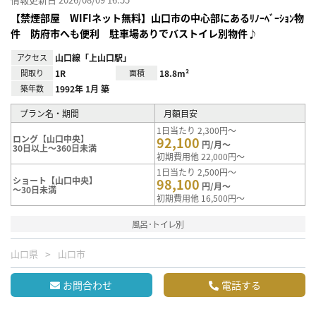
【禁煙部屋 WIFIネット無料】山口市の中心部にあるﾘﾉｰﾍﾞｰｼｮﾝ物
件 防府市へも便利 駐車場ありでバストイレ別物件♪
アクセス
山口線「上山口駅」
間取り
1R
面積
18.8m²
築年数
1992年 1月 築
プラン名・期間
月額目安
1日当たり 2,300円～
ロング【山口中央】
92,100
円/月～
30日以上～360日未満
初期費用他 22,000円～
1日当たり 2,500円～
ショート【山口中央】
98,100
円/月～
～30日未満
初期費用他 16,500円～
風呂･トイレ別
山口県
山口市
お問合わせ
電話する