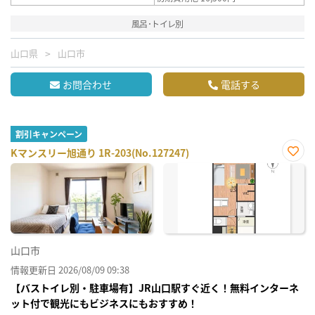
風呂･トイレ別
山口県
山口市
お問合わせ
電話する
割引キャンペーン
Kマンスリー旭通り 1R-203(No.127247)
お気
に入
り登
録
山口市
情報更新日 2026/08/09 09:38
【バストイレ別・駐車場有】JR山口駅すぐ近く！無料インターネ
ット付で観光にもビジネスにもおすすめ！