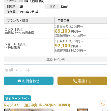
アクセス
山口線「上山口駅」
間取り
1R
面積
32m²
築年数
1995年 2月 築
プラン名・期間
月額目安
1日当たり 2,200円～
ロング【黒川】
89,100
円/月～
30日以上～360日未満
初期費用他 22,000円～
1日当たり 2,300円～
ショート【黒川】
92,100
円/月～
～30日未満
初期費用他 16,500円～
風呂･トイレ別
山口県
山口市
お問合わせ
電話する
割引キャンペーン
Kマンスリー山口中央 1R-202(No.143883)
お気