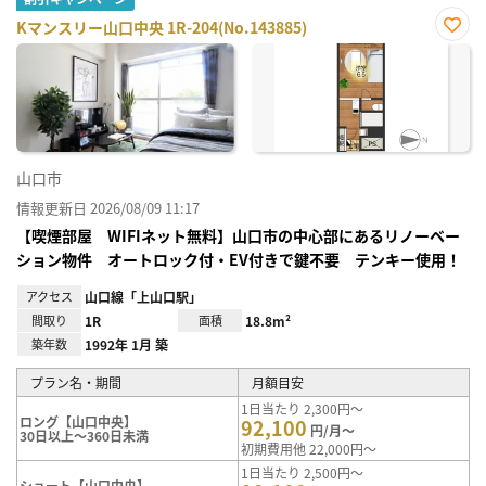
Kマンスリー山口中央 1R-204(No.143885)
お気
に入
り登
録
山口市
情報更新日 2026/08/09 11:17
【喫煙部屋 WIFIネット無料】山口市の中心部にあるリノーベー
ション物件 オートロック付・EV付きで鍵不要 テンキー使用！
アクセス
山口線「上山口駅」
間取り
1R
面積
18.8m²
築年数
1992年 1月 築
プラン名・期間
月額目安
1日当たり 2,300円～
ロング【山口中央】
92,100
円/月～
30日以上～360日未満
初期費用他 22,000円～
1日当たり 2,500円～
ショート【山口中央】