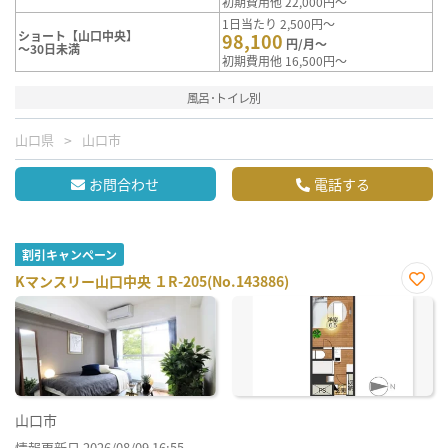
初期費用他 22,000円～
1日当たり 2,500円～
ショート【山口中央】
98,100
円/月～
～30日未満
初期費用他 16,500円～
風呂･トイレ別
山口県
山口市
お問合わせ
電話する
割引キャンペーン
Kマンスリー山口中央 １R-205(No.143886)
お気
に入
り登
録
山口市
情報更新日 2026/08/09 16:55