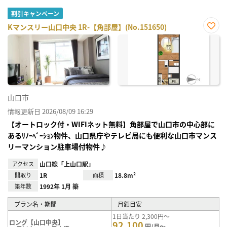
割引キャンペーン
Kマンスリー山口中央 1R-【角部屋】(No.151650)
お気
に入
り登
録
山口市
情報更新日 2026/08/09 16:29
【オートロック付・WIFIネット無料】角部屋で山口市の中心部に
あるﾘﾉｰﾍﾞｰｼｮﾝ物件、山口県庁やテレビ局にも便利な山口市マンス
リーマンション駐車場付物件♪
アクセス
山口線「上山口駅」
間取り
1R
面積
18.8m²
築年数
1992年 1月 築
プラン名・期間
月額目安
1日当たり 2,300円～
ロング【山口中央】
92,100
円/月～