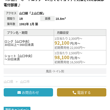
電付部屋♪
アクセス
山口線「上山口駅」
間取り
1R
面積
18.8m²
築年数
1992年 1月 築
プラン名・期間
月額目安
1日当たり 2,300円～
ロング【山口中央】
92,100
円/月～
30日以上～360日未満
初期費用他 22,000円～
1日当たり 2,500円～
ショート【山口中央】
98,100
円/月～
～30日未満
初期費用他 16,500円～
風呂･トイレ別
山口県
山口市
お問合わせ
電話する
割引キャンペーン