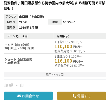
割安物件♪湯田温泉駅から徒歩圏内の最大5名まで相談可能で車移
動も！
アクセス
山口線「上山口駅」
間取り
2LDK
面積
66.55m²
築年数
1979年 3月 築
プラン名・期間
月額目安
1日当たり 2,900円～
ロング【山口泉都】
110,100
円/月～
30日以上～360日未満
初期費用他 33,000円～
1日当たり 3,100円～
ショート【山口泉都】
116,100
円/月～
～30日未満
初期費用他 27,500円～
風呂･トイレ別
山口県
山口市
お問合わせ
電話する