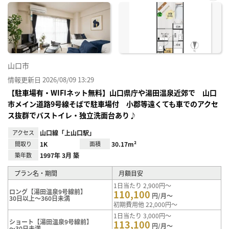
お気
に入
り登
録
山口市
情報更新日 2026/08/09 13:29
【駐車場有・WIFIネット無料】山口県庁や湯田温泉近郊で 山口
市メイン道路9号線そばで駐車場付 小郡等遠くても車でのアクセ
ス抜群でバストイレ・独立洗面台あり♪
アクセス
山口線「上山口駅」
間取り
1K
面積
30.17m²
築年数
1997年 3月 築
プラン名・期間
月額目安
1日当たり 2,900円～
ロング【湯田温泉9号線前】
110,100
円/月～
30日以上～360日未満
初期費用他 22,000円～
1日当たり 3,000円～
ショート【湯田温泉9号線前】
113,100
円/月～
～30日未満