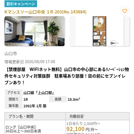
割引キャンペーン
Kマンスリー山口中央 １R-203(No.143884)
お気
に入
り登
録
山口市
情報更新日 2026/08/09 17:08
【禁煙部屋 WIFIネット無料】山口市の中心部にあるﾘﾉｰﾍﾞｰｼｮﾝ物
件セキュリティ対策抜群 駐車場あり部屋！目の前にセブンイレ
ブンあり！
アクセス
山口線「上山口駅」
間取り
1R
面積
18.8m²
築年数
1992年 1月 築
プラン名・期間
月額目安
1日当たり 2,300円～
ロング【山口中央】
92,100
円/月～
30日以上～360日未満