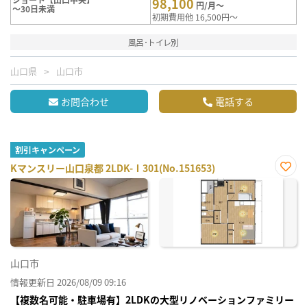
98,100
円/月～
～30日未満
初期費用他 16,500円～
風呂･トイレ別
山口県
山口市
お問合わせ
電話する
割引キャンペーン
Kマンスリー山口泉都 2LDK-Ⅰ301(No.151653)
お気
に入
り登
録
山口市
情報更新日 2026/08/09 09:16
【複数名可能・駐車場有】2LDKの大型リノベーションファミリー