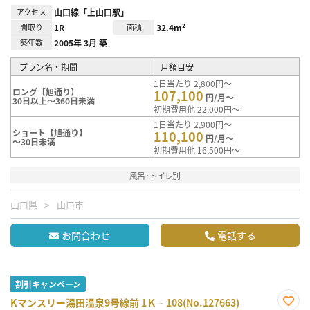
アクセス
山口線「上山口駅」
間取り
1R
面積
32.4m²
築年数
2005年 3月 築
プラン名・期間
月額目安
1日当たり 2,800円～
ロング【旭通り】
107,100
円/月～
30日以上～360日未満
初期費用他 22,000円～
1日当たり 2,900円～
ショート【旭通り】
110,100
円/月～
～30日未満
初期費用他 16,500円～
風呂･トイレ別
山口県
山口市
お問合わせ
電話する
割引キャンペーン
Kマンスリー湯田温泉9号線前 1Ｋ‐108(No.127663)