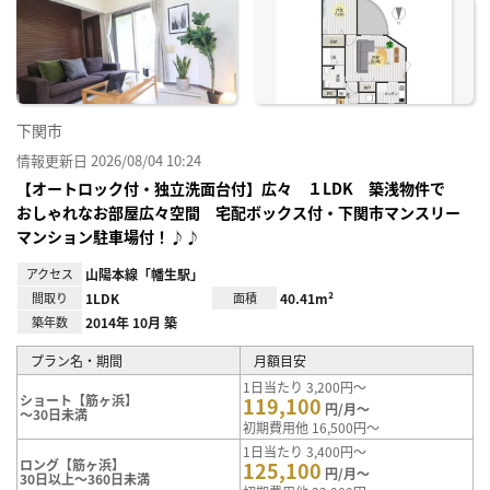
お気
に入
り登
録
下関市
情報更新日 2026/08/04 10:24
【オートロック付・独立洗面台付】広々 １LDK 築浅物件で
おしゃれなお部屋広々空間 宅配ボックス付・下関市マンスリー
マンション駐車場付！♪♪
アクセス
山陽本線「幡生駅」
間取り
1LDK
面積
40.41m²
築年数
2014年 10月 築
プラン名・期間
月額目安
1日当たり 3,200円～
ショート【筋ヶ浜】
119,100
円/月～
～30日未満
初期費用他 16,500円～
1日当たり 3,400円～
ロング【筋ヶ浜】
125,100
円/月～
30日以上～360日未満