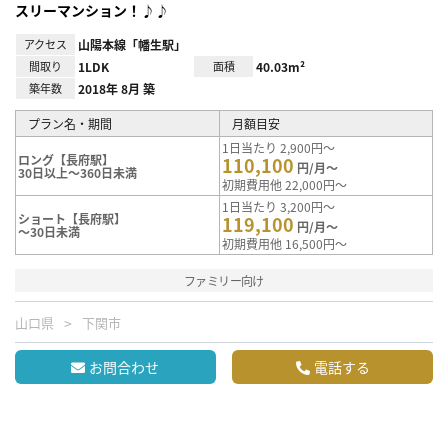
スリーマンション！♪♪
アクセス
山陽本線「幡生駅」
間取り
1LDK
面積
40.03m²
築年数
2018年 8月 築
プラン名・期間
月額目安
1日当たり 2,900円～
ロング【長府駅】
110,100
円/月～
30日以上～360日未満
初期費用他 22,000円～
1日当たり 3,200円～
ショート【長府駅】
119,100
円/月～
～30日未満
初期費用他 16,500円～
ファミリー向け
山口県
下関市
お問合わせ
電話する