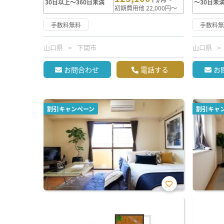
30日以上～360日未満
～30日未
初期費用他 22,000円～
手数料無料
手数料
山口県
下関市
山口県
お問合わせ
電話する
お
割引キャンペーン
割引キャ
お気
に入
り登
録