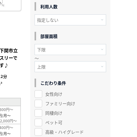
利用人数
部屋面積
下関市立
スリーで
～
す♪
2分
こだわり条件
²
女性向け
ファミリー向け
300円～
同棲向け
円/月～
2,000円～
ペット可
400円～
高級・ハイグレード
円/月～