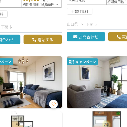
満
初期費用他 1
初期費用他 16,500円～
手数料無料
無料
山口県
下関市
下関市
お問合わせ
電
問合わせ
電話する
ンペーン
割引キャンペーン
お気
に入
り登
録