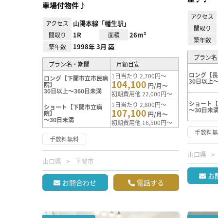
車場付物件♪
アクセス
山陽本線「幡生駅」
アクセス
間取り
1R
26m²
間取り
面積
築年数
1998年 3月 築
築年数
プラン名
プラン名・期間
月額目安
ロング【
1日当たり 2,700円～
ロング【下関市立市民病
30日以上～
104,100
院】
円/月～
30日以上～360日未満
初期費用他 22,000円～
ショート
1日当たり 2,800円～
ショート【下関市立病
～30日未
107,100
院】
円/月～
～30日未満
初期費用他 16,500円～
手数料
手数料無料
山口県
山口県
下関市
お
お問合わせ
電話する