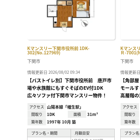
Kマンスリー下関市役所前 1DK-
Kマンス
302(No.127969)
Ｒ-7001(N
下関市
下関市
情報更新日 2026/08/02 09:34
情報更新日 20
【バストイレ別】下関市役所前 唐戸市
【角部屋
場や水族館にもすぐそばのEV付1DK
モールす
広々ソファ付下関市マンスリー物件！
高層階の
山陽本線「幡生駅」
アクセス
アクセス
1DK
31m²
間取り
面積
間取り
1997年 10月 築
築年数
築年数
プラン名・期間
月額目安
プラン名