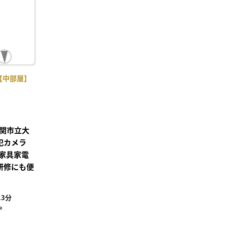
【中部屋】
関市立大
犯カメラ
家具家電
研修にも便
3分
²