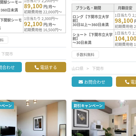
1日当たり 2,200円～
下関駅シーモー
89,100
円/月～
プラン名・期間
月額目安
360日未満
初期費用他 22,000円～
1日当たり 2,
ロング【下関市立大学
1日当たり 2,300円～
98,100
【下関駅シーモ
前】
92,100
円/月～
30日以上～360日未満
初期費用他 2
満
初期費用他 16,500円～
1日当たり 2,
ショート【下関市立大学
104,10
前】
無料
～30日未満
初期費用他 1
下関市
手数料無料
問合わせ
電話する
山口県
下関市
お問合わせ
電
ンペーン
割引キャンペーン