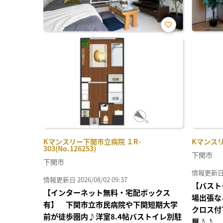
お気
に入
り登
録
Kマンスリー下関市立病院 １R-
Kマンスリー
303(No.126253)
下関市
下関市
情報更新日 20
情報更新日 2026/08/02 09:37
【バスト
【インターネット無料・宅配ボックス
場出張な
有】 下関市立市民病院や下関短期大学
クロス付
前が徒歩圏内♪洋室8.4帖バストイレ別駐
屋♪♪