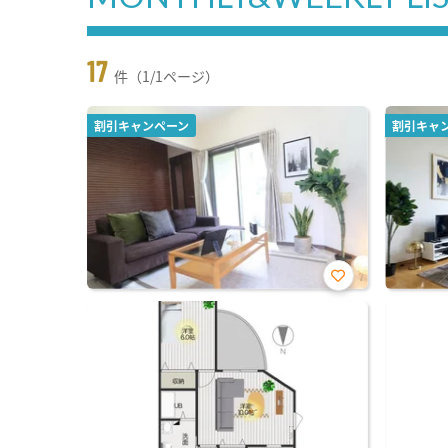
17
件（1/1ページ）
割引キャンペーン
割引キャ
お気
に入
り登
録