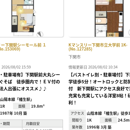
リー下関駅シーモール前 １
Kマンスリー下関市立大学前 1K-
o.153069)
(No.127285)
下関市
26/08/02 15:59
情報更新日 2026/08/02 10:34
・駐車場有】下関駅前大丸シー
【バストイレ別・駐車場付】下
ぐそば 徒歩圏内で！ＥＶ付の
学徒歩5分！オートロックと防
法人出張にオススメ♪♪
付 新下関駅にアクセス良好で
充実も充実している洋室8帖！
山陽本線「幡生駅」
利！
1R
19.8m²
面積
1987年 10月 築
山陰本線「幡生駅」徒歩1
アクセス
1K
24.5m
間取り
面積
・期間
月額目安
1996年 3月 築
築年数