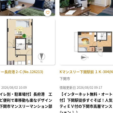
お気
に入
り登
録
長府港 2-Ｃ(No.126213)
Kマンスリー下関駅前 １Ｋ-304(No.
下関市
26/08/02 10:09
情報更新日 2026/08/02 09:17
イレ別・駐車場付】長府港 工
【インターネット無料・オート
ど便利で車移動も楽なデザイン
付】下関駅徒歩すぐそば！人気
下関市マンスリーマンション部
ティＥＶ付の下関市高層マンス
ション♪♪