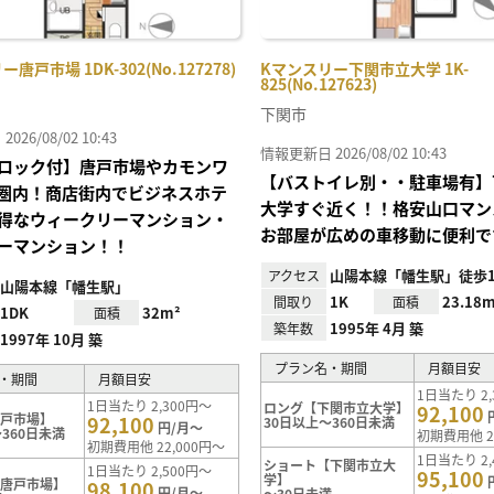
唐戸市場 1DK-302(No.127278)
Kマンスリー下関市立大学 1K-
825(No.127623)
下関市
26/08/02 10:43
情報更新日 2026/08/02 10:43
ロック付】唐戸市場やカモンワ
【バストイレ別・・駐車場有】
圏内！商店街内でビジネスホテ
大学すぐ近く！！格安山口マン
得なウィークリーマンション・
お部屋が広めの車移動に便利で
ーマンション！！
山陽本線「幡生駅」徒歩1
アクセス
山陽本線「幡生駅」
1K
23.18m
間取り
面積
1DK
32m²
面積
1995年 4月 築
築年数
1997年 10月 築
プラン名・期間
月額目安
・期間
月額目安
1日当たり 2,
1日当たり 2,300円～
ロング【下関市立大学】
92,100
唐戸市場】
92,100
30日以上～360日未満
円/月～
360日未満
初期費用他 2
初期費用他 22,000円～
1日当たり 2,
ショート【下関市立大
1日当たり 2,500円～
95,100
学】
【唐戸市場】
98,100
円/月～
～30日未満