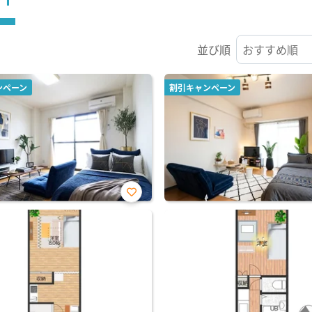
並び順
ンペーン
割引キャンペーン
お気
に入
り登
録