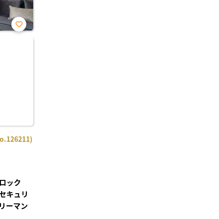
お気
に入
り登
録
126211)
ロック
セキュリ
リーマン