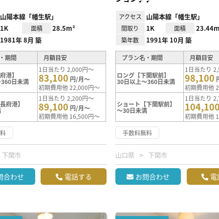
山陽本線「幡生駅」
山陽本線「幡生駅」
アクセス
1K
28.5m²
1K
23.44m
面積
間取り
面積
1981年 8月 築
1991年 10月 築
築年数
・期間
月額目安
プラン名・期間
月額目安
1日当たり 2,000円～
1日当たり 2,
長府港】
ロング【下関駅前】
83,100
98,100
円/月～
360日未満
30日以上～360日未満
初期費用他 22,000円～
初期費用他 2
1日当たり 2,200円～
1日当たり 2,
【長府港】
ショート【下関駅前】
89,100
104,10
円/月～
満
～30日未満
初期費用他 16,500円～
初期費用他 1
無料
手数料無料
下関市
山口県
下関市
問合わせ
電話する
お問合わせ
電