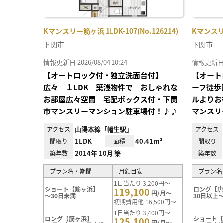
Kマンスリー筋ヶ浜 1LDK-107(No.126214)
Kマンスリー
下関市
下関市
情報更新日 2026/08/04 10:24
情報更新日 20
【オートロック付・独立洗面台付】
【オート
広々 １LDK 築浅物件で おしゃれな
ーフ徒歩
お部屋広々空間 宅配ボックス付・下関
ルよりお
市マンスリーマンション駐車場付！♪♪
マンスリ
山陽本線「幡生駅」
アクセス
アクセス
1LDK
40.41m²
間取り
面積
間取り
2014年 10月 築
築年数
築年数
プラン名・期間
月額目安
プラン名
1日当たり 3,200円～
ショート【筋ヶ浜】
ロング【
119,100
円/月～
～30日未満
30日以上～
初期費用他 16,500円～
1日当たり 3,400円～
ロング【筋ヶ浜】
ショート
125,100
円/月～