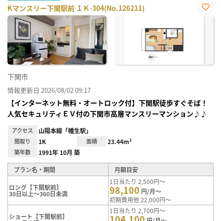
Kマンスリー下関駅前 １Ｋ-304(No.126211)
お気
に入
り登
録
下関市
情報更新日 2026/08/02 09:17
【インターネット無料・オートロック付】下関駅徒歩すぐそば！
人気セキュリティＥＶ付の下関市高層マンスリーマンション♪♪
アクセス
山陽本線「幡生駅」
間取り
1K
面積
23.44m²
築年数
1991年 10月 築
プラン名・期間
月額目安
1日当たり 2,500円～
ロング【下関駅前】
98,100
円/月～
30日以上～360日未満
初期費用他 22,000円～
1日当たり 2,700円～
ショート【下関駅前】
104,100
円/月～