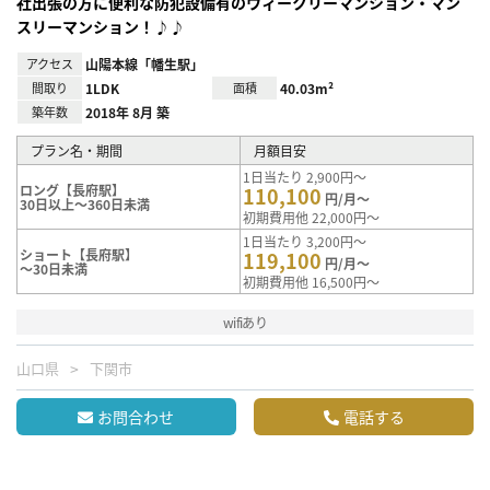
社出張の方に便利な防犯設備有のウィークリーマンション・マン
スリーマンション！♪♪
アクセス
山陽本線「幡生駅」
間取り
1LDK
面積
40.03m²
築年数
2018年 8月 築
プラン名・期間
月額目安
1日当たり 2,900円～
ロング【長府駅】
110,100
円/月～
30日以上～360日未満
初期費用他 22,000円～
1日当たり 3,200円～
ショート【長府駅】
119,100
円/月～
～30日未満
初期費用他 16,500円～
wifiあり
山口県
下関市
お問合わせ
電話する