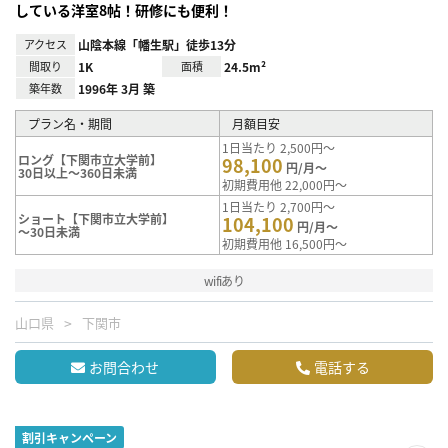
している洋室8帖！研修にも便利！
アクセス
山陰本線「幡生駅」徒歩13分
間取り
1K
面積
24.5m²
築年数
1996年 3月 築
プラン名・期間
月額目安
1日当たり 2,500円～
ロング【下関市立大学前】
98,100
円/月～
30日以上～360日未満
初期費用他 22,000円～
1日当たり 2,700円～
ショート【下関市立大学前】
104,100
円/月～
～30日未満
初期費用他 16,500円～
wifiあり
山口県
下関市
お問合わせ
電話する
割引キャンペーン