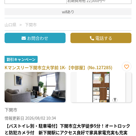
初期費用他 22,000円～
wifiあり
山口県
下関市
お問合わせ
電話する
割引キャンペーン
Kマンスリー下関市立大学前 1K-【中部屋】(No.127285)
お気
に入
り登
録
下関市
情報更新日 2026/08/02 10:34
【バストイレ別・駐車場付】下関市立大学徒歩5分！オートロック
と防犯カメラ付 新下関駅にアクセス良好で家具家電充実も充実