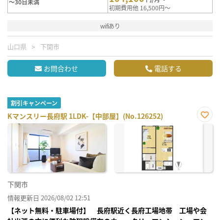
～30日未満
初期費用他 16,500円～
wifiあり
山口県
下関市
お問合わせ
電話する
割引キャンペーン
Kマンスリー長府駅 1LDK-【中部屋】(No.126252)
お気
に入
り登
録
下関市
情報更新日 2026/08/02 12:51
【ネット無料・駐車場付】 長府駅近く長府工場地帯 工場や会