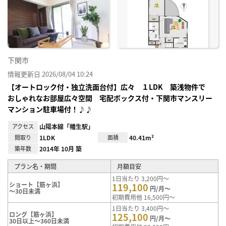
お気
に入
り登
録
下関市
情報更新日 2026/08/04 10:24
【オートロック付・独立洗面台付】広々 １LDK 築浅物件で
おしゃれなお部屋広々空間 宅配ボックス付・下関市マンスリー
マンション駐車場付！♪♪
アクセス
山陽本線「幡生駅」
間取り
1LDK
面積
40.41m²
築年数
2014年 10月 築
プラン名・期間
月額目安
1日当たり 3,200円～
ショート【筋ヶ浜】
119,100
円/月～
～30日未満
初期費用他 16,500円～
1日当たり 3,400円～
ロング【筋ヶ浜】
125,100
円/月～
30日以上～360日未満