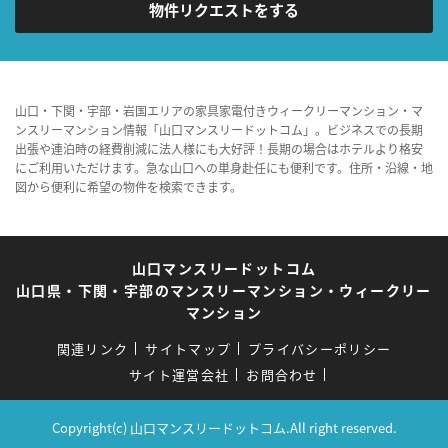
物件リクエストをする
山口・下関・宇部・岩国エリアの家具家電付きウィークリーマンション・マ
ンスリーマンション情報「山口マンスリードットコム」。ビジネスでの長期
出張や連泊時の経費削減に法人様にも大好評！長期の場合はホテルより格安
にご利用いただけます。急な山口への単身赴任にも便利です。住所・沿線・地
図から便利に希望の物件を検索できます。
山口マンスリードットコム
山口県・下関・宇部のマンスリーマンション・ウィークリー
マンション
関連リンク
サイトマップ
プライバシーポリシー
サイト運営会社
お問合わせ
Copyright(c) 山口マンスリードットコム.All right reserved.