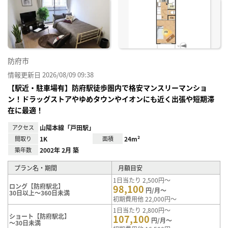
お気
に入
り登
録
防府市
情報更新日 2026/08/09 09:38
【駅近・駐車場有】防府駅徒歩圏内で格安マンスリーマンショ
ン！ドラッグストアやゆめタウンやイオンにも近く出張や短期滞
在に最適！
アクセス
山陽本線「戸田駅」
間取り
1K
面積
24m²
築年数
2002年 2月 築
プラン名・期間
月額目安
1日当たり 2,500円～
ロング【防府駅北】
98,100
円/月～
30日以上～360日未満
初期費用他 22,000円～
1日当たり 2,800円～
ショート【防府駅北】
107,100
円/月～
～30日未満