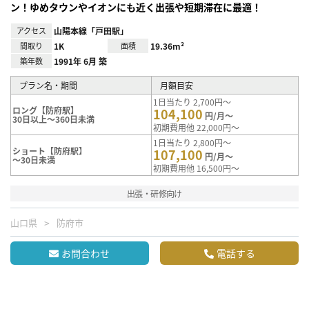
ン！ゆめタウンやイオンにも近く出張や短期滞在に最適！
アクセス
山陽本線「戸田駅」
間取り
1K
面積
19.36m²
築年数
1991年 6月 築
プラン名・期間
月額目安
1日当たり 2,700円～
ロング【防府駅】
104,100
円/月～
30日以上～360日未満
初期費用他 22,000円～
1日当たり 2,800円～
ショート【防府駅】
107,100
円/月～
～30日未満
初期費用他 16,500円～
出張・研修向け
山口県
防府市
お問合わせ
電話する