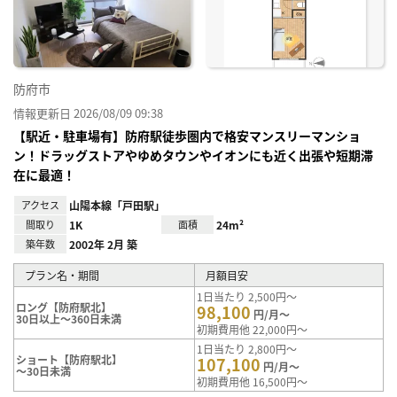
り登
録
防府市
情報更新日 2026/08/09 09:38
【駅近・駐車場有】防府駅徒歩圏内で格安マンスリーマンショ
ン！ドラッグストアやゆめタウンやイオンにも近く出張や短期滞
在に最適！
アクセス
山陽本線「戸田駅」
間取り
1K
面積
24m²
築年数
2002年 2月 築
プラン名・期間
月額目安
1日当たり 2,500円～
ロング【防府駅北】
98,100
円/月～
30日以上～360日未満
初期費用他 22,000円～
1日当たり 2,800円～
ショート【防府駅北】
107,100
円/月～
～30日未満
初期費用他 16,500円～