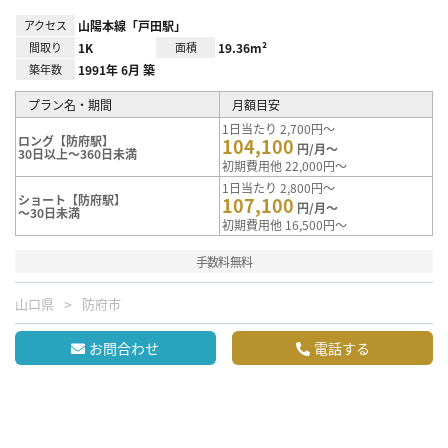
アクセス
山陽本線「戸田駅」
間取り
1K
面積
19.36m²
築年数
1991年 6月 築
プラン名・期間
月額目安
1日当たり 2,700円～
ロング【防府駅】
104,100
円/月～
30日以上～360日未満
初期費用他 22,000円～
1日当たり 2,800円～
ショート【防府駅】
107,100
円/月～
～30日未満
初期費用他 16,500円～
手数料無料
山口県
防府市
お問合わせ
電話する