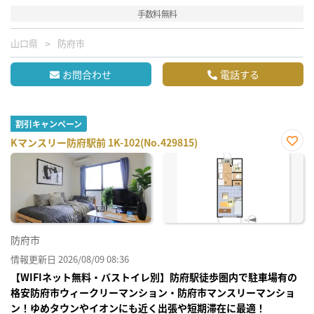
手数料無料
山口県
防府市
お問合わせ
電話する
割引キャンペーン
Kマンスリー防府駅前 1K-102(No.429815)
お気
に入
り登
録
防府市
情報更新日 2026/08/09 08:36
【WIFIネット無料・バストイレ別】防府駅徒歩圏内で駐車場有の
格安防府市ウィークリーマンション・防府市マンスリーマンショ
ン！ゆめタウンやイオンにも近く出張や短期滞在に最適！