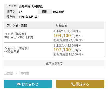
アクセス
山陽本線「戸田駅」
間取り
1K
面積
19.36m²
築年数
1991年 6月 築
プラン名・期間
月額目安
1日当たり 2,700円～
ロング【防府駅】
104,100
円/月～
30日以上～360日未満
初期費用他 22,000円～
1日当たり 2,800円～
ショート【防府駅】
107,100
円/月～
～30日未満
初期費用他 16,500円～
空気清浄機付
山口県
防府市
お問合わせ
電話する