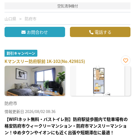
空気清浄機付
山口県
防府市
お問合わせ
電話する
割引キャンペーン
Kマンスリー防府駅前 1K-102(No.429815)
お気
に入
り登
録
防府市
情報更新日 2026/08/02 08:36
【WIFIネット無料・バストイレ別】防府駅徒歩圏内で駐車場有の
格安防府市ウィークリーマンション・防府市マンスリーマンショ
ン！ゆめタウンやイオンにも近く出張や短期滞在に最適！