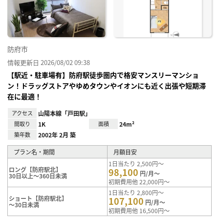
り登
録
防府市
情報更新日 2026/08/02 09:38
【駅近・駐車場有】防府駅徒歩圏内で格安マンスリーマンショ
ン！ドラッグストアやゆめタウンやイオンにも近く出張や短期滞
在に最適！
アクセス
山陽本線「戸田駅」
間取り
1K
面積
24m²
築年数
2002年 2月 築
プラン名・期間
月額目安
1日当たり 2,500円～
ロング【防府駅北】
98,100
円/月～
30日以上～360日未満
初期費用他 22,000円～
1日当たり 2,800円～
ショート【防府駅北】
107,100
円/月～
～30日未満
初期費用他 16,500円～