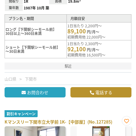
間取り
1R
面積
19.8m²
築年数
1987年 10月 築
プラン名・期間
月額目安
1日当たり 2,200円～
ロング【下関駅シーモール前】
89,100
円/月～
30日以上～360日未満
初期費用他 22,000円～
1日当たり 2,300円～
ショート【下関駅シーモール前】
92,100
円/月～
～30日未満
初期費用他 16,500円～
駅近
山口県
下関市
お問合わせ
電話する
割引キャンペーン
Kマンスリー下関市立大学前 1K-【中部屋】(No.127285)
お気
に入