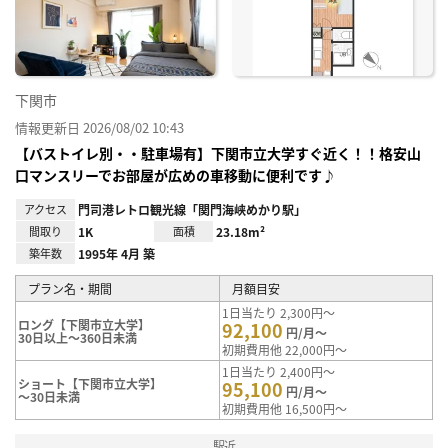
り登
録
下関市
情報更新日 2026/08/02 10:43
【バストイレ別・・駐車場有】下関市立大学すぐ近く！！格安山
口マンスリーでお部屋が広めの車移動に便利です♪
アクセス
門司港レトロ観光線「関門海峡めかり駅」
間取り
1K
面積
23.18m²
築年数
1995年 4月 築
プラン名・期間
月額目安
1日当たり 2,300円～
ロング【下関市立大学】
92,100
円/月～
30日以上～360日未満
初期費用他 22,000円～
1日当たり 2,400円～
ショート【下関市立大学】
95,100
円/月～
～30日未満
初期費用他 16,500円～
駅近