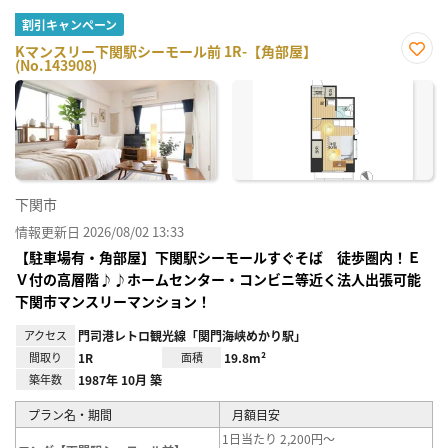
割引キャンペーン
Kマンスリー下関駅シーモール前 1R-【角部屋】
(No.143908)
お気
に入
り登
録
下関市
情報更新日 2026/08/02 13:33
【駐車場有・角部屋】下関駅シーモールすぐそば 徒歩圏内！Ｅ
Ｖ付の高層階♪♪ホームセンター・コンビニ等近く法人出張可能
下関市マンスリーマンション！
アクセス
門司港レトロ観光線「関門海峡めかり駅」
間取り
1R
面積
19.8m²
築年数
1987年 10月 築
プラン名・期間
月額目安
1日当たり 2,200円～