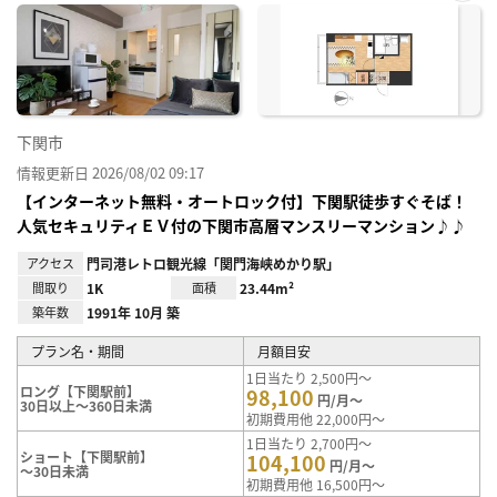
お気
に入
り登
録
下関市
情報更新日 2026/08/02 09:17
【インターネット無料・オートロック付】下関駅徒歩すぐそば！
人気セキュリティＥＶ付の下関市高層マンスリーマンション♪♪
アクセス
門司港レトロ観光線「関門海峡めかり駅」
間取り
1K
面積
23.44m²
築年数
1991年 10月 築
プラン名・期間
月額目安
1日当たり 2,500円～
ロング【下関駅前】
98,100
円/月～
30日以上～360日未満
初期費用他 22,000円～
1日当たり 2,700円～
ショート【下関駅前】
104,100
円/月～
～30日未満
初期費用他 16,500円～