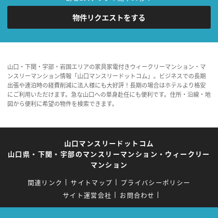
物件リクエストをする
山口・下関・宇部・岩国エリアの家具家電付きウィークリーマンション・マ
ンスリーマンション情報「山口マンスリードットコム」。ビジネスでの長期
出張や連泊時の経費削減に法人様にも大好評！長期の場合はホテルより格安
にご利用いただけます。急な山口への単身赴任にも便利です。住所・沿線・地
図から便利に希望の物件を検索できます。
山口マンスリードットコム
山口県・下関・宇部のマンスリーマンション・ウィークリー
マンション
関連リンク
サイトマップ
プライバシーポリシー
サイト運営会社
お問合わせ