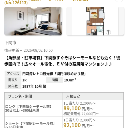
(No.126113)
お気
に入
り登
録
下関市
情報更新日 2026/08/02 10:50
【角部屋・駐車場有】下関駅すぐそばシーモールなども近く！徒
歩圏内で！広々オール電化、ＥＶ付の高層階マンション♪♪
アクセス
門司港レトロ観光線「関門海峡めかり駅」
間取り
1R
面積
19.8m²
築年数
1987年 10月 築
プラン名・期間
月額目安
1日当たり 2,200円～
ロング【下関駅シーモール前】
89,100
円/月～
30日以上～360日未満
初期費用他 22,000円～
1日当たり 2,300円～
ショート【下関駅シーモール前】
92,100
円/月～
～30日未満