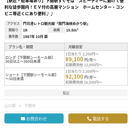
【駅近・駐車場あり】下関駅すぐそば スピーディーに動けて便
利な徒歩圏内！ＥＶ付の高層マンション ホームセンター・コン
ビニ等近くにあり便利♪♪
アクセス
門司港レトロ観光線「関門海峡めかり駅」
間取り
1R
面積
19.8m²
築年数
1987年 10月 築
プラン名・期間
月額目安
1日当たり 2,200円～
ロング【下関駅シーモール前】
89,100
円/月～
30日以上～360日未満
初期費用他 22,000円～
1日当たり 2,300円～
ショート【下関駅シーモール前】
92,100
円/月～
～30日未満
初期費用他 16,500円～
駅近
山口県
下関市
お問合わせ
電話する