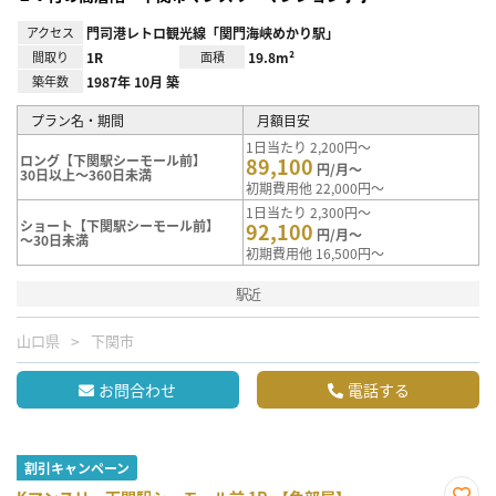
アクセス
門司港レトロ観光線「関門海峡めかり駅」
間取り
1R
面積
19.8m²
築年数
1987年 10月 築
プラン名・期間
月額目安
1日当たり 2,200円～
ロング【下関駅シーモール前】
89,100
円/月～
30日以上～360日未満
初期費用他 22,000円～
1日当たり 2,300円～
ショート【下関駅シーモール前】
92,100
円/月～
～30日未満
初期費用他 16,500円～
駅近
山口県
下関市
お問合わせ
電話する
割引キャンペーン