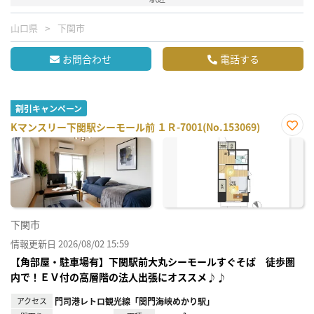
山口県
下関市
お問合わせ
電話する
割引キャンペーン
Kマンスリー下関駅シーモール前 １Ｒ-7001(No.153069)
お気
に入
り登
録
下関市
情報更新日 2026/08/02 15:59
【角部屋・駐車場有】下関駅前大丸シーモールすぐそば 徒歩圏
内で！ＥＶ付の高層階の法人出張にオススメ♪♪
アクセス
門司港レトロ観光線「関門海峡めかり駅」