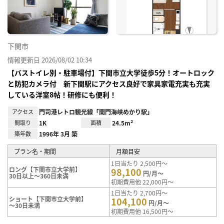
り登
録
下関市
情報更新日 2026/08/02 10:34
【バストイレ別・駐車場付】下関市立大学徒歩5分！オートロック
と防犯カメラ付 新下関駅にアクセス良好で家具家電充実も充実
している洋室8帖！研修にも便利！
アクセス
門司港レトロ観光線「関門海峡めかり駅」
間取り
1K
面積
24.5m²
築年数
1996年 3月 築
プラン名・期間
月額目安
1日当たり 2,500円～
ロング【下関市立大学前】
98,100
円/月～
30日以上～360日未満
初期費用他 22,000円～
1日当たり 2,700円～
ショート【下関市立大学前】
104,100
円/月～
～30日未満
初期費用他 16,500円～