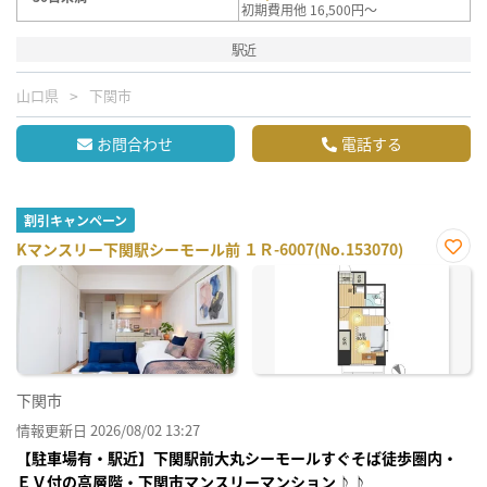
初期費用他 16,500円～
駅近
山口県
下関市
お問合わせ
電話する
割引キャンペーン
Kマンスリー下関駅シーモール前 １Ｒ-6007(No.153070)
お気
に入
り登
録
下関市
情報更新日 2026/08/02 13:27
【駐車場有・駅近】下関駅前大丸シーモールすぐそば徒歩圏内・
ＥＶ付の高層階・下関市マンスリーマンション♪♪