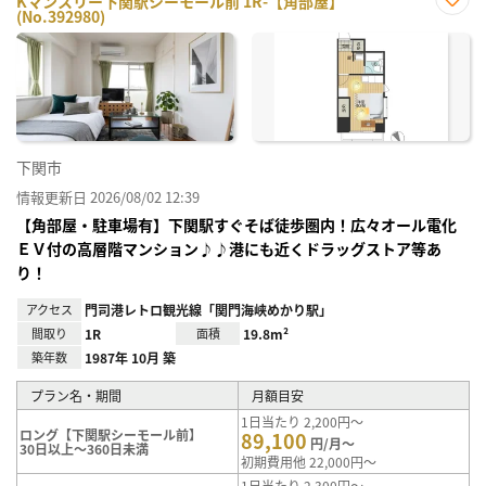
Kマンスリー下関駅シーモール前 1R-【角部屋】
(No.392980)
お気
に入
り登
録
下関市
情報更新日 2026/08/02 12:39
【角部屋・駐車場有】下関駅すぐそば徒歩圏内！広々オール電化
ＥＶ付の高層階マンション♪♪港にも近くドラッグストア等あ
り！
アクセス
門司港レトロ観光線「関門海峡めかり駅」
間取り
1R
面積
19.8m²
築年数
1987年 10月 築
プラン名・期間
月額目安
1日当たり 2,200円～
ロング【下関駅シーモール前】
89,100
円/月～
30日以上～360日未満
初期費用他 22,000円～
1日当たり 2,300円～