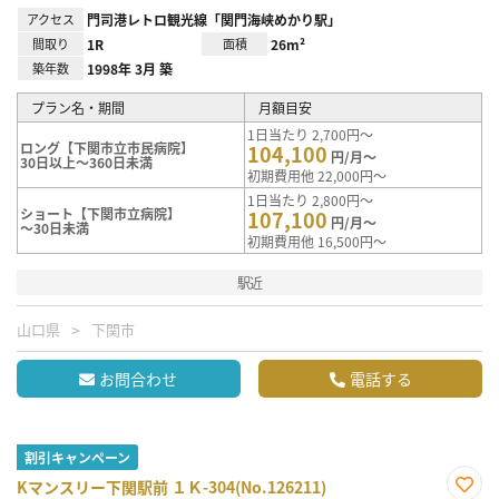
アクセス
門司港レトロ観光線「関門海峡めかり駅」
間取り
1R
面積
26m²
築年数
1998年 3月 築
プラン名・期間
月額目安
1日当たり 2,700円～
ロング【下関市立市民病院】
104,100
円/月～
30日以上～360日未満
初期費用他 22,000円～
1日当たり 2,800円～
ショート【下関市立病院】
107,100
円/月～
～30日未満
初期費用他 16,500円～
駅近
山口県
下関市
お問合わせ
電話する
割引キャンペーン
Kマンスリー下関駅前 １Ｋ-304(No.126211)