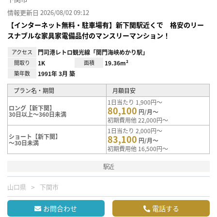
情報更新日 2026/08/02 09:12
【インターネット無料・駐車場有】新下関駅近くで 格安のリー
スナブルな家具家電備品付のマンスリーマンション！
アクセス
門司港レトロ観光線「関門海峡めかり駅」
間取り
1K
面積
19.36m²
築年数
1991年 3月 築
プラン名・期間
月額目安
1日当たり 1,900円～
ロング【新下関】
80,100
円/月～
30日以上～360日未満
初期費用他 22,000円～
1日当たり 2,000円～
ショート【新下関】
83,100
円/月～
～30日未満
初期費用他 16,500円～
駅近
山口県
下関市
お問合わせ
電話する