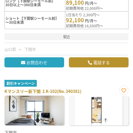
ロング【下関駅シーモール前】
89,100
円/月～
30日以上～360日未満
初期費用他 22,000円～
1日当たり 2,300円～
ショート【下関駅シーモール前】
92,100
円/月～
～30日未満
初期費用他 16,500円～
駅近
山口県
下関市
お問合わせ
電話する
割引キャンペーン
Kマンスリー新下関 １K-102(No.340381)
お気
に入
り登
録
下関市