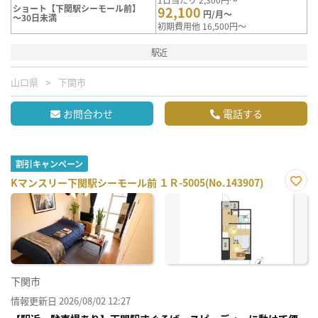
ショート【下関駅シーモール前】
92,100
円/月～
～30日未満
初期費用他 16,500円～
駅近
山口県
下関市
お問合わせ
電話する
割引キャンペーン
Kマンスリー下関駅シーモール前 １Ｒ-5005(No.143907)
お気
に入
り登
録
下関市
情報更新日 2026/08/02 12:27