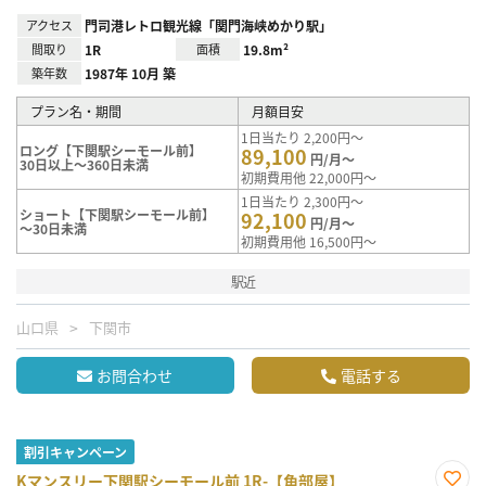
アクセス
門司港レトロ観光線「関門海峡めかり駅」
間取り
1R
面積
19.8m²
築年数
1987年 10月 築
プラン名・期間
月額目安
1日当たり 2,200円～
ロング【下関駅シーモール前】
89,100
円/月～
30日以上～360日未満
初期費用他 22,000円～
1日当たり 2,300円～
ショート【下関駅シーモール前】
92,100
円/月～
～30日未満
初期費用他 16,500円～
駅近
山口県
下関市
お問合わせ
電話する
割引キャンペーン
Kマンスリー下関駅シーモール前 1R-【角部屋】