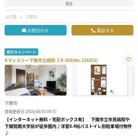
駅近
山口県
下関市
お問合わせ
電話する
割引キャンペーン
Kマンスリー下関市立病院 １R-303(No.126253)
お気
に入
り登
録
下関市
情報更新日 2026/08/02 09:37
【インターネット無料・宅配ボックス有】 下関市立市民病院や
下関短期大学前が徒歩圏内♪洋室8.4帖バストイレ別駐車場付物件
♪