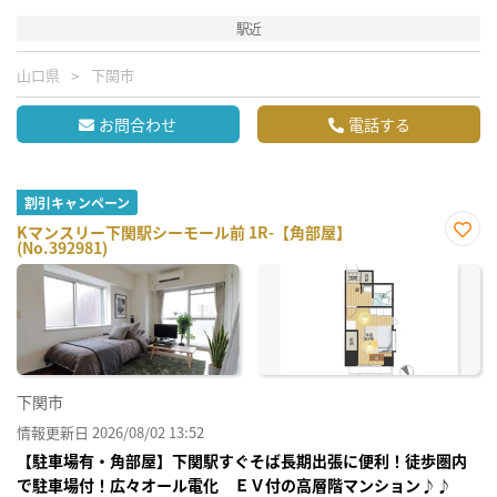
駅近
山口県
下関市
お問合わせ
電話する
割引キャンペーン
Kマンスリー下関駅シーモール前 1R-【角部屋】
(No.392981)
お気
に入
り登
録
下関市
情報更新日 2026/08/02 13:52
【駐車場有・角部屋】下関駅すぐそば長期出張に便利！徒歩圏内
で駐車場付！広々オール電化 ＥＶ付の高層階マンション♪♪