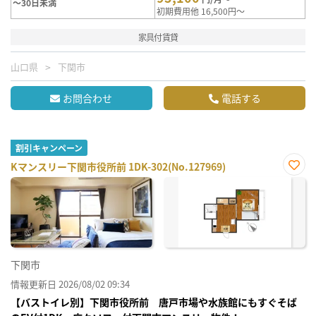
～30日未満
初期費用他 16,500円～
家具付賃貸
山口県
下関市
お問合わせ
電話する
割引キャンペーン
Kマンスリー下関市役所前 1DK-302(No.127969)
お気
に入
り登
録
下関市
情報更新日 2026/08/02 09:34
【バストイレ別】下関市役所前 唐戸市場や水族館にもすぐそば