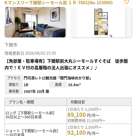
Kマンスリー下関駅シーモール前 １Ｒ-7001(No.153069)
お気
に入
り登
録
下関市
情報更新日 2026/08/02 15:59
【角部屋・駐車場有】下関駅前大丸シーモールすぐそば 徒歩圏
内で！ＥＶ付の高層階の法人出張にオススメ♪♪
アクセス
門司港レトロ観光線「関門海峡めかり駅」
間取り
1R
面積
19.8m²
築年数
1987年 10月 築
プラン名・期間
月額目安
1日当たり 2,200円～
ロング【下関駅シーモール前】
89,100
円/月～
30日以上～360日未満
初期費用他 22,000円～
1日当たり 2,300円～
ショート【下関駅シーモール前】
92,100
円/月～
～30日未満