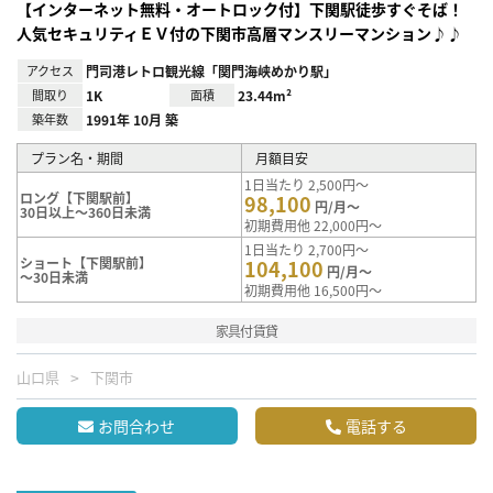
【インターネット無料・オートロック付】下関駅徒歩すぐそば！
人気セキュリティＥＶ付の下関市高層マンスリーマンション♪♪
アクセス
門司港レトロ観光線「関門海峡めかり駅」
間取り
1K
面積
23.44m²
築年数
1991年 10月 築
プラン名・期間
月額目安
1日当たり 2,500円～
ロング【下関駅前】
98,100
円/月～
30日以上～360日未満
初期費用他 22,000円～
1日当たり 2,700円～
ショート【下関駅前】
104,100
円/月～
～30日未満
初期費用他 16,500円～
家具付賃貸
山口県
下関市
お問合わせ
電話する