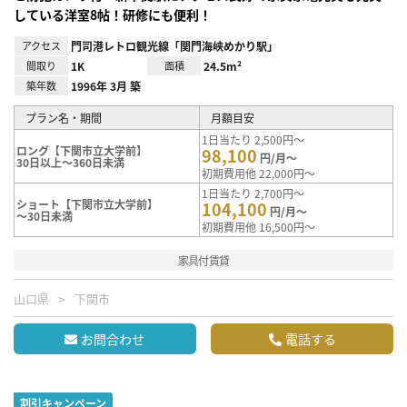
している洋室8帖！研修にも便利！
アクセス
門司港レトロ観光線「関門海峡めかり駅」
間取り
1K
面積
24.5m²
築年数
1996年 3月 築
プラン名・期間
月額目安
1日当たり 2,500円～
ロング【下関市立大学前】
98,100
円/月～
30日以上～360日未満
初期費用他 22,000円～
1日当たり 2,700円～
ショート【下関市立大学前】
104,100
円/月～
～30日未満
初期費用他 16,500円～
家具付賃貸
山口県
下関市
お問合わせ
電話する
割引キャンペーン