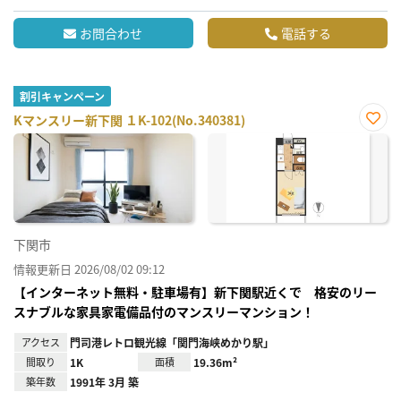
お問合わせ
電話する
割引キャンペーン
Kマンスリー新下関 １K-102(No.340381)
お気
に入
り登
録
下関市
情報更新日 2026/08/02 09:12
【インターネット無料・駐車場有】新下関駅近くで 格安のリー
スナブルな家具家電備品付のマンスリーマンション！
アクセス
門司港レトロ観光線「関門海峡めかり駅」
間取り
1K
面積
19.36m²
築年数
1991年 3月 築