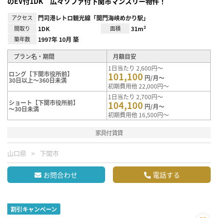
のEV付1DK 広々ソファ付下関市マンスリー物件！
アクセス
門司港レトロ観光線「関門海峡めかり駅」
間取り
1DK
面積
31m²
築年数
1997年 10月 築
プラン名・期間
月額目安
1日当たり 2,600円～
ロング【下関市役所前】
101,100
円/月～
30日以上～360日未満
初期費用他 22,000円～
1日当たり 2,700円～
ショート【下関市役所前】
104,100
円/月～
～30日未満
初期費用他 16,500円～
家具付賃貸
山口県
下関市
お問合わせ
電話する
割引キャンペーン