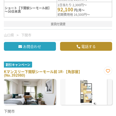
1日当たり 2,300円～
ショート【下関駅シーモール前】
92,100
円/月～
～30日未満
初期費用他 16,500円～
家具付賃貸
山口県
下関市
お問合わせ
電話する
割引キャンペーン
Kマンスリー下関駅シーモール前 1R-【角部屋】
(No.392980)
お気
に入
り登
録
下関市