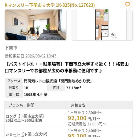
Kマンスリー下関市立大学 1K-825(No.127623)
お気
に入
り登
録
下関市
情報更新日 2026/08/02 10:43
【バストイレ別・・駐車場有】下関市立大学すぐ近く！！格安山
口マンスリーでお部屋が広めの車移動に便利です♪
アクセス
門司港レトロ観光線「関門海峡めかり駅」
間取り
1K
面積
23.18m²
築年数
1995年 4月 築
プラン名・期間
月額目安
1日当たり 2,300円～
ロング【下関市立大学】
92,100
円/月～
30日以上～360日未満
初期費用他 22,000円～
1日当たり 2,400円～
ショート【下関市立大学】
95,100
円/月～