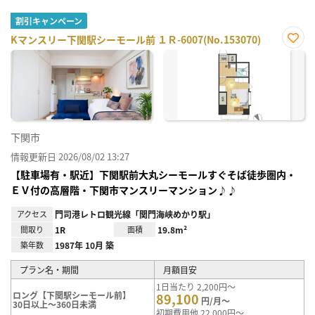
割引キャンペーン
Kマンスリー下関駅シーモール前 １Ｒ-6007(No.153070)
お気
に入
り登
録
下関市
情報更新日 2026/08/02 13:27
【駐車場有・駅近】下関駅前大丸シーモールすぐそば徒歩圏内・
ＥＶ付の高層階・下関市マンスリーマンション♪♪
アクセス
門司港レトロ観光線「関門海峡めかり駅」
間取り
1R
面積
19.8m²
築年数
1987年 10月 築
プラン名・期間
月額目安
1日当たり 2,200円～
ロング【下関駅シーモール前】
89,100
円/月～
30日以上～360日未満
初期費用他 22,000円～