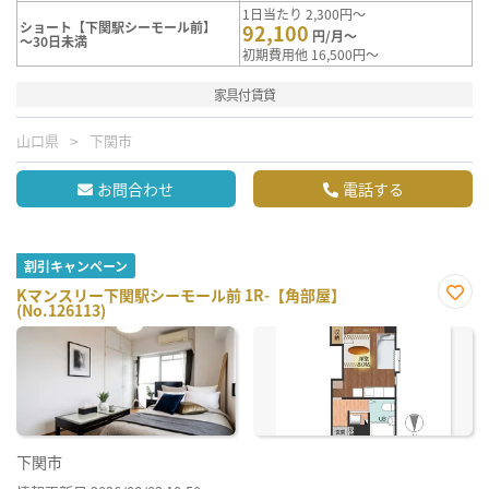
1日当たり 2,300円～
ショート【下関駅シーモール前】
92,100
円/月～
～30日未満
初期費用他 16,500円～
家具付賃貸
山口県
下関市
お問合わせ
電話する
割引キャンペーン
Kマンスリー下関駅シーモール前 1R-【角部屋】
(No.126113)
お気
に入
り登
録
下関市