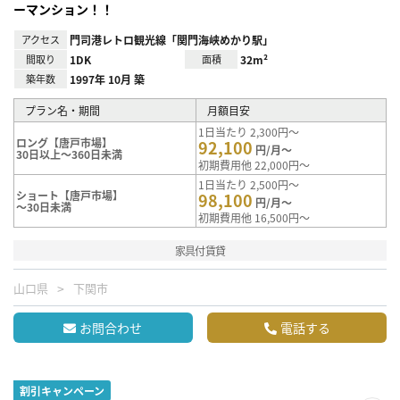
ーマンション！！
アクセス
門司港レトロ観光線「関門海峡めかり駅」
間取り
1DK
面積
32m²
築年数
1997年 10月 築
プラン名・期間
月額目安
1日当たり 2,300円～
ロング【唐戸市場】
92,100
円/月～
30日以上～360日未満
初期費用他 22,000円～
1日当たり 2,500円～
ショート【唐戸市場】
98,100
円/月～
～30日未満
初期費用他 16,500円～
家具付賃貸
山口県
下関市
お問合わせ
電話する
割引キャンペーン