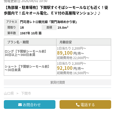
情報更新日 2026/08/02 10:50
【角部屋・駐車場有】下関駅すぐそばシーモールなども近く！徒
歩圏内で！広々オール電化、ＥＶ付の高層階マンション♪♪
アクセス
門司港レトロ観光線「関門海峡めかり駅」
間取り
1R
面積
19.8m²
築年数
1987年 10月 築
プラン名・期間
月額目安
1日当たり 2,200円～
ロング【下関駅シーモール前】
89,100
円/月～
30日以上～360日未満
初期費用他 22,000円～
1日当たり 2,300円～
ショート【下関駅シーモール前】
92,100
円/月～
～30日未満
初期費用他 16,500円～
家具付賃貸
山口県
下関市
お問合わせ
電話する