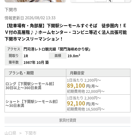
下関市
情報更新日 2026/08/02 13:33
【駐車場有・角部屋】下関駅シーモールすぐそば 徒歩圏内！Ｅ
Ｖ付の高層階♪♪ホームセンター・コンビニ等近く法人出張可能
下関市マンスリーマンション！
アクセス
門司港レトロ観光線「関門海峡めかり駅」
間取り
1R
面積
19.8m²
築年数
1987年 10月 築
プラン名・期間
月額目安
1日当たり 2,200円～
ロング【下関駅シーモール前】
89,100
円/月～
30日以上～360日未満
初期費用他 22,000円～
1日当たり 2,300円～
ショート【下関駅シーモール前】
92,100
円/月～
～30日未満
初期費用他 16,500円～
家具付賃貸
山口県
下関市