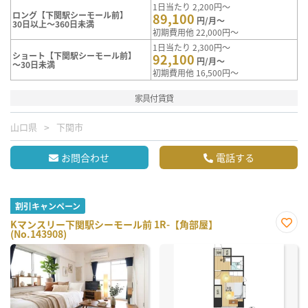
1日当たり 2,200円～
ロング【下関駅シーモール前】
89,100
円/月～
30日以上～360日未満
初期費用他 22,000円～
1日当たり 2,300円～
ショート【下関駅シーモール前】
92,100
円/月～
～30日未満
初期費用他 16,500円～
家具付賃貸
山口県
下関市
お問合わせ
電話する
割引キャンペーン
Kマンスリー下関駅シーモール前 1R-【角部屋】
(No.143908)
お気
に入
り登
録