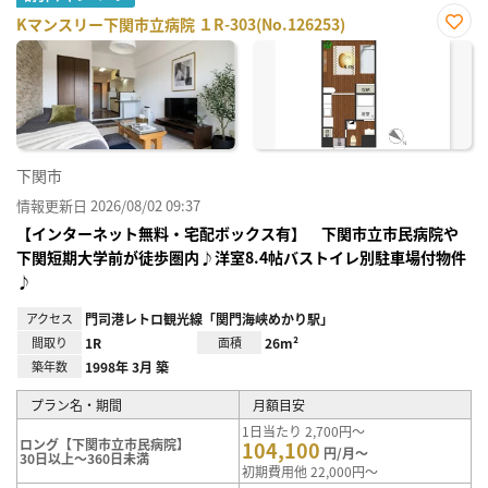
Kマンスリー下関市立病院 １R-303(No.126253)
お気
に入
り登
録
下関市
情報更新日 2026/08/02 09:37
【インターネット無料・宅配ボックス有】 下関市立市民病院や
下関短期大学前が徒歩圏内♪洋室8.4帖バストイレ別駐車場付物件
♪
アクセス
門司港レトロ観光線「関門海峡めかり駅」
間取り
1R
面積
26m²
築年数
1998年 3月 築
プラン名・期間
月額目安
1日当たり 2,700円～
ロング【下関市立市民病院】
104,100
円/月～
30日以上～360日未満
初期費用他 22,000円～