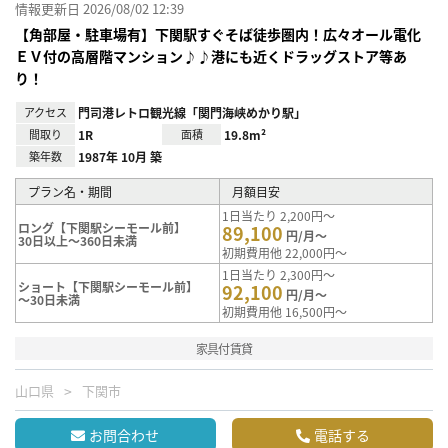
情報更新日 2026/08/02 12:39
【角部屋・駐車場有】下関駅すぐそば徒歩圏内！広々オール電化
ＥＶ付の高層階マンション♪♪港にも近くドラッグストア等あ
り！
アクセス
門司港レトロ観光線「関門海峡めかり駅」
間取り
1R
面積
19.8m²
築年数
1987年 10月 築
プラン名・期間
月額目安
1日当たり 2,200円～
ロング【下関駅シーモール前】
89,100
円/月～
30日以上～360日未満
初期費用他 22,000円～
1日当たり 2,300円～
ショート【下関駅シーモール前】
92,100
円/月～
～30日未満
初期費用他 16,500円～
家具付賃貸
山口県
下関市
お問合わせ
電話する