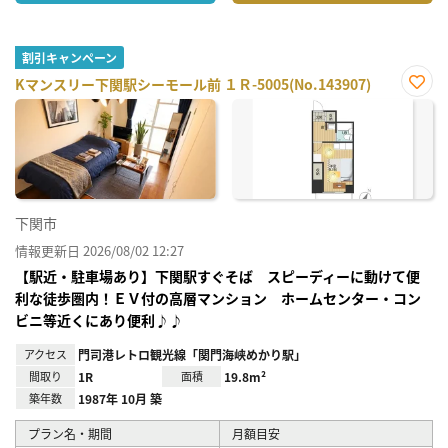
割引キャンペーン
Kマンスリー下関駅シーモール前 １Ｒ-5005(No.143907)
お気
に入
り登
録
下関市
情報更新日 2026/08/02 12:27
【駅近・駐車場あり】下関駅すぐそば スピーディーに動けて便
利な徒歩圏内！ＥＶ付の高層マンション ホームセンター・コン
ビニ等近くにあり便利♪♪
アクセス
門司港レトロ観光線「関門海峡めかり駅」
間取り
1R
面積
19.8m²
築年数
1987年 10月 築
プラン名・期間
月額目安