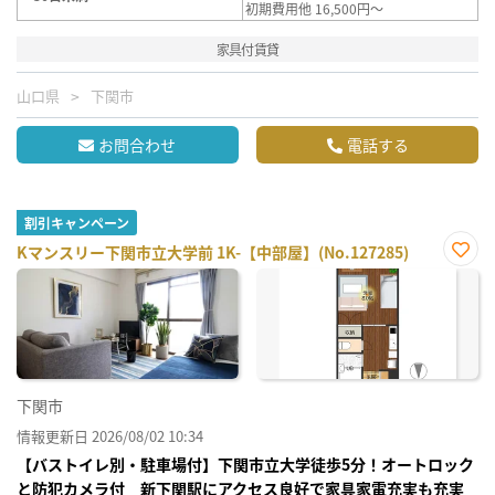
初期費用他 16,500円～
家具付賃貸
山口県
下関市
お問合わせ
電話する
割引キャンペーン
Kマンスリー下関市立大学前 1K-【中部屋】(No.127285)
お気
に入
り登
録
下関市
情報更新日 2026/08/02 10:34
【バストイレ別・駐車場付】下関市立大学徒歩5分！オートロック
と防犯カメラ付 新下関駅にアクセス良好で家具家電充実も充実