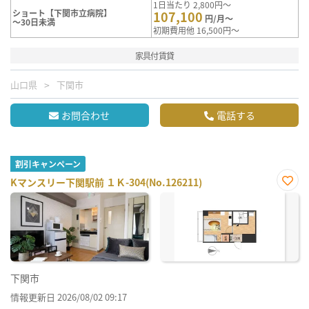
1日当たり 2,800円～
ショート【下関市立病院】
107,100
円/月～
～30日未満
初期費用他 16,500円～
家具付賃貸
山口県
下関市
お問合わせ
電話する
割引キャンペーン
Kマンスリー下関駅前 １Ｋ-304(No.126211)
お気
に入
り登
録
下関市
情報更新日 2026/08/02 09:17