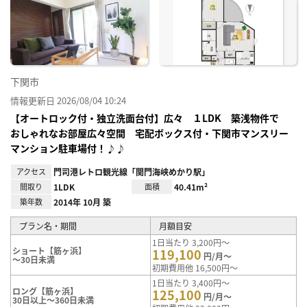
お気
に入
り登
録
下関市
情報更新日 2026/08/04 10:24
【オートロック付・独立洗面台付】広々 １LDK 築浅物件で
おしゃれなお部屋広々空間 宅配ボックス付・下関市マンスリー
マンション駐車場付！♪♪
アクセス
門司港レトロ観光線「関門海峡めかり駅」
間取り
1LDK
面積
40.41m²
築年数
2014年 10月 築
プラン名・期間
月額目安
1日当たり 3,200円～
ショート【筋ヶ浜】
119,100
円/月～
～30日未満
初期費用他 16,500円～
1日当たり 3,400円～
ロング【筋ヶ浜】
125,100
円/月～
30日以上～360日未満