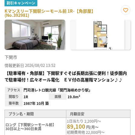
割引キャンペーン
Kマンスリー下関駅シーモール前 1R-【角部屋】
(No.392981)
お気
に入
り登
録
下関市
情報更新日 2026/08/02 13:52
【駐車場有・角部屋】下関駅すぐそば長期出張に便利！徒歩圏内
で駐車場付！広々オール電化 ＥＶ付の高層階マンション♪♪
アクセス
門司港レトロ観光線「関門海峡めかり駅」
間取り
1R
面積
19.8m²
築年数
1987年 10月 築
プラン名・期間
月額目安
1日当たり 2,200円～
ロング【下関駅シーモール前】
89,100
円/月～
30日以上～360日未満
初期費用他 22,000円～