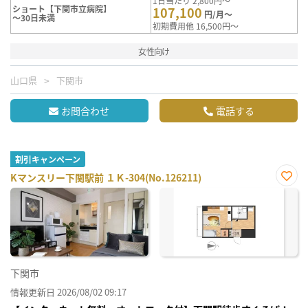
1日当たり 2,800円～
ショート【下関市立病院】
107,100
円/月～
～30日未満
初期費用他 16,500円～
女性向け
山口県
下関市
お問合わせ
電話する
割引キャンペーン
Kマンスリー下関駅前 １Ｋ-304(No.126211)
お気
に入
り登
録
下関市
情報更新日 2026/08/02 09:17