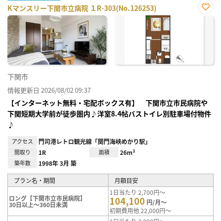
Kマンスリー下関市立病院 １R-303(No.126253)
お気
に入
り登
録
下関市
情報更新日 2026/08/02 09:37
【インターネット無料・宅配ボックス有】 下関市立市民病院や
下関短期大学前が徒歩圏内♪洋室8.4帖バストイレ別駐車場付物件
♪
アクセス
門司港レトロ観光線「関門海峡めかり駅」
間取り
1R
面積
26m²
築年数
1998年 3月 築
プラン名・期間
月額目安
1日当たり 2,700円～
ロング【下関市立市民病院】
104,100
円/月～
30日以上～360日未満
初期費用他 22,000円～