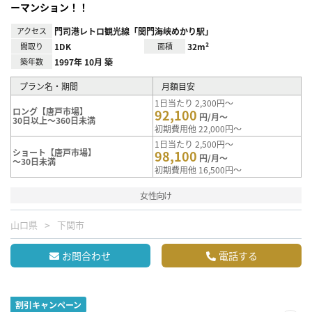
ーマンション！！
アクセス
門司港レトロ観光線「関門海峡めかり駅」
間取り
1DK
面積
32m²
築年数
1997年 10月 築
プラン名・期間
月額目安
1日当たり 2,300円～
ロング【唐戸市場】
92,100
円/月～
30日以上～360日未満
初期費用他 22,000円～
1日当たり 2,500円～
ショート【唐戸市場】
98,100
円/月～
～30日未満
初期費用他 16,500円～
女性向け
山口県
下関市
お問合わせ
電話する
割引キャンペーン