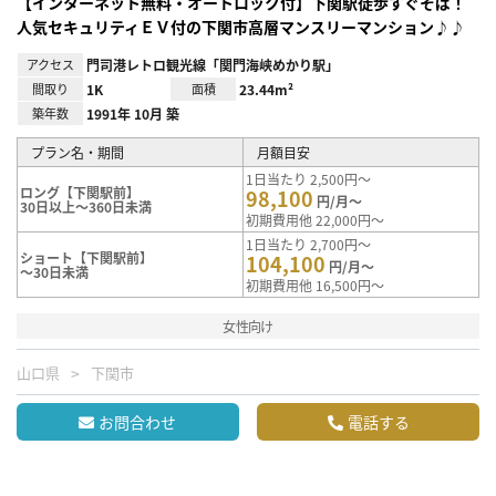
【インターネット無料・オートロック付】下関駅徒歩すぐそば！
人気セキュリティＥＶ付の下関市高層マンスリーマンション♪♪
アクセス
門司港レトロ観光線「関門海峡めかり駅」
間取り
1K
面積
23.44m²
築年数
1991年 10月 築
プラン名・期間
月額目安
1日当たり 2,500円～
ロング【下関駅前】
98,100
円/月～
30日以上～360日未満
初期費用他 22,000円～
1日当たり 2,700円～
ショート【下関駅前】
104,100
円/月～
～30日未満
初期費用他 16,500円～
女性向け
山口県
下関市
お問合わせ
電話する