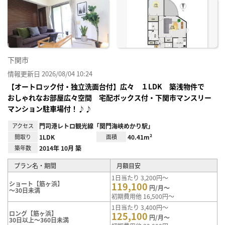
お気
に入
り登
録
下関市
情報更新日 2026/08/04 10:24
【オートロック付・独立洗面台付】広々 １LDK 築浅物件で
おしゃれなお部屋広々空間 宅配ボックス付・下関市マンスリー
マンション駐車場付！♪♪
アクセス
門司港レトロ観光線「関門海峡めかり駅」
間取り
1LDK
面積
40.41m²
築年数
2014年 10月 築
プラン名・期間
月額目安
1日当たり 3,200円～
ショート【筋ヶ浜】
119,100
円/月～
～30日未満
初期費用他 16,500円～
1日当たり 3,400円～
ロング【筋ヶ浜】
125,100
円/月～
30日以上～360日未満