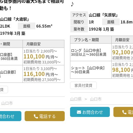
ら徒歩圏内の最大5名まで相談可
♪
動も！
山口線「矢原駅」
アクセス
山口線「大歳駅」
1R
18.8m
間取り
面積
2LDK
66.55m²
面積
1992年 1月 築
築年数
1979年 3月 築
プラン名・期間
月額目安
・期間
月額目安
1日当たり 2,
ロング【山口中央】
92,100
1日当たり 2,900円～
30日以上～360日未満
山口泉都】
110,100
円/月～
初期費用他 2
360日未満
初期費用他 33,000円～
1日当たり 2,
ショート【山口中央】
98,100
1日当たり 3,100円～
～30日未満
【山口泉都】
116,100
円/月～
初期費用他 1
満
初期費用他 27,500円～
家具付賃貸
賃貸
山口県
山口市
山口市
お問合わせ
電
問合わせ
電話する