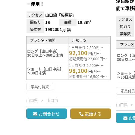
温泉駅か
ー使用！
能で車移
山口線「矢原駅」
アクセス
アクセス
1R
18.8m²
間取り
面積
間取り
1992年 1月 築
築年数
築年数
プラン名・期間
月額目安
プラン名
1日当たり 2,300円～
ロング【山口中央】
92,100
円/月～
30日以上～360日未満
ロング【
初期費用他 22,000円～
30日以上～
1日当たり 2,500円～
ショート【山口中央】
98,100
円/月～
～30日未満
ショート
初期費用他 16,500円～
～30日未
家具付賃貸
家具付
山口県
山口市
山口県
お問合わせ
電話する
お