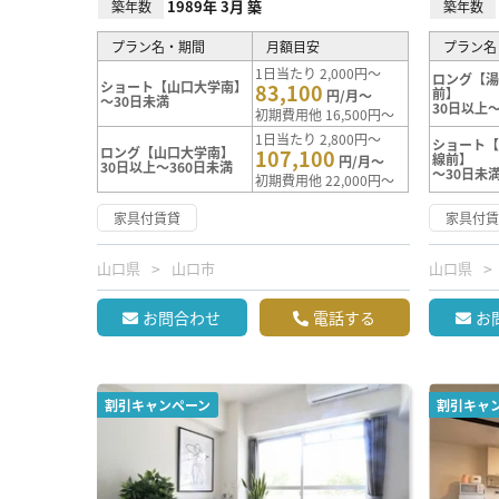
1989年 3月 築
築年数
築年数
プラン名・期間
月額目安
プラン名
1日当たり 2,000円～
ロング【湯
ショート【山口大学南】
83,100
前】
円/月～
～30日未満
30日以上～
初期費用他 16,500円～
1日当たり 2,800円～
ショート【
ロング【山口大学南】
107,100
線前】
円/月～
30日以上～360日未満
～30日未
初期費用他 22,000円～
家具付賃貸
家具付
山口県
山口市
山口県
お問合わせ
電話する
お
割引キャンペーン
割引キャ