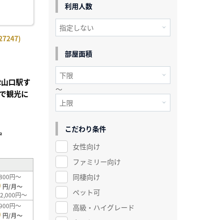
利用人数
7247)
部屋面積
R山口駅す
～
で観光に
こだわり条件
²
女性向け
ファミリー向け
同棲向け
800円～
0
円/月～
ペット可
2,000円～
900円～
高級・ハイグレード
0
円/月～