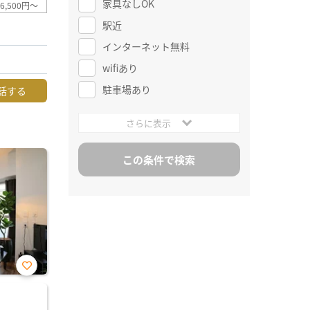
家具なしOK
6,500円～
駅近
インターネット無料
wifiあり
駐車場あり
話する
さらに表示
お気
に入
り登