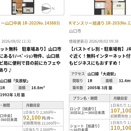
山口中央 1R-202(No.143883)
Kマンスリー旭通り 1R-203(No.12
山口市
26/08/02 11:31
情報更新日 2026/08/02 09:38
Iネット無料 駐車場あり】山口市
【バストイレ別・駐車場有】J
あるﾘﾉｰﾍﾞｰｼｮﾝ物件、山口県
ぐ近く！無料インターネット付
ビ局に便利で目の前にカフェや
もビジネスにもおすすめ！
あり♪
山口線「大歳駅」
アクセス
山口線「矢原駅」
1R
32.4m
間取り
面積
1R
18.8m²
2005年 3月 築
面積
築年数
1992年 1月 築
プラン名・期間
月額目安
・期間
月額目安
1日当たり 2,
ロング【旭通り】
107,10
1日当たり 2,300円～
30日以上～360日未満
山口中央】
92,100
初期費用他 2
円/月～
360日未満
1日当たり 2,
初期費用他 22,000円～
ショート【旭通り】
110,10
1日当たり 2,500円～
～30日未満