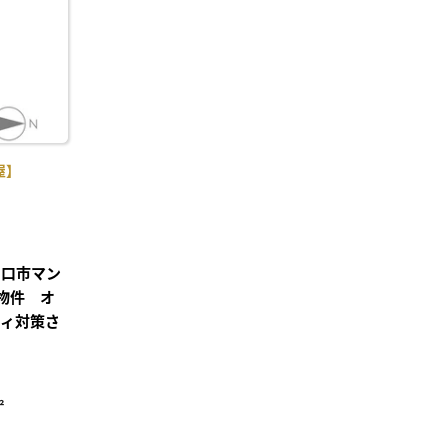
録
屋】
山口市マン
ﾝ物件 オ
ティ対策さ
²