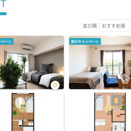
ST
並び順
ンペーン
割引キャンペーン
お気
に入
り登
録