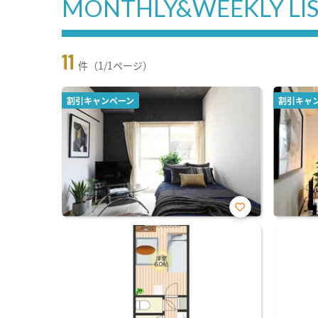
MONTHLY&WEEKLY LI
11
件（1/1ページ）
割引キャンペーン
割引キャ
お気
に入
り登
録