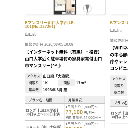
Kマンスリー山口大学西 1K-
Kマンスリー
101(No.127261)
山口市
山口市
情報更新日 20
情報更新日 2026/08/05 10:08
【WIF
【インターネット無料（有線）・格安】
の中心部に
山口大学近く駐車場付の家具家電付山口
庁やテレ
市マンスリー(^^♪
コンビニ
山口線「大歳駅」
アクセス
アクセス
1K
17m²
間取り
面積
間取り
1993年 3月 築
築年数
築年数
プラン名・期間
月額目安
プラン名
1日当たり 1,800円～
ロング【山口大学西】
77,100
円/月～
ロング【
30日以上～360日未満
30日以上～
初期費用他 22,000円～
1日当たり 1,900円～
ショート【山口大学西】