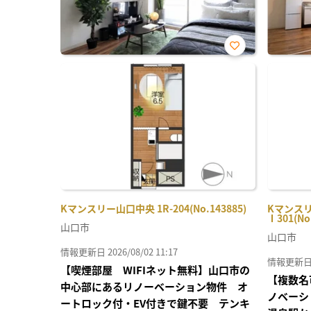
お気
に入
り登
録
Kマンスリー山口中央 1R-204(No.143885)
Kマンスリ
Ⅰ301(No
山口市
山口市
情報更新日 2026/08/02 11:17
情報更新日 20
【喫煙部屋 WIFIネット無料】山口市の
【複数名
中心部にあるリノーベーション物件 オ
ノベーシ
ートロック付・EV付きで鍵不要 テンキ