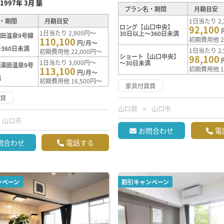
1997年 3月 築
プラン名・期間
月額目安
・期間
月額目安
1日当たり 2,
ロング【山口中央】
92,100
1日当たり 2,900円～
30日以上～360日未満
田温泉9号線
110,100
初期費用他 2
円/月～
360日未満
1日当たり 2,
初期費用他 22,000円～
ショート【山口中央】
98,100
1日当たり 3,000円～
～30日未満
湯田温泉9号
113,100
初期費用他 1
円/月～
満
初期費用他 16,500円～
家具付賃貸
賃貸
山口県
山口市
山口市
お問合わせ
電
問合わせ
電話する
ンペーン
割引キャンペーン