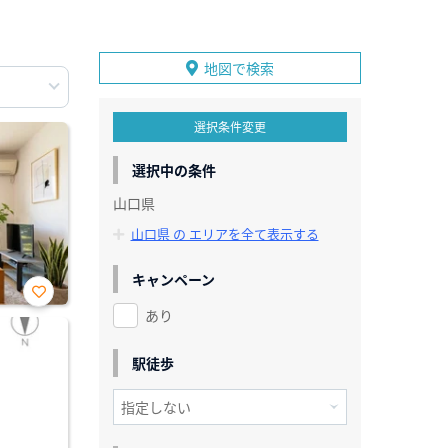
地図で検索
選択条件変更
選択中の条件
山口県
山口県 の エリアを全て表示する
キャンペーン
あり
お気
に入
り登
録
駅徒歩