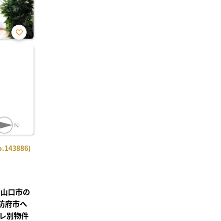
お気
に入
り登
録
143886)
】山口市の
 防府市へ
レ別物件