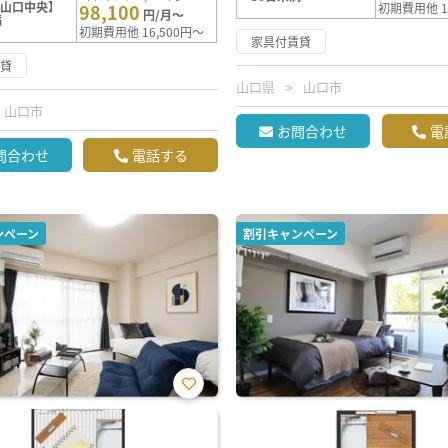
【山口中央】
98,100
初期費用他 1
円/月～
満
初期費用他 16,500円～
家具付賃貸
賃貸
山口県
山口市
山口市
お問合わせ
電
問合わせ
電話する
ンペーン
割引キャンペーン
お気
に入
り登