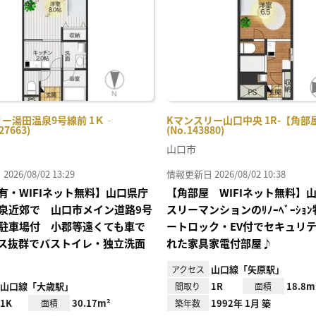
録
ー湯田温泉9号線前 1Ｋ‐
Kマンスリー山口中央 1R-【角部
27663)
(No.143880)
山口市
26/08/02 13:29
情報更新日 2026/08/02 10:38
有・WIFIネット無料】山口県庁
【角部屋 WIFIネット無料】
泉近郊で 山口市メイン道路9号
スリーマンションのﾘﾉｰﾍﾞｰｼｮ
駐車場付 小郡等遠くても車で
ートロック・EV付でセキュリ
ス抜群でバストイレ・独立洗面
れた家具家電付部屋♪
山口線「矢原駅」
アクセス
山口線「大歳駅」
1R
18.8m
間取り
面積
1K
30.17m²
1992年 1月 築
面積
築年数