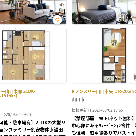
お気
に入
り登
録
ー山口泉都 2LDK-
Kマンスリー山口中央 １R-205(No.
.151653)
山口市
情報更新日 2026/08/02 16:55
26/08/02 09:16
【禁煙部屋 WIFIネット無料
可能・駐車場有】2LDKの大型リ
中心部にあるﾘﾉｰﾍﾞｰｼｮﾝ物件
ョンファミリー割安物件♪湯田
も便利 駐車場ありでバストイ