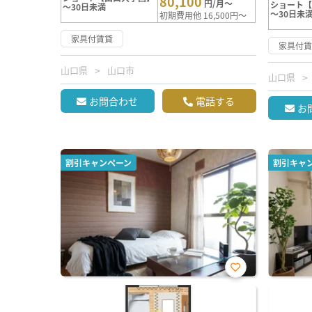
80,100
円/月～
ショート
～30日未満
～30日未
初期費用他 16,500円～
家具付賃貸
家具付
山口県
山口市
山口県
お問合わせ
電話する
お
割引キャンペーン
割引キャ
お気
に入
り登