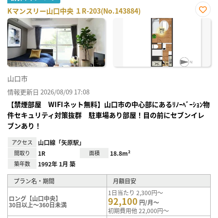
Kマンスリー山口中央 １R-203(No.143884)
お気
に入
り登
録
山口市
情報更新日 2026/08/09 17:08
【禁煙部屋 WIFIネット無料】山口市の中心部にあるﾘﾉｰﾍﾞｰｼｮﾝ物
件セキュリティ対策抜群 駐車場あり部屋！目の前にセブンイレ
ブンあり！
アクセス
山口線「矢原駅」
間取り
1R
面積
18.8m²
築年数
1992年 1月 築
プラン名・期間
月額目安
1日当たり 2,300円～
ロング【山口中央】
92,100
円/月～
30日以上～360日未満
初期費用他 22,000円～