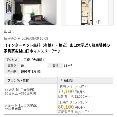
お気
に入
り登
録
山口市
情報更新日 2026/08/09 10:08
【インターネット無料（有線）・格安】山口大学近く駐車場付の
家具家電付山口市マンスリー(^^♪
アクセス
山口線「大歳駅」
間取り
1K
面積
17m²
築年数
1993年 3月 築
プラン名・期間
月額目安
1日当たり 1,800円～
ロング【山口大学西】
77,100
円/月～
30日以上～360日未満
初期費用他 22,000円～
1日当たり 1,900円～
ショート【山口大学西】
80,100
円/月～
～30日未満
初期費用他 16,500円～