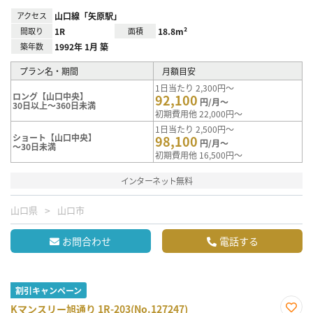
アクセス
山口線「矢原駅」
間取り
1R
面積
18.8m²
築年数
1992年 1月 築
プラン名・期間
月額目安
1日当たり 2,300円～
ロング【山口中央】
92,100
円/月～
30日以上～360日未満
初期費用他 22,000円～
1日当たり 2,500円～
ショート【山口中央】
98,100
円/月～
～30日未満
初期費用他 16,500円～
インターネット無料
山口県
山口市
お問合わせ
電話する
割引キャンペーン
Kマンスリー旭通り 1R-203(No.127247)