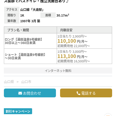
ス抜群でバストイレ・独立洗面台あり♪
アクセス
山口線「大歳駅」
間取り
1K
面積
30.17m²
築年数
1997年 3月 築
プラン名・期間
月額目安
1日当たり 2,900円～
ロング【湯田温泉9号線前】
110,100
円/月～
30日以上～360日未満
初期費用他 22,000円～
1日当たり 3,000円～
ショート【湯田温泉9号線前】
113,100
円/月～
～30日未満
初期費用他 16,500円～
インターネット無料
山口県
山口市
お問合わせ
電話する
割引キャンペーン