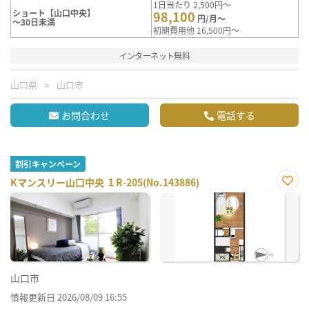
1日当たり 2,500円～
ショート【山口中央】
98,100
円/月～
～30日未満
初期費用他 16,500円～
インターネット無料
山口県
山口市
お問合わせ
電話する
割引キャンペーン
Kマンスリー山口中央 １R-205(No.143886)
お気
に入
り登
録
山口市
情報更新日 2026/08/09 16:55