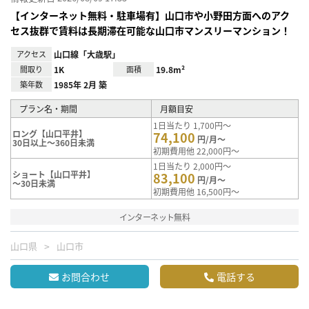
【インターネット無料・駐車場有】山口市や小野田方面へのアク
セス抜群で賃料は長期滞在可能な山口市マンスリーマンション！
アクセス
山口線「大歳駅」
間取り
1K
面積
19.8m²
築年数
1985年 2月 築
プラン名・期間
月額目安
1日当たり 1,700円～
ロング【山口平井】
74,100
円/月～
30日以上～360日未満
初期費用他 22,000円～
1日当たり 2,000円～
ショート【山口平井】
83,100
円/月～
～30日未満
初期費用他 16,500円～
インターネット無料
山口県
山口市
お問合わせ
電話する