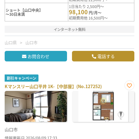
1日当たり 2,500円～
ショート【山口中央】
98,100
円/月～
～30日未満
初期費用他 16,500円～
インターネット無料
山口県
山口市
お問合わせ
電話する
割引キャンペーン
Kマンスリー山口平井 1K-【中部屋】(No.127252)
お気
に入
り登
録
山口市
情報更新日 2026/08/09 17:33