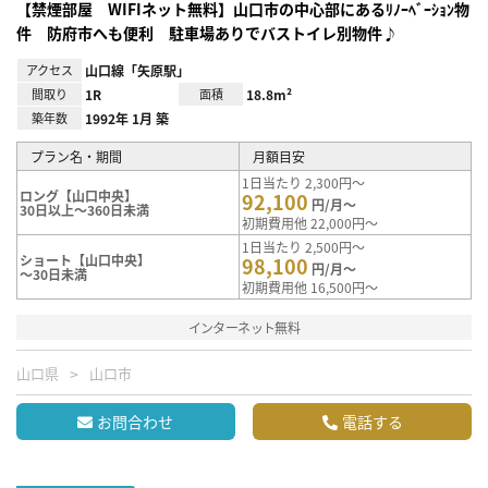
【禁煙部屋 WIFIネット無料】山口市の中心部にあるﾘﾉｰﾍﾞｰｼｮﾝ物
件 防府市へも便利 駐車場ありでバストイレ別物件♪
アクセス
山口線「矢原駅」
間取り
1R
面積
18.8m²
築年数
1992年 1月 築
プラン名・期間
月額目安
1日当たり 2,300円～
ロング【山口中央】
92,100
円/月～
30日以上～360日未満
初期費用他 22,000円～
1日当たり 2,500円～
ショート【山口中央】
98,100
円/月～
～30日未満
初期費用他 16,500円～
インターネット無料
山口県
山口市
お問合わせ
電話する