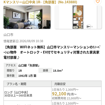
Kマンスリー山口中央 1R-【角部屋】(No.143880)
お気
に入
り登
録
山口市
情報更新日 2026/08/09 10:38
【角部屋 WIFIネット無料】山口市マンスリーマンションのﾘﾉｰﾍﾞ
ｰｼｮﾝ物件 オートロック・EV付でセキュリティ対策された家具家
電付部屋♪
アクセス
山口線「矢原駅」
間取り
1R
面積
18.8m²
築年数
1992年 1月 築
プラン名・期間
月額目安
1日当たり 2,300円～
ロング【山口中央】
92,100
円/月～
30日以上～360日未満
初期費用他 22,000円～
1日当たり 2,500円～