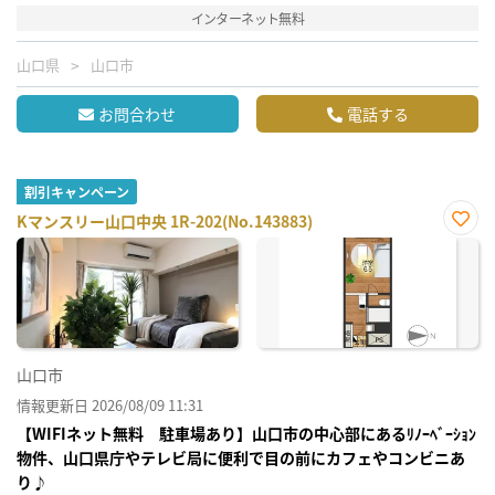
インターネット無料
山口県
山口市
お問合わせ
電話する
割引キャンペーン
Kマンスリー山口中央 1R-202(No.143883)
お気
に入
り登
録
山口市
情報更新日 2026/08/09 11:31
【WIFIネット無料 駐車場あり】山口市の中心部にあるﾘﾉｰﾍﾞｰｼｮﾝ
物件、山口県庁やテレビ局に便利で目の前にカフェやコンビニあ
り♪