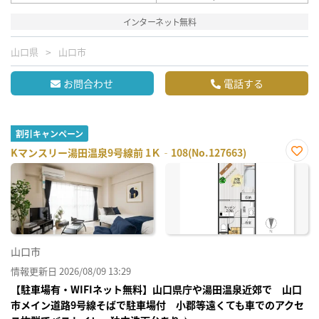
インターネット無料
山口県
山口市
お問合わせ
電話する
割引キャンペーン
Kマンスリー湯田温泉9号線前 1Ｋ‐108(No.127663)
お気
に入
り登
録
山口市
情報更新日 2026/08/09 13:29
【駐車場有・WIFIネット無料】山口県庁や湯田温泉近郊で 山口
市メイン道路9号線そばで駐車場付 小郡等遠くても車でのアクセ