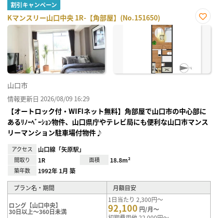
割引キャンペーン
Kマンスリー山口中央 1R-【角部屋】(No.151650)
お気
に入
り登
録
山口市
情報更新日 2026/08/09 16:29
【オートロック付・WIFIネット無料】角部屋で山口市の中心部に
あるﾘﾉｰﾍﾞｰｼｮﾝ物件、山口県庁やテレビ局にも便利な山口市マンス
リーマンション駐車場付物件♪
アクセス
山口線「矢原駅」
間取り
1R
面積
18.8m²
築年数
1992年 1月 築
プラン名・期間
月額目安
1日当たり 2,300円～
ロング【山口中央】
92,100
円/月～
30日以上～360日未満
初期費用他 22,000円～