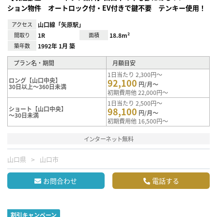
ション物件 オートロック付・EV付きで鍵不要 テンキー使用！
アクセス
山口線「矢原駅」
間取り
1R
面積
18.8m²
築年数
1992年 1月 築
プラン名・期間
月額目安
1日当たり 2,300円～
ロング【山口中央】
92,100
円/月～
30日以上～360日未満
初期費用他 22,000円～
1日当たり 2,500円～
ショート【山口中央】
98,100
円/月～
～30日未満
初期費用他 16,500円～
インターネット無料
山口県
山口市
お問合わせ
電話する
割引キャンペーン