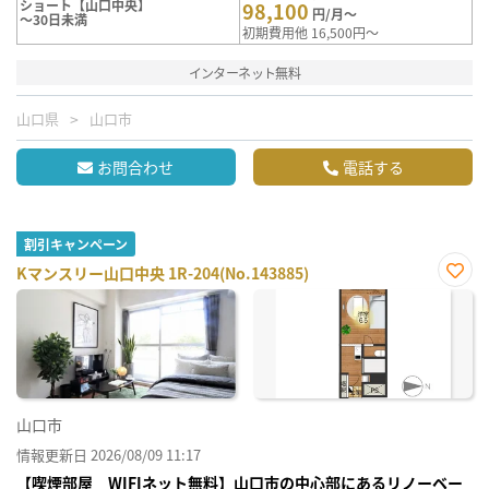
ショート【山口中央】
98,100
円/月～
～30日未満
初期費用他 16,500円～
インターネット無料
山口県
山口市
お問合わせ
電話する
割引キャンペーン
Kマンスリー山口中央 1R-204(No.143885)
お気
に入
り登
録
山口市
情報更新日 2026/08/09 11:17
【喫煙部屋 WIFIネット無料】山口市の中心部にあるリノーベー