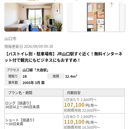
お気
に入
り登
録
山口市
情報更新日 2026/08/09 09:38
【バストイレ別・駐車場有】JR山口駅すぐ近く！無料インターネ
ット付で観光にもビジネスにもおすすめ！
アクセス
山口線「大歳駅」
間取り
1R
面積
32.4m²
築年数
2005年 3月 築
プラン名・期間
月額目安
1日当たり 2,800円～
ロング【旭通り】
107,100
円/月～
30日以上～360日未満
初期費用他 22,000円～
1日当たり 2,900円～
ショート【旭通り】
110,100
円/月～
～30日未満
初期費用他 16,500円～