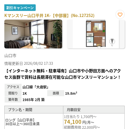
割引キャンペーン
Kマンスリー山口平井 1K-【中部屋】(No.127252)
お気
に入
り登
録
山口市
情報更新日 2026/08/02 17:33
【インターネット無料・駐車場有】山口市や小野田方面へのアク
セス抜群で賃料は長期滞在可能な山口市マンスリーマンション！
アクセス
山口線「大歳駅」
間取り
1K
面積
19.8m²
築年数
1985年 2月 築
プラン名・期間
月額目安
1日当たり 1,700円～
ロング【山口平井】
74,100
円/月～
30日以上～360日未満
初期費用他 22,000円～