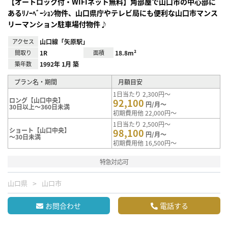
【オートロック付・WIFIネット無料】角部屋で山口市の中心部に
あるﾘﾉｰﾍﾞｰｼｮﾝ物件、山口県庁やテレビ局にも便利な山口市マンス
リーマンション駐車場付物件♪
アクセス
山口線「矢原駅」
間取り
1R
面積
18.8m²
築年数
1992年 1月 築
プラン名・期間
月額目安
1日当たり 2,300円～
ロング【山口中央】
92,100
円/月～
30日以上～360日未満
初期費用他 22,000円～
1日当たり 2,500円～
ショート【山口中央】
98,100
円/月～
～30日未満
初期費用他 16,500円～
特急対応可
山口県
山口市
お問合わせ
電話する