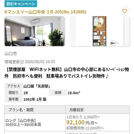
割引キャンペーン
Kマンスリー山口中央 １R-205(No.143886)
お気
に入
り登
録
山口市
情報更新日 2026/08/02 16:55
【禁煙部屋 WIFIネット無料】山口市の中心部にあるﾘﾉｰﾍﾞｰｼｮﾝ物
件 防府市へも便利 駐車場ありでバストイレ別物件♪
アクセス
山口線「矢原駅」
間取り
1R
面積
18.8m²
築年数
1992年 1月 築
プラン名・期間
月額目安
1日当たり 2,300円～
ロング【山口中央】
92,100
円/月～
30日以上～360日未満
初期費用他 22,000円～