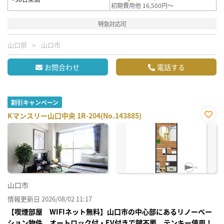
初期費用他 16,500円～
特急対応可
山口県
山口市
お問合わせ
電話する
割引キャンペーン
Kマンスリー山口中央 1R-204(No.143885)
お気
に入
り登
録
山口市
情報更新日 2026/08/02 11:17
【喫煙部屋 WIFIネット無料】山口市の中心部にあるリノーベー
ション物件 オートロック付・EV付きで鍵不要 テンキー使用！