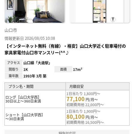
り登
録
山口市
情報更新日 2026/08/05 10:08
【インターネット無料（有線）・格安】山口大学近く駐車場付の
家具家電付山口市マンスリー(^^♪
アクセス
山口線「大歳駅」
間取り
1K
面積
17m²
築年数
1993年 3月 築
プラン名・期間
月額目安
1日当たり 1,800円～
ロング【山口大学西】
77,100
円/月～
30日以上～360日未満
初期費用他 22,000円～
1日当たり 1,900円～
ショート【山口大学西】
80,100
円/月～
～30日未満
初期費用他 16,500円～
特急対応可