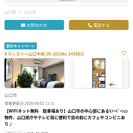
山口県
山口市
お問合わせ
電話する
割引キャンペーン
Kマンスリー山口中央 1R-202(No.143883)
お気
に入
り登
録
山口市
情報更新日 2026/08/02 11:31
【WIFIネット無料 駐車場あり】山口市の中心部にあるﾘﾉｰﾍﾞｰｼｮﾝ
物件、山口県庁やテレビ局に便利で目の前にカフェやコンビニあ
り♪