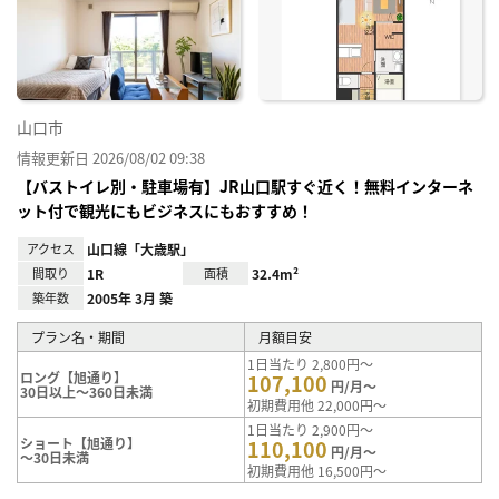
に入
り登
録
山口市
情報更新日 2026/08/02 09:38
【バストイレ別・駐車場有】JR山口駅すぐ近く！無料インターネ
ット付で観光にもビジネスにもおすすめ！
アクセス
山口線「大歳駅」
間取り
1R
面積
32.4m²
築年数
2005年 3月 築
プラン名・期間
月額目安
1日当たり 2,800円～
ロング【旭通り】
107,100
円/月～
30日以上～360日未満
初期費用他 22,000円～
1日当たり 2,900円～
ショート【旭通り】
110,100
円/月～
～30日未満
初期費用他 16,500円～