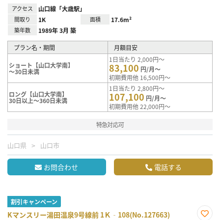
アクセス
山口線「大歳駅」
間取り
1K
面積
17.6m²
築年数
1989年 3月 築
プラン名・期間
月額目安
1日当たり 2,000円～
ショート【山口大学南】
83,100
円/月～
～30日未満
初期費用他 16,500円～
1日当たり 2,800円～
ロング【山口大学南】
107,100
円/月～
30日以上～360日未満
初期費用他 22,000円～
特急対応可
山口県
山口市
お問合わせ
電話する
割引キャンペーン
Kマンスリー湯田温泉9号線前 1Ｋ‐108(No.127663)