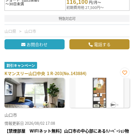
116,100
円/月～
～30日未満
初期費用他 27,500円～
特急対応可
山口県
山口市
お問合わせ
電話する
割引キャンペーン
Kマンスリー山口中央 １R-203(No.143884)
お気
に入
り登
録
山口市
情報更新日 2026/08/02 17:08
【禁煙部屋 WIFIネット無料】山口市の中心部にあるﾘﾉｰﾍﾞｰｼｮﾝ物