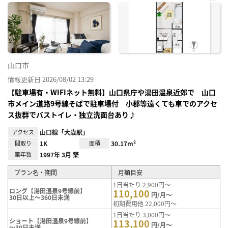
お気
に入
り登
録
山口市
情報更新日 2026/08/02 13:29
【駐車場有・WIFIネット無料】山口県庁や湯田温泉近郊で 山口
市メイン道路9号線そばで駐車場付 小郡等遠くても車でのアクセ
ス抜群でバストイレ・独立洗面台あり♪
アクセス
山口線「大歳駅」
間取り
1K
面積
30.17m²
築年数
1997年 3月 築
プラン名・期間
月額目安
1日当たり 2,900円～
ロング【湯田温泉9号線前】
110,100
円/月～
30日以上～360日未満
初期費用他 22,000円～
1日当たり 3,000円～
ショート【湯田温泉9号線前】
113,100
円/月～
～30日未満