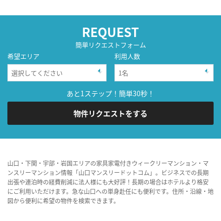
REQUEST
簡単リクエストフォーム
希望エリア
利用人数
あと1ステップ！簡単30秒！
物件リクエストをする
山口・下関・宇部・岩国エリアの家具家電付きウィークリーマンション・マ
ンスリーマンション情報「山口マンスリードットコム」。ビジネスでの長期
出張や連泊時の経費削減に法人様にも大好評！長期の場合はホテルより格安
にご利用いただけます。急な山口への単身赴任にも便利です。住所・沿線・地
図から便利に希望の物件を検索できます。