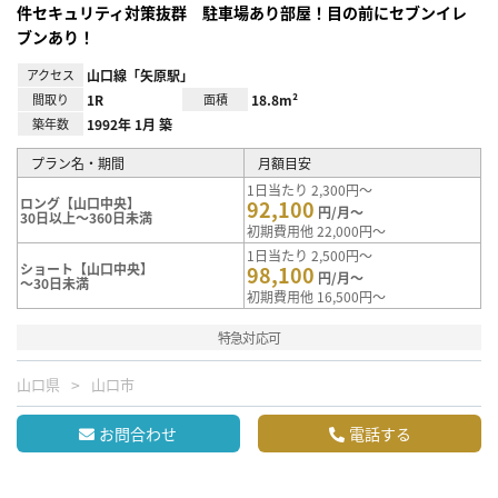
件セキュリティ対策抜群 駐車場あり部屋！目の前にセブンイレ
ブンあり！
アクセス
山口線「矢原駅」
間取り
1R
面積
18.8m²
築年数
1992年 1月 築
プラン名・期間
月額目安
1日当たり 2,300円～
ロング【山口中央】
92,100
円/月～
30日以上～360日未満
初期費用他 22,000円～
1日当たり 2,500円～
ショート【山口中央】
98,100
円/月～
～30日未満
初期費用他 16,500円～
特急対応可
山口県
山口市
お問合わせ
電話する