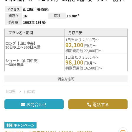
アクセス
山口線「矢原駅」
間取り
1R
面積
18.8m²
築年数
1992年 1月 築
プラン名・期間
月額目安
1日当たり 2,300円～
ロング【山口中央】
92,100
円/月～
30日以上～360日未満
初期費用他 22,000円～
1日当たり 2,500円～
ショート【山口中央】
98,100
円/月～
～30日未満
初期費用他 16,500円～
特急対応可
山口県
山口市
お問合わせ
電話する
割引キャンペーン