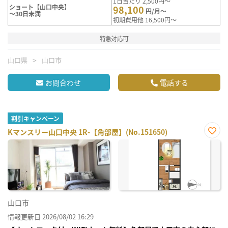
1日当たり 2,500円～
ショート【山口中央】
98,100
円/月～
～30日未満
初期費用他 16,500円～
特急対応可
山口県
山口市
お問合わせ
電話する
割引キャンペーン
Kマンスリー山口中央 1R-【角部屋】(No.151650)
お気
に入
り登
録
山口市
情報更新日 2026/08/02 16:29