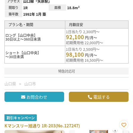
アクセス
山口線「矢原駅」
間取り
1R
面積
18.8m²
築年数
1992年 1月 築
プラン名・期間
月額目安
1日当たり 2,300円～
ロング【山口中央】
92,100
円/月～
30日以上～360日未満
初期費用他 22,000円～
1日当たり 2,500円～
ショート【山口中央】
98,100
円/月～
～30日未満
初期費用他 16,500円～
特急対応可
山口県
山口市
お問合わせ
電話する
割引キャンペーン
Kマンスリー旭通り 1R-203(No.127247)
お気