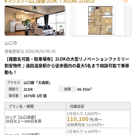
Kマンスリー山口泉都 2LDK-Ⅰ301(No.151653)
お気
に入
り登
録
山口市
情報更新日 2026/08/02 09:16
【複数名可能・駐車場有】2LDKの大型リノベーションファミリー
割安物件♪湯田温泉駅から徒歩圏内の最大5名まで相談可能で車移
動も！
アクセス
山口線「大歳駅」
間取り
2LDK
面積
66.55m²
築年数
1979年 3月 築
プラン名・期間
月額目安
1日当たり 2,900円～
ロング【山口泉都】
110,100
円/月～
30日以上～360日未満
初期費用他 33,000円～
1日当たり 3,100円～
ショート【山口泉都】