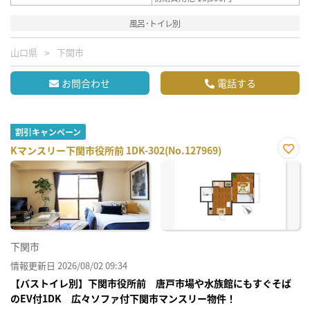
風呂･トイレ別
山口県
下関市
お問合わせ
電話する
割引キャンペーン
Kマンスリー下関市役所前 1DK-302(No.127969)
お気
に入
り登
録
下関市
情報更新日 2026/08/02 09:34
【バストイレ別】下関市役所前 唐戸市場や水族館にもすぐそば
のEV付1DK 広々ソファ付下関市マンスリー物件！