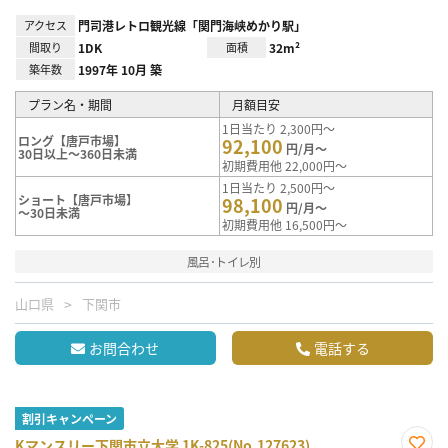
アクセス
門司港レトロ観光線「関門海峡めかり駅」
間取り
1DK
面積
32m²
築年数
1997年 10月 築
プラン名・期間
月額目安
1日当たり 2,300円～
ロング【唐戸市場】
92,100
円/月～
30日以上～360日未満
初期費用他 22,000円～
1日当たり 2,500円～
ショート【唐戸市場】
98,100
円/月～
～30日未満
初期費用他 16,500円～
風呂･トイレ別
山口県
下関市
お問合わせ
電話する
割引キャンペーン
Kマンスリー下関市立大学 1K-825(No.127623)