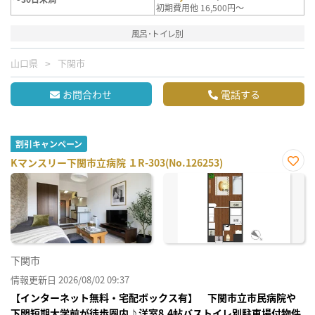
初期費用他 16,500円～
風呂･トイレ別
山口県
下関市
お問合わせ
電話する
割引キャンペーン
Kマンスリー下関市立病院 １R-303(No.126253)
お気
に入
り登
録
下関市
情報更新日 2026/08/02 09:37
【インターネット無料・宅配ボックス有】 下関市立市民病院や
下関短期大学前が徒歩圏内♪洋室8.4帖バストイレ別駐車場付物件