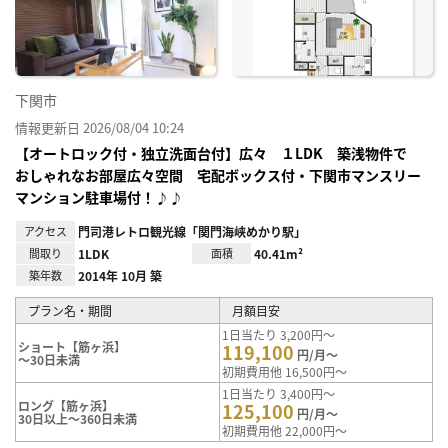
り登
録
下関市
情報更新日 2026/08/04 10:24
【オートロック付・独立洗面台付】広々 １LDK 築浅物件で
おしゃれなお部屋広々空間 宅配ボックス付・下関市マンスリー
マンション駐車場付！♪♪
アクセス
門司港レトロ観光線「関門海峡めかり駅」
間取り
1LDK
面積
40.41m²
築年数
2014年 10月 築
プラン名・期間
月額目安
1日当たり 3,200円～
ショート【筋ヶ浜】
119,100
円/月～
～30日未満
初期費用他 16,500円～
1日当たり 3,400円～
ロング【筋ヶ浜】
125,100
円/月～
30日以上～360日未満
初期費用他 22,000円～