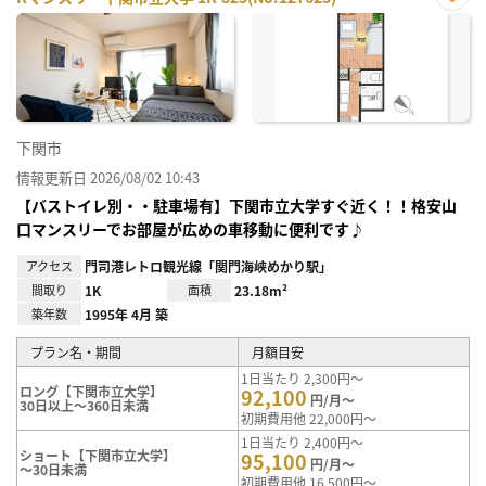
お気
に入
り登
録
下関市
情報更新日 2026/08/02 10:43
【バストイレ別・・駐車場有】下関市立大学すぐ近く！！格安山
口マンスリーでお部屋が広めの車移動に便利です♪
アクセス
門司港レトロ観光線「関門海峡めかり駅」
間取り
1K
面積
23.18m²
築年数
1995年 4月 築
プラン名・期間
月額目安
1日当たり 2,300円～
ロング【下関市立大学】
92,100
円/月～
30日以上～360日未満
初期費用他 22,000円～
1日当たり 2,400円～
ショート【下関市立大学】
95,100
円/月～
～30日未満
初期費用他 16,500円～