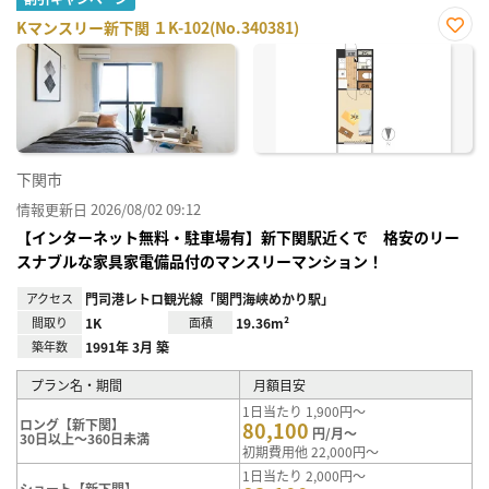
Kマンスリー新下関 １K-102(No.340381)
お気
に入
り登
録
下関市
情報更新日 2026/08/02 09:12
【インターネット無料・駐車場有】新下関駅近くで 格安のリー
スナブルな家具家電備品付のマンスリーマンション！
アクセス
門司港レトロ観光線「関門海峡めかり駅」
間取り
1K
面積
19.36m²
築年数
1991年 3月 築
プラン名・期間
月額目安
1日当たり 1,900円～
ロング【新下関】
80,100
円/月～
30日以上～360日未満
初期費用他 22,000円～
1日当たり 2,000円～
ショート【新下関】