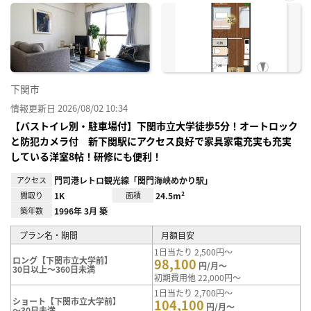
お気
に入
り登
録
下関市
情報更新日 2026/08/02 10:34
【バストイレ別・駐車場付】下関市立大学徒歩5分！オートロック
と防犯カメラ付 新下関駅にアクセス良好で家具家電充実も充実
している洋室8帖！研修にも便利！
アクセス
門司港レトロ観光線「関門海峡めかり駅」
間取り
1K
面積
24.5m²
築年数
1996年 3月 築
プラン名・期間
月額目安
1日当たり 2,500円～
ロング【下関市立大学前】
98,100
円/月～
30日以上～360日未満
初期費用他 22,000円～
1日当たり 2,700円～
ショート【下関市立大学前】
104,100
円/月～
～30日未満