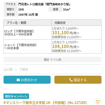
アクセス
門司港レトロ観光線「関門海峡めかり駅」
間取り
1DK
面積
31m²
築年数
1997年 10月 築
プラン名・期間
月額目安
1日当たり 2,600円～
ロング【下関市役所前】
101,100
円/月～
30日以上～360日未満
初期費用他 22,000円～
1日当たり 2,700円～
ショート【下関市役所前】
104,100
円/月～
～30日未満
初期費用他 16,500円～
風呂･トイレ別
山口県
下関市
お問合わせ
電話する
割引キャンペーン
Kマンスリー下関市立大学前 1K-【中部屋】(No.127285)