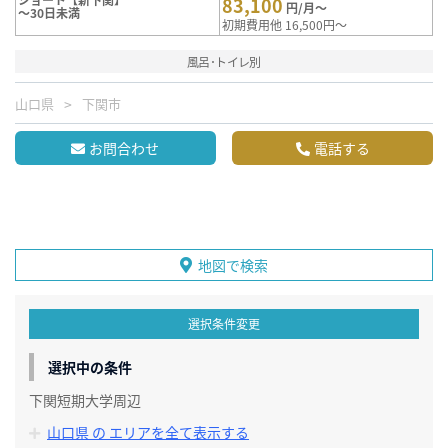
83,100
円/月～
～30日未満
初期費用他 16,500円～
風呂･トイレ別
山口県
下関市
お問合わせ
電話する
地図で検索
選択条件変更
選択中の条件
下関短期大学周辺
山口県 の エリアを全て表示する