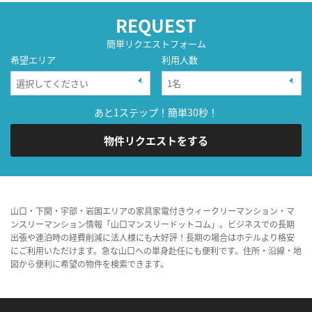
REQUEST
簡単リクエストフォーム
希望エリア
利用人数
あと1ステップ！簡単30秒！
物件リクエストをする
山口・下関・宇部・岩国エリアの家具家電付きウィークリーマンション・マ
ンスリーマンション情報「山口マンスリードットコム」。ビジネスでの長期
出張や連泊時の経費削減に法人様にも大好評！長期の場合はホテルより格安
にご利用いただけます。急な山口への単身赴任にも便利です。住所・沿線・地
図から便利に希望の物件を検索できます。