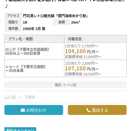
♪
アクセス
門司港レトロ観光線「関門海峡めかり駅」
間取り
1R
面積
26m²
築年数
1998年 3月 築
プラン名・期間
月額目安
1日当たり 2,700円～
ロング【下関市立市民病院】
104,100
円/月～
30日以上～360日未満
初期費用他 22,000円～
1日当たり 2,800円～
ショート【下関市立病院】
107,100
円/月～
～30日未満
初期費用他 16,500円～
風呂･トイレ別
山口県
下関市
お問合わせ
電話する
割引キャンペーン