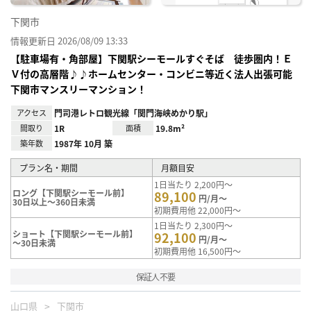
下関市
情報更新日 2026/08/09 13:33
【駐車場有・角部屋】下関駅シーモールすぐそば 徒歩圏内！Ｅ
Ｖ付の高層階♪♪ホームセンター・コンビニ等近く法人出張可能
下関市マンスリーマンション！
アクセス
門司港レトロ観光線「関門海峡めかり駅」
間取り
1R
面積
19.8m²
築年数
1987年 10月 築
プラン名・期間
月額目安
1日当たり 2,200円～
ロング【下関駅シーモール前】
89,100
円/月～
30日以上～360日未満
初期費用他 22,000円～
1日当たり 2,300円～
ショート【下関駅シーモール前】
92,100
円/月～
～30日未満
初期費用他 16,500円～
保証人不要
山口県
下関市