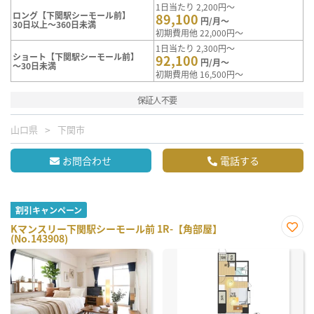
1日当たり 2,200円～
ロング【下関駅シーモール前】
89,100
円/月～
30日以上～360日未満
初期費用他 22,000円～
1日当たり 2,300円～
ショート【下関駅シーモール前】
92,100
円/月～
～30日未満
初期費用他 16,500円～
保証人不要
山口県
下関市
お問合わせ
電話する
割引キャンペーン
Kマンスリー下関駅シーモール前 1R-【角部屋】
(No.143908)
お気
に入
り登
録