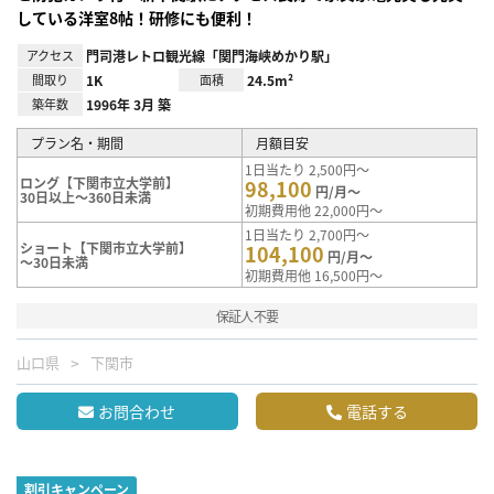
している洋室8帖！研修にも便利！
アクセス
門司港レトロ観光線「関門海峡めかり駅」
間取り
1K
面積
24.5m²
築年数
1996年 3月 築
プラン名・期間
月額目安
1日当たり 2,500円～
ロング【下関市立大学前】
98,100
円/月～
30日以上～360日未満
初期費用他 22,000円～
1日当たり 2,700円～
ショート【下関市立大学前】
104,100
円/月～
～30日未満
初期費用他 16,500円～
保証人不要
山口県
下関市
お問合わせ
電話する
割引キャンペーン