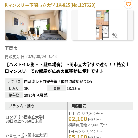
Kマンスリー下関市立大学 1K-825(No.127623)
お気
に入
り登
録
下関市
情報更新日 2026/08/09 10:43
【バストイレ別・・駐車場有】下関市立大学すぐ近く！！格安山
口マンスリーでお部屋が広めの車移動に便利です♪
アクセス
門司港レトロ観光線「関門海峡めかり駅」
間取り
1K
面積
23.18m²
築年数
1995年 4月 築
プラン名・期間
月額目安
1日当たり 2,300円～
ロング【下関市立大学】
92,100
円/月～
30日以上～360日未満
初期費用他 22,000円～
1日当たり 2,400円～
ショート【下関市立大学】
95,100
円/月～