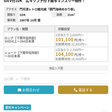
のEV付1DK 広々ソファ付下関市マンスリー物件！
アクセス
門司港レトロ観光線「関門海峡めかり駅」
間取り
1DK
面積
31m²
築年数
1997年 10月 築
プラン名・期間
月額目安
1日当たり 2,600円～
ロング【下関市役所前】
101,100
円/月～
30日以上～360日未満
初期費用他 22,000円～
1日当たり 2,700円～
ショート【下関市役所前】
104,100
円/月～
～30日未満
初期費用他 16,500円～
保証人不要
山口県
下関市
お問合わせ
電話する
割引キャンペーン