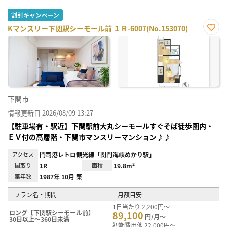
割引キャンペーン
Kマンスリー下関駅シーモール前 １Ｒ-6007(No.153070)
お気
に入
り登
録
下関市
情報更新日 2026/08/09 13:27
【駐車場有・駅近】下関駅前大丸シーモールすぐそば徒歩圏内・
ＥＶ付の高層階・下関市マンスリーマンション♪♪
アクセス
門司港レトロ観光線「関門海峡めかり駅」
間取り
1R
面積
19.8m²
築年数
1987年 10月 築
プラン名・期間
月額目安
1日当たり 2,200円～
ロング【下関駅シーモール前】
89,100
円/月～
30日以上～360日未満
初期費用他 22,000円～