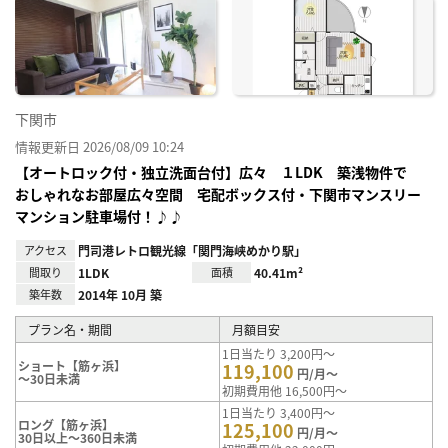
お気
に入
り登
録
下関市
情報更新日 2026/08/09 10:24
【オートロック付・独立洗面台付】広々 １LDK 築浅物件で
おしゃれなお部屋広々空間 宅配ボックス付・下関市マンスリー
マンション駐車場付！♪♪
アクセス
門司港レトロ観光線「関門海峡めかり駅」
間取り
1LDK
面積
40.41m²
築年数
2014年 10月 築
プラン名・期間
月額目安
1日当たり 3,200円～
ショート【筋ヶ浜】
119,100
円/月～
～30日未満
初期費用他 16,500円～
1日当たり 3,400円～
ロング【筋ヶ浜】
125,100
円/月～
30日以上～360日未満