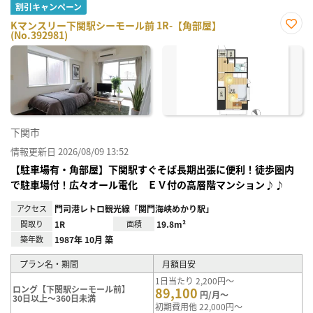
割引キャンペーン
Kマンスリー下関駅シーモール前 1R-【角部屋】
(No.392981)
お気
に入
り登
録
下関市
情報更新日 2026/08/09 13:52
【駐車場有・角部屋】下関駅すぐそば長期出張に便利！徒歩圏内
で駐車場付！広々オール電化 ＥＶ付の高層階マンション♪♪
アクセス
門司港レトロ観光線「関門海峡めかり駅」
間取り
1R
面積
19.8m²
築年数
1987年 10月 築
プラン名・期間
月額目安
1日当たり 2,200円～
ロング【下関駅シーモール前】
89,100
円/月～
30日以上～360日未満
初期費用他 22,000円～