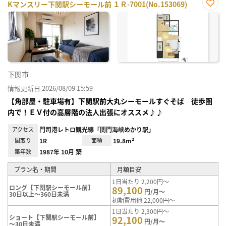
Kマンスリー下関駅シーモール前 １Ｒ-7001(No.153069)
お気
に入
り登
録
下関市
情報更新日 2026/08/09 15:59
【角部屋・駐車場有】下関駅前大丸シーモールすぐそば 徒歩圏
内で！ＥＶ付の高層階の法人出張にオススメ♪♪
アクセス
門司港レトロ観光線「関門海峡めかり駅」
間取り
1R
面積
19.8m²
築年数
1987年 10月 築
プラン名・期間
月額目安
1日当たり 2,200円～
ロング【下関駅シーモール前】
89,100
円/月～
30日以上～360日未満
初期費用他 22,000円～
1日当たり 2,300円～
ショート【下関駅シーモール前】
92,100
円/月～
～30日未満