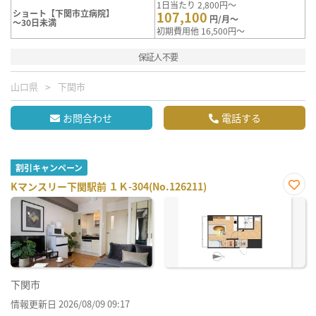
1日当たり 2,800円～
ショート【下関市立病院】
107,100
円/月～
～30日未満
初期費用他 16,500円～
保証人不要
山口県
下関市
お問合わせ
電話する
割引キャンペーン
Kマンスリー下関駅前 １Ｋ-304(No.126211)
お気
に入
り登
録
下関市
情報更新日 2026/08/09 09:17