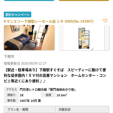
割引キャンペーン
Kマンスリー下関駅シーモール前 １Ｒ-5005(No.143907)
お気
に入
り登
録
下関市
情報更新日 2026/08/09 12:27
【駅近・駐車場あり】下関駅すぐそば スピーディーに動けて便
利な徒歩圏内！ＥＶ付の高層マンション ホームセンター・コン
ビニ等近くにあり便利♪♪
アクセス
門司港レトロ観光線「関門海峡めかり駅」
間取り
1R
面積
19.8m²
築年数
1987年 10月 築
プラン名・期間
月額目安