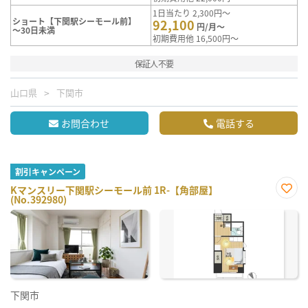
1日当たり 2,300円～
ショート【下関駅シーモール前】
92,100
円/月～
～30日未満
初期費用他 16,500円～
保証人不要
山口県
下関市
お問合わせ
電話する
割引キャンペーン
Kマンスリー下関駅シーモール前 1R-【角部屋】
(No.392980)
お気
に入
り登
録
下関市