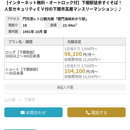
【インターネット無料・オートロック付】下関駅徒歩すぐそば！
人気セキュリティＥＶ付の下関市高層マンスリーマンション♪♪
アクセス
門司港レトロ観光線「関門海峡めかり駅」
間取り
1K
面積
23.44m²
築年数
1991年 10月 築
プラン名・期間
月額目安
1日当たり 2,500円～
ロング【下関駅前】
98,100
円/月～
30日以上～360日未満
初期費用他 22,000円～
1日当たり 2,700円～
ショート【下関駅前】
104,100
円/月～
～30日未満
初期費用他 16,500円～
保証人不要
山口県
下関市
お問合わせ
電話する