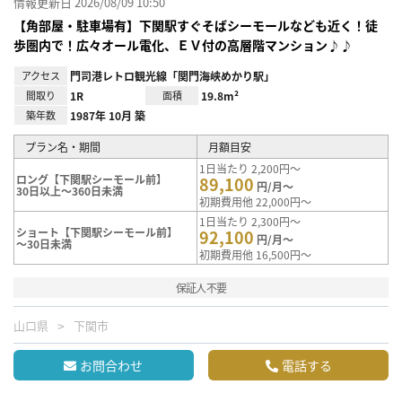
情報更新日 2026/08/09 10:50
【角部屋・駐車場有】下関駅すぐそばシーモールなども近く！徒
歩圏内で！広々オール電化、ＥＶ付の高層階マンション♪♪
アクセス
門司港レトロ観光線「関門海峡めかり駅」
間取り
1R
面積
19.8m²
築年数
1987年 10月 築
プラン名・期間
月額目安
1日当たり 2,200円～
ロング【下関駅シーモール前】
89,100
円/月～
30日以上～360日未満
初期費用他 22,000円～
1日当たり 2,300円～
ショート【下関駅シーモール前】
92,100
円/月～
～30日未満
初期費用他 16,500円～
保証人不要
山口県
下関市
お問合わせ
電話する