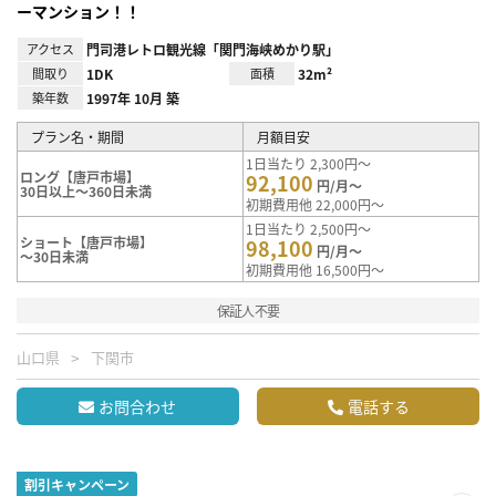
ーマンション！！
アクセス
門司港レトロ観光線「関門海峡めかり駅」
間取り
1DK
面積
32m²
築年数
1997年 10月 築
プラン名・期間
月額目安
1日当たり 2,300円～
ロング【唐戸市場】
92,100
円/月～
30日以上～360日未満
初期費用他 22,000円～
1日当たり 2,500円～
ショート【唐戸市場】
98,100
円/月～
～30日未満
初期費用他 16,500円～
保証人不要
山口県
下関市
お問合わせ
電話する
割引キャンペーン