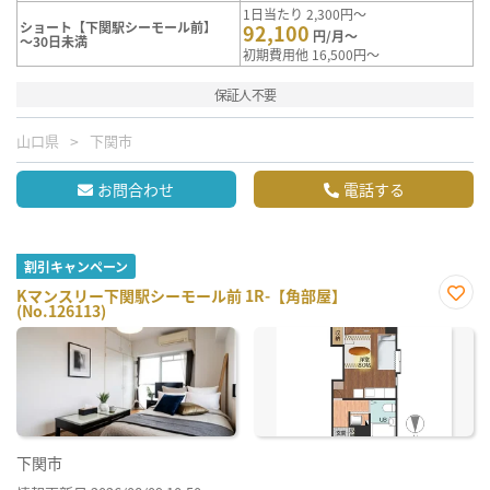
1日当たり 2,300円～
ショート【下関駅シーモール前】
92,100
円/月～
～30日未満
初期費用他 16,500円～
保証人不要
山口県
下関市
お問合わせ
電話する
割引キャンペーン
Kマンスリー下関駅シーモール前 1R-【角部屋】
(No.126113)
お気
に入
り登
録
下関市