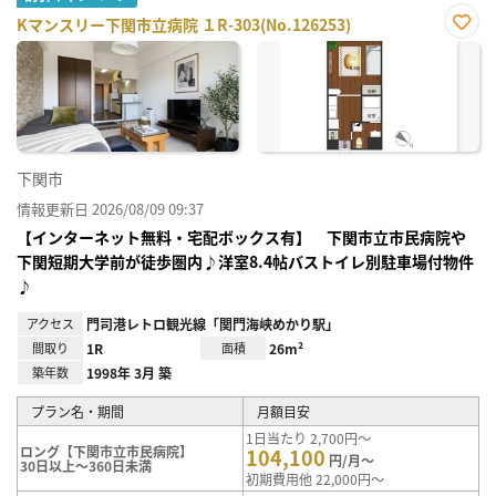
Kマンスリー下関市立病院 １R-303(No.126253)
お気
に入
り登
録
下関市
情報更新日 2026/08/09 09:37
【インターネット無料・宅配ボックス有】 下関市立市民病院や
下関短期大学前が徒歩圏内♪洋室8.4帖バストイレ別駐車場付物件
♪
アクセス
門司港レトロ観光線「関門海峡めかり駅」
間取り
1R
面積
26m²
築年数
1998年 3月 築
プラン名・期間
月額目安
1日当たり 2,700円～
ロング【下関市立市民病院】
104,100
円/月～
30日以上～360日未満
初期費用他 22,000円～