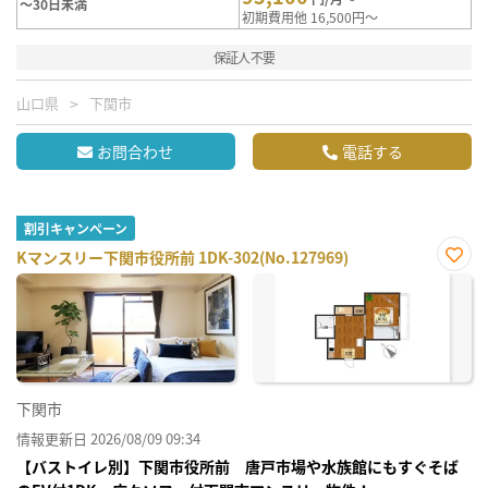
～30日未満
初期費用他 16,500円～
保証人不要
山口県
下関市
お問合わせ
電話する
割引キャンペーン
Kマンスリー下関市役所前 1DK-302(No.127969)
お気
に入
り登
録
下関市
情報更新日 2026/08/09 09:34
【バストイレ別】下関市役所前 唐戸市場や水族館にもすぐそば