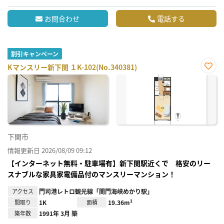
お問合わせ
電話する
割引キャンペーン
Kマンスリー新下関 １K-102(No.340381)
お気
に入
り登
録
下関市
情報更新日 2026/08/09 09:12
【インターネット無料・駐車場有】新下関駅近くで 格安のリー
スナブルな家具家電備品付のマンスリーマンション！
アクセス
門司港レトロ観光線「関門海峡めかり駅」
間取り
1K
面積
19.36m²
築年数
1991年 3月 築