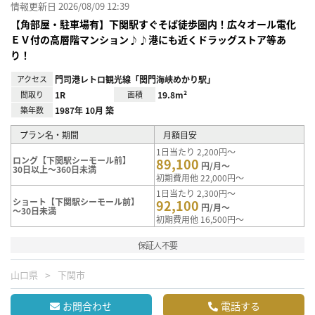
情報更新日 2026/08/09 12:39
【角部屋・駐車場有】下関駅すぐそば徒歩圏内！広々オール電化
ＥＶ付の高層階マンション♪♪港にも近くドラッグストア等あ
り！
アクセス
門司港レトロ観光線「関門海峡めかり駅」
間取り
1R
面積
19.8m²
築年数
1987年 10月 築
プラン名・期間
月額目安
1日当たり 2,200円～
ロング【下関駅シーモール前】
89,100
円/月～
30日以上～360日未満
初期費用他 22,000円～
1日当たり 2,300円～
ショート【下関駅シーモール前】
92,100
円/月～
～30日未満
初期費用他 16,500円～
保証人不要
山口県
下関市
お問合わせ
電話する