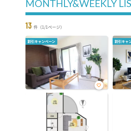
MONTHLY&WEEKLY LI
13
件（1/1ページ）
割引キャンペーン
割引キャ
お気
に入
り登
録