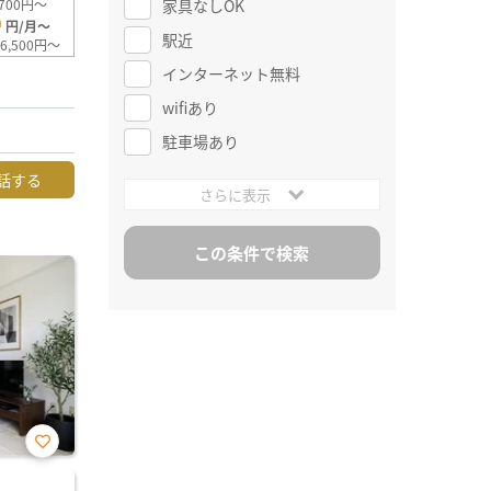
家具なしOK
700円～
0
円/月～
駅近
6,500円～
インターネット無料
wifiあり
駐車場あり
話する
さらに表示
お気
に入