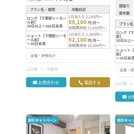
間取り
プラン名・期間
月額目安
築年数
1日当たり 2,200円～
ロング【下関駅シーモー
89,100
ル前】
円/月～
プラン名
30日以上～360日未満
初期費用他 22,000円～
ロング【
1日当たり 2,300円～
ショート【下関駅シーモ
前】
92,100
ール前】
円/月～
30日以上～
～30日未満
初期費用他 16,500円～
ショート
前】
出張・研修向け
～30日未
山口県
下関市
出張・
お問合わせ
電話する
山口県
お
割引キャンペーン
割引キャ