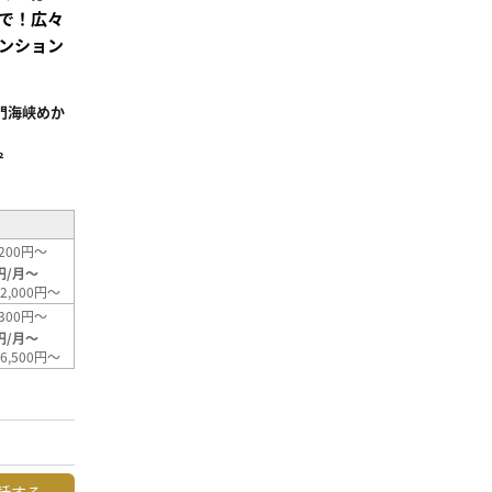
で！広々
ンション
門海峡めか
²
200円～
円/月～
2,000円～
300円～
円/月～
6,500円～