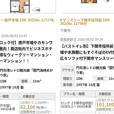
唐戸市場 1DK-302(No.127278)
Kマンスリー下関市役所前 1DK-
302(No.127969)
下関市
26/08/02 10:43
情報更新日 2026/08/02 09:34
ロック付】唐戸市場やカモンワ
【バストイレ別】下関市役所前
圏内！商店街内でビジネスホテ
場や水族館にもすぐそばのEV
得なウィークリーマンション・
広々ソファ付下関市マンスリー
ーマンション！！
門司港レトロ観光線「関
門司港レトロ観光線「関門海峡めか
アクセス
り駅」
り駅」
1DK
31
間取り
面積
1DK
32m²
面積
1997年 10月 築
築年数
1997年 10月 築
プラン名・期間
月額目安
・期間
月額目安
1日当たり 2,
1日当たり 2,300円～
ロング【下関市役所前】
101,10
唐戸市場】
92,100
30日以上～360日未満
円/月～
360日未満
初期費用他 2
初期費用他 22,000円～