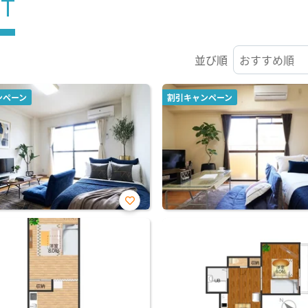
ST
並び順
ンペーン
割引キャンペーン
お気
に入
り登
録