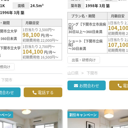
1K
24.5m²
1998年 3月 築
面積
築年数
1996年 3月 築
プラン名・期間
月額目安
・期間
月額目安
1日当たり 2,
ロング【下関市立市民病
104,10
院】
1日当たり 2,500円～
下関市立大学
30日以上～360日未満
98,100
初期費用他 2
円/月～
360日未満
1日当たり 2,
初期費用他 22,000円～
ショート【下関市立病
107,10
院】
1日当たり 2,700円～
【下関市立大学
～30日未満
104,100
初期費用他 1
円/月～
満
初期費用他 16,500円～
出張・研修向け
研修向け
山口県
下関市
下関市
お問合わせ
電
問合わせ
電話する
ンペーン
割引キャンペーン