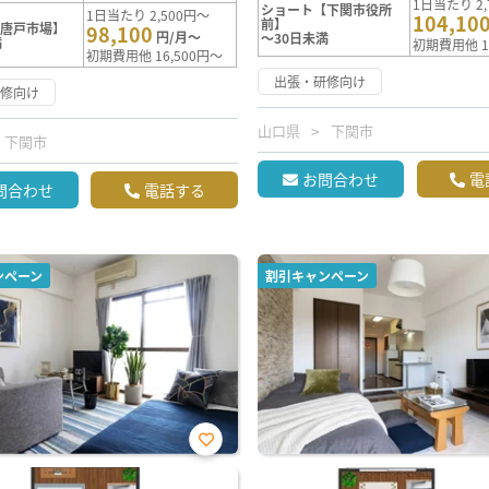
1日当たり 2,
ショート【下関市役所
1日当たり 2,500円～
104,10
前】
【唐戸市場】
98,100
円/月～
～30日未満
満
初期費用他 1
初期費用他 16,500円～
出張・研修向け
研修向け
山口県
下関市
下関市
お問合わせ
電
問合わせ
電話する
ンペーン
割引キャンペーン
お気
に入