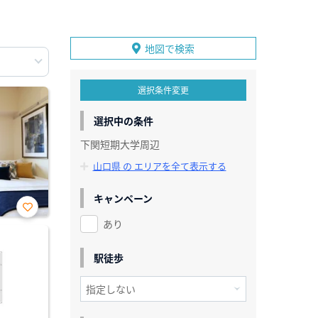
地図で検索
選択条件変更
選択中の条件
下関短期大学周辺
山口県 の エリアを全て表示する
キャンペーン
あり
お気
に入
り登
録
駅徒歩