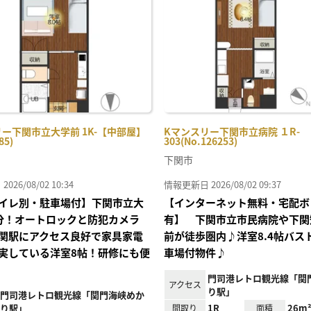
り登
録
ー下関市立大学前 1K-【中部屋】
Kマンスリー下関市立病院 １R-
85)
303(No.126253)
下関市
26/08/02 10:34
情報更新日 2026/08/02 09:37
イレ別・駐車場付】下関市立大
【インターネット無料・宅配ボ
分！オートロックと防犯カメラ
有】 下関市立市民病院や下関
関駅にアクセス良好で家具家電
前が徒歩圏内♪洋室8.4帖バス
実している洋室8帖！研修にも便
車場付物件♪
門司港レトロ観光線「関
アクセス
り駅」
門司港レトロ観光線「関門海峡めか
り駅」
1R
26m
間取り
面積