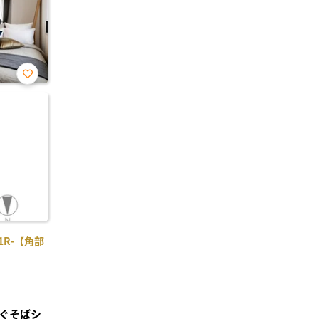
お気
に入
り登
録
R-【角部
ぐそばシ