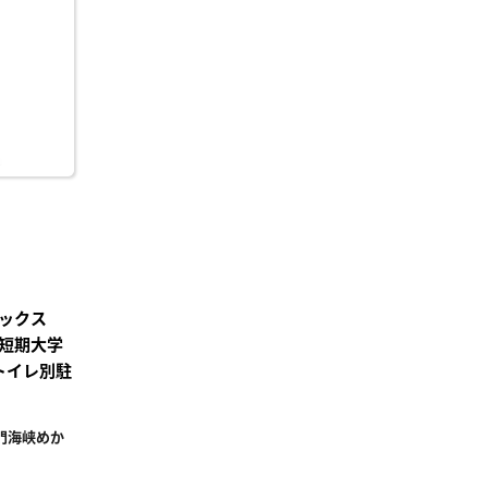
り登
録
ックス
短期大学
トイレ別駐
門海峡めか
²