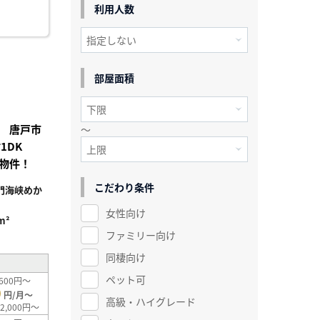
利用人数
部屋面積
 唐戸市
～
付1DK
物件！
こだわり条件
門海峡めか
女性向け
m²
ファミリー向け
同棲向け
ペット可
600円～
0
円/月～
高級・ハイグレード
2,000円～