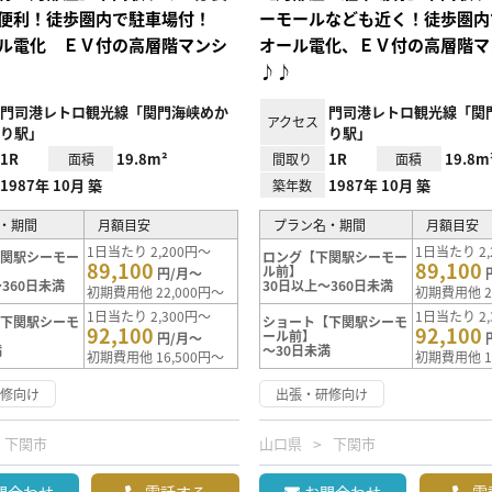
便利！徒歩圏内で駐車場付！
ーモールなども近く！徒歩圏内
ル電化 ＥＶ付の高層階マンシ
オール電化、ＥＶ付の高層階マ
♪♪
門司港レトロ観光線「関門海峡めか
門司港レトロ観光線「関
アクセス
り駅」
り駅」
1R
19.8m²
1R
19.8m
面積
間取り
面積
1987年 10月 築
1987年 10月 築
築年数
・期間
月額目安
プラン名・期間
月額目安
1日当たり 2,200円～
1日当たり 2,
下関駅シーモー
ロング【下関駅シーモー
89,100
89,100
ル前】
円/月～
360日未満
30日以上～360日未満
初期費用他 22,000円～
初期費用他 2
1日当たり 2,300円～
1日当たり 2,
【下関駅シーモ
ショート【下関駅シーモ
92,100
92,100
ール前】
円/月～
満
～30日未満
初期費用他 16,500円～
初期費用他 1
研修向け
出張・研修向け
下関市
山口県
下関市