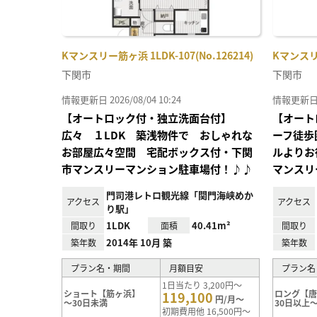
Kマンスリー筋ヶ浜 1LDK-107(No.126214)
Kマンスリー
下関市
下関市
情報更新日 2026/08/04 10:24
情報更新日 20
【オートロック付・独立洗面台付】
【オート
広々 １LDK 築浅物件で おしゃれな
ーフ徒歩
お部屋広々空間 宅配ボックス付・下関
ルよりお
市マンスリーマンション駐車場付！♪♪
マンスリ
門司港レトロ観光線「関門海峡めか
アクセス
アクセス
り駅」
1LDK
40.41m²
間取り
面積
間取り
2014年 10月 築
築年数
築年数
プラン名・期間
月額目安
プラン名
1日当たり 3,200円～
ショート【筋ヶ浜】
ロング【
119,100
円/月～
～30日未満
30日以上～
初期費用他 16,500円～