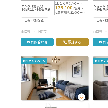
1日当たり 3,400円～
ロング【筋ヶ浜】
ショート
125,100
円/月～
30日以上～360日未満
～30日未
初期費用他 22,000円～
出張・研修向け
出張・
山口県
下関市
山口県
お問合わせ
電話する
お
割引キャンペーン
割引キャ
お気
に入