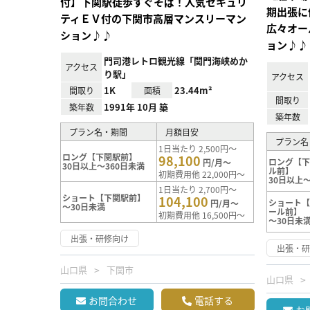
付】下関駅徒歩すぐそば！人気セキュリ
期出張に
ティＥＶ付の下関市高層マンスリーマン
広々オー
ション♪♪
ョン♪♪
門司港レトロ観光線「関門海峡めか
アクセス
り駅」
アクセス
1K
23.44m²
間取り
面積
間取り
1991年 10月 築
築年数
築年数
プラン名・期間
月額目安
プラン名
1日当たり 2,500円～
ロング【下関駅前】
98,100
ロング【
円/月～
30日以上～360日未満
ル前】
初期費用他 22,000円～
30日以上～
1日当たり 2,700円～
ショート【下関駅前】
104,100
ショート
円/月～
～30日未満
ール前】
初期費用他 16,500円～
～30日未
出張・研修向け
出張・
山口県
下関市
山口県
お問合わせ
電話する