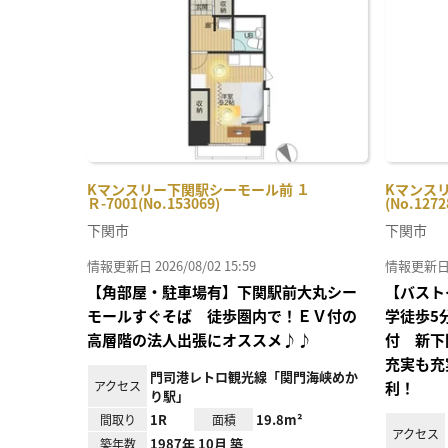
り登
録
Kマンスリー下関駅シーモール前 １
Kマンスリ
Ｒ-7001(No.153069)
(No.1272
下関市
下関市
情報更新日 2026/08/02 15:59
情報更新日 20
【角部屋・駐車場有】下関駅前大丸シー
【バスト
モールすぐそば 徒歩圏内で！ＥＶ付の
学徒歩5
高層階の法人出張にオススメ♪♪
付 新下
充実も充
門司港レトロ観光線「関門海峡めか
アクセス
利！
り駅」
1R
19.8m²
間取り
面積
アクセス
1987年 10月 築
築年数